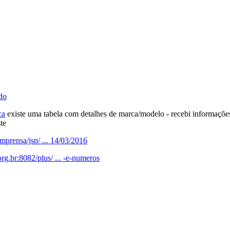
do
ca
existe uma tabela com detalhes de marca/modelo - recebi informaçõ
te
imprensa/jsp/ ... 14/03/2016
rg.br:8082/plus/ ... -e-numeros