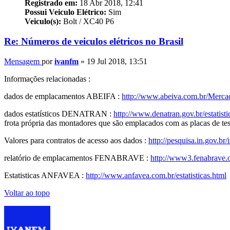
Registrado em:
18 Abr 2018, 12:41
Possui Veiculo Elétrico:
Sim
Veiculo(s):
Bolt / XC40 P6
Re: Números de veiculos elétricos no Brasil
Mensagem
por
ivanfm
»
19 Jul 2018, 13:51
Informações relacionadas :
dados de emplacamentos ABEIFA :
http://www.abeiva.com.br/Merca
dados estatísticos
DENATRAN
:
http://www.
denatran
.gov.br/estatisti
frota própria das montadores que são emplacados com as placas de tes
Valores para contratos de acesso aos dados :
http://pesquisa.in.gov.br/
relatório de emplacamentos FENABRAVE :
http://www3.fenabrave.o
Estatisticas
ANFAVEA
:
http://www.
anfavea
.com.br/estatisticas.html
Voltar ao topo