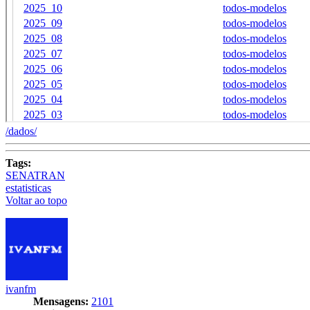
/dados/
Tags:
SENATRAN
estatisticas
Voltar ao topo
ivanfm
Mensagens:
2101