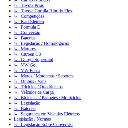
↳ Toyota Prius
↳ Toyota Corolla Hibrido Flex
↳ Competições
↳ Kart Elétrico
↳ Formula E
↳ Conversão
↳ Baterias
↳ Legislação / Homologação
↳ Motores
↳ Citroen C3
↳ Gurgel Supermini
↳ VW Gol
↳ VW Fusca
↳ Motos / Motonetas / Scooters
↳ Ônibus / Vans
↳ Triciclos / Quadriciclos
↳ Veículos de Carga
↳ Bicicletas / Patinetes / Moniciclos
↳ Legislação
↳ Baterias
↳ Segurança em Veículos Elétricos
Legislação / Normas
↳ Legislação Sobre Conversão