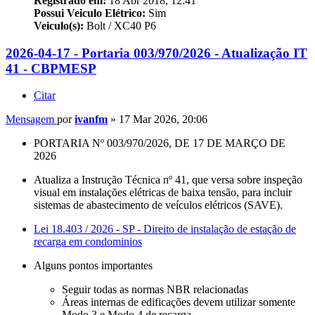
Registrado em:
18 Abr 2018, 12:41
Possui Veiculo Elétrico:
Sim
Veiculo(s):
Bolt / XC40 P6
2026-04-17 - Portaria 003/970/2026 - Atualização IT
41 - CBPMESP
Citar
Mensagem
por
ivanfm
»
17 Mar 2026, 20:06
PORTARIA Nº 003/970/2026, DE 17 DE MARÇO DE
2026
Atualiza a Instrução Técnica nº 41, que versa sobre inspeção
visual em instalações elétricas de baixa tensão, para incluir
sistemas de abastecimento de veículos elétricos (
SAVE
).
Lei 18.403 / 2026 - SP - Direito de instalação de estação de
recarga em condominios
Alguns pontos importantes
Seguir todas as normas NBR relacionadas
Áreas internas de edificações devem utilizar somente
Modo 3 e Modo 4 de recarga