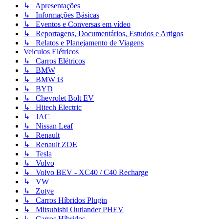
↳ Apresentações
↳ Informações Básicas
↳ Eventos e Conversas em vídeo
↳ Reportagens, Documentários, Estudos e Artigos
↳ Relatos e Planejamento de Viagens
Veiculos Elétricos
↳ Carros Elétricos
↳ BMW
↳ BMW i3
↳ BYD
↳ Chevrolet Bolt EV
↳ Hitech Electric
↳ JAC
↳ Nissan Leaf
↳ Renault
↳ Renault ZOE
↳ Tesla
↳ Volvo
↳ Volvo BEV - XC40 / C40 Recharge
↳ VW
↳ Zotye
↳ Carros Híbridos Plugin
↳ Mitsubishi Outlander PHEV
↳ Carros Híbridos