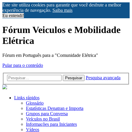
Este site utiliza cookies para garantir que você desfrute a melhor
experiência de navegação.
Saiba mais
Eu entendi!
Fórum Veiculos e Mobilidade
Elétrica
Fórum em Português para a "Comunidade Elétrica"
Pular para o conteúdo
Pesquisa avançada
Pesquisar
Links rápidos
Glossário
Estatísticas Denatran e Importa
Grupos para Conversa
Veículos no Brasil
Informações para Iniciantes
Vídeos