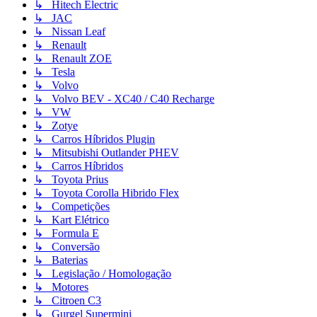
↳ Hitech Electric
↳ JAC
↳ Nissan Leaf
↳ Renault
↳ Renault ZOE
↳ Tesla
↳ Volvo
↳ Volvo BEV - XC40 / C40 Recharge
↳ VW
↳ Zotye
↳ Carros Híbridos Plugin
↳ Mitsubishi Outlander PHEV
↳ Carros Híbridos
↳ Toyota Prius
↳ Toyota Corolla Hibrido Flex
↳ Competições
↳ Kart Elétrico
↳ Formula E
↳ Conversão
↳ Baterias
↳ Legislação / Homologação
↳ Motores
↳ Citroen C3
↳ Gurgel Supermini