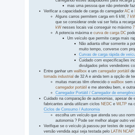
carregando esses adaptadores para recarga 
mas uma pessoa que não pretende faze
Verificar a capacidade de carga do carregador
AC
e
Alguns carros permitem carga em 6 kW,
7 k
que se considerar onde vai ser feita a recar
kW
nesses locais vai conseguir no máximo
7
A potencia máxima e
curva de carga
DC
pode 
Um veículo que permite carga mais ra
Não adianta olhar somente a po
muito tempo, converse com prop
Curvas de carga rápida de veícu
Cuidado com especificações ind
divulgados pelos vendedores c
Entre ganhar um
wallbox
e um
carregador portátil
d
tomada industrial
de 32 A e ainda tem a opção de te
muitas marcas têm oferecido o
wallbox
sem co
carregador portátil
e me atendeu bem, e outr
Carregador Portátil / Carregador de emergênc
Cuidado na comparação de autonomias, apesar de 
fabricantes ainda utilizam ciclos
NEDC
e
WLTP
na d
Ciclos de Consumo / Autonomia
escolha um veículo que atenda seu uso norm
autonomia ? Pode ser melhor alugar outro veí
Verifique se o veículo já passou por testes de seg
versão vendida aqui seja testada pelo
LATIN NCAP