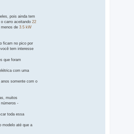
eles, pois ainda tem
o o carro aceitando
22
 menos de
3.5 kW
o ficam no pico por
 você tem interesse
os que foram
 elétrica com uma
 2 anos somente com o
as, muitos
s números -
scar toda essa
do modelo até que a