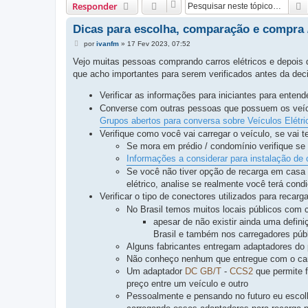
Responder
Dicas para escolha, comparação e compra /
M
por
ivanfm
»
17 Fev 2023, 07:52
e
n
Vejo muitas pessoas comprando carros elétricos e depois 
s
que acho importantes para serem verificados antes da dec
a
g
e
Verificar as informações para iniciantes para enten
m
Converse com outras pessoas que possuem os veícu
Grupos abertos para conversa sobre Veículos Elétr
Verifique como você vai carregar o veículo, se vai te
Se mora em prédio / condomínio verifique se 
Informações a considerar para instalação d
Se você não tiver opção de recarga em casa 
elétrico, analise se realmente você terá condi
Verificar o tipo de conectores utilizados para recarg
No Brasil temos muitos locais públicos com 
apesar de não existir ainda uma defini
Brasil e também nos carregadores púb
Alguns fabricantes entregam adaptadores do
Não conheço nenhum que entregue com o ca
Um adaptador
DC
GB/T
-
CCS2
que permite f
preço entre um veículo e outro
Pessoalmente e pensando no futuro eu escol