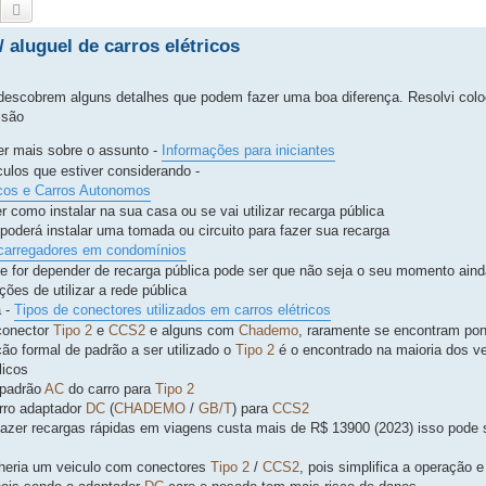
Pesquisar
Pesquisa avançada
 aluguel de carros elétricos
descobrem alguns detalhes que podem fazer uma boa diferença. Resolvi colo
isão
der mais sobre o assunto -
Informações para iniciantes
los que estiver considerando -
icos e Carros Autonomos
r como instalar na sua casa ou se vai utilizar recarga pública
poderá instalar uma tomada ou circuito para fazer sua recarga
e carregadores em condomínios
e for depender de recarga pública pode ser que não seja o seu momento aind
ções de utilizar a rede pública
a -
Tipos de conectores utilizados em carros elétricos
conector
Tipo 2
e
CCS2
e alguns com
Chademo
, raramente se encontram po
ção formal de padrão a ser utilizado o
Tipo 2
é o encontrado na maioria dos v
licos
 padrão
AC
do carro para
Tipo 2
rro adaptador
DC
(
CHADEMO
/
GB/T
) para
CCS2
azer recargas rápidas em viagens custa mais de R$ 13900 (2023) isso pode s
heria um veiculo com conectores
Tipo 2
/
CCS2
, pois simplifica a operação e 