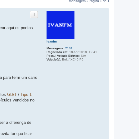
1 mensagem • Página
1
de
1
car aqui os pontos
ivanfm
Mensagens:
2101
Registrado em:
18 Abr 2018, 12:41
Possui Veiculo Elétrico:
Sim
Veiculo(s):
Bolt / XC40 P6
a para term um carro
ntos
GB/T
/
Tipo 1
eículos vendidos no
er a diferença de
evita ter que ficar