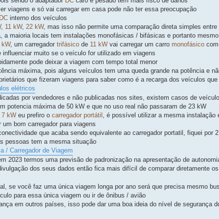
pois sendo o adaptador
DC
caro e pesado tem mais risco de danos
r viagens e só vai carregar em casa pode não ter essa preocupação
DC
interno dos veículos
W
,
11 kW
,
22 kW
, mas isso não permite uma comparação direta simples entre 
ga, a maioria locais tem instalações monofásicas / bifásicas e portanto mesm
 kW
, um carregador
trifásico
de
11 kW
vai carregar um carro
monofásico
com
influenciar muito se o veículo for utilizado em viagens
pidamente pode deixar a viagem com tempo total menor
tência máxima, pois alguns veículos tem uma queda grande na potência e nã
rietários que fizeram viagens para saber como é a recarga dos veículos que
los elétricos
icadas por vendedores e não publicadas nos sites, existem casos de veícul
om potencia máxima de 50 kW e que no uso real não passaram de 23 kW
e
7 kW
eu prefiro o
carregador portátil
, é possível utilizar a mesma instalação
r um bom carregador para viagens
nectividade que acaba sendo equivalente ao carregador portatil, fiquei por
as pessoas tem a mesma situação
ia / Carregador de Viagem
em 2023 termos uma previsão de padronização na apresentação de autonomi
ivulgação dos seus dados então fica mais difícil de comparar diretamente o
al, se você faz uma única viagem longa por ano será que precisa mesmo bu
culo para essa única viagem ou ir de ônibus / avião
urança em outros países, isso pode dar uma boa ideia do nível de segurança 