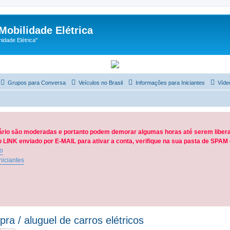
Mobilidade Elétrica
dade Elétrica"
Grupos para Conversa
Veículos no Brasil
Informações para Iniciantes
Víde
ário são moderadas e portanto podem demorar algumas horas até serem libera
LINK enviado por E-MAIL para ativar a conta, verifique na sua pasta de SPA
ão
niciantes
a / aluguel de carros elétricos