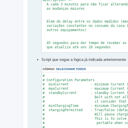
description: >-

  A cada 3 minutos para não ficar alterando
  as mudanças maiores

  Alem do delay entre os dados medidos (med
  variações constantes no consumo da casa (
  outros equipamentos)

  45 segundos para dar tempo de receber as 
  que atualiza até uns 20 segundos

Script que segue a lógica já indicada anteriormente
  Se o carro ficar muito tempo com plugged 
  a carga entao considera como standby para
CÓDIGO:
SELECIONAR TODOS
#

  Isso é útil no caso do juicebox que frequ
# Configuration Parameters

  os servidores, dessa forma vai tentar dei
#  minCurrent		- minimum Current (default 6)

  próximo  uso com corrente maxima mesmo qu
#  maxCurrent		- maximum Current (default 32)

  só retorna para corrente padrão se for ho
#  standbyCurrent	- standby Current (default 12) 

  deixa  em 0 de forma a manter a recarga p
#                         Bolt with not all
  conexão  utilizando max_charging_current 
#                         it consider that 
  ligar alimentação do carregador

#  minChargingTime      - minimum ChargingT
trigger:

#  chargingPermitted    - True/False (defau
  - platform: time_pattern

#                         Will pause chargi
    seconds: "45"

#                         This is to solve 
    minutes: /3

#                          portable when c
  - platform: state

#
