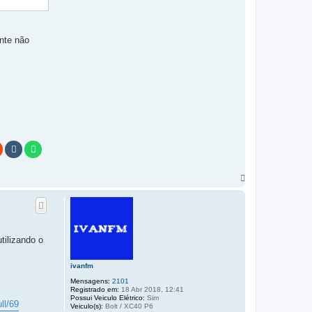
nte não
'] considered)

V
o
l
t
a
r
a
tilizando o
o
t
o
ivanfm
p
Mensagens:
2101
o
Registrado em:
18 Abr 2018, 12:41
Possui Veiculo Elétrico:
Sim
ll/69
Veiculo(s):
Bolt / XC40 P6