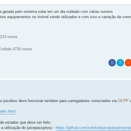
 gerada pelo sistema solar em um dia nublado com várias nuvens
ros equipamentos no imóvel sendo utilizados e com isso a variação da corre
te ('charging' and ['standby','available','unplugged','plugged in
seconds

5213 vezes
d

ols de current limit

current entity for juicepassproxy

Exibido 4726 vezes
lable') or (value == 'unknown'):

):

ltValue))



 no juicebox deve funcionar também para carregadores conectados via
OCPP
u
 float first will make conversion work fine

efaultValue))

index.html
its



de estados que deve ser feito
 a utilização do juicepassproxy -
https://github.com/snicker/juicepassproxy/pu
cfg_evse_minimo') }}"
