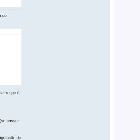
a de
car o que é
 (se passar
figuração de