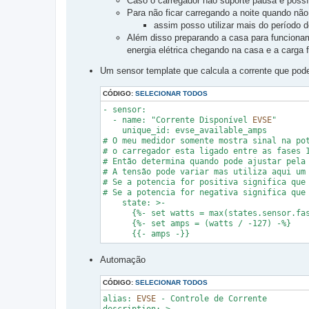
Caso o carregador não suporte pausa é possív
Para não ficar carregando a noite quando não
assim posso utilizar mais do período d
Além disso preparando a casa para funcion
energia elétrica chegando na casa e a carga
Um sensor template que calcula a corrente que pode
CÓDIGO:
SELECIONAR TODOS
- sensor:

  - name: "Corrente Disponível 
EVSE
"

    unique_id: evse_available_amps

# O meu medidor somente mostra sinal na pot
# o carregador esta ligado entre as fases 1
# Então determina quando pode ajustar pela 
# A tensão pode variar mas utiliza aqui um 
# Se a potencia for positiva significa que 
# Se a potencia for negativa significa que 
    state: >-

      {%- set watts = max(states.sensor.fas
      {%- set amps = (watts / -127) -%}

      {{- amps -}}
Automação
CÓDIGO:
SELECIONAR TODOS
alias: 
EVSE
 - Controle de Corrente
