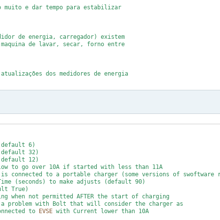
 muito e dar tempo para estabilizar

idor de energia, carregador) existem

maquina de lavar, secar, forno entre

atualizações dos medidores de energia

significa que provavelmente terminou

 retornar a corrente padrao

entemente tem perdido a conexao com

xar com corrente de standby para o

e não retorne a conexão. Mas o script

rario de carregamento, se não for

ausada. Se houve problema de perda da

ow to go over 10A if started with less than 11A

do juicepassproxy basta desligar e

is connected to a portable charger (some versions of swoftware r
ime (seconds) to make adjusts (default 90)

lt True)

ng when not permitted AFTER the start of charging

a problem with Bolt that will consider the charger as

onnected to 
EVSE
 with Current lower than 10A
