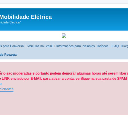
Mobilidade Elétrica
dade Elétrica"
s para Conversa
Veículos no Brasil
Informações para Iniciantes
Vídeos
FAQ
Reg
 de Recarga
ário são moderadas e portanto podem demorar algumas horas até serem libera
LINK enviado por E-MAIL para ativar a conta, verifique na sua pasta de SPA
ão
niciantes