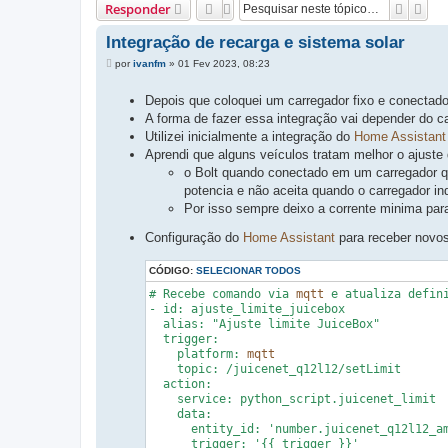
Pesqui
Pes
Responder
Integração de recarga e sistema solar
M
por
ivanfm
»
01 Fev 2023, 08:23
e
n
Depois que coloquei um carregador fixo e conectado
s
a
A forma de fazer essa integração vai depender do c
g
Utilizei inicialmente a integração do
Home Assistant
e
m
Aprendi que alguns veículos tratam melhor o ajuste 
o Bolt quando conectado em um carregador q
potencia e não aceita quando o carregador in
Por isso sempre deixo a corrente minima par
Configuração do
Home Assistant
para receber novos
CÓDIGO:
SELECIONAR TODOS
# Recebe comando via 
mqtt
 e atualiza defini
- id: ajuste_limite_juicebox

  alias: "Ajuste limite JuiceBox"

  trigger: 

    platform: 
mqtt
    topic: /juicenet_q12l12/setLimit

  action:

    service: python_script.juicenet_limit

    data: 

      entity_id: 'number.juicenet_q12l12_am
      trigger: '{{ trigger }}'
