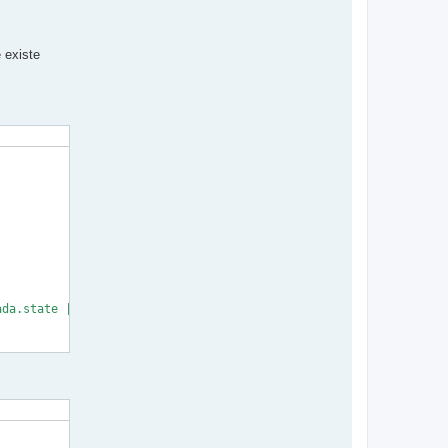
 existe
da.state | int) -%}
