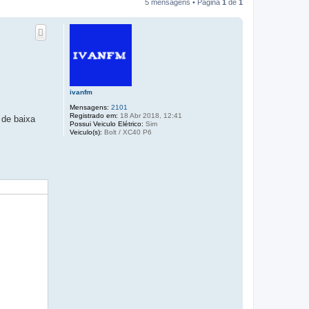
5 mensagens • Página
1
de
1
ivanfm
Mensagens:
2101
Registrado em:
18 Abr 2018, 12:41
 de baixa
Possui Veiculo Elétrico:
Sim
Veiculo(s):
Bolt / XC40 P6