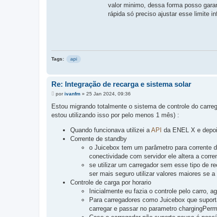
valor minimo, dessa forma posso gara
rápida só preciso ajustar esse limite inf
Tags:
api
Re: Integração de recarga e sistema solar
M
por
ivanfm
»
25 Jan 2024, 09:36
e
n
Estou migrando totalmente o sistema de controle do carre
s
estou utilizando isso por pelo menos 1 mês) :
a
g
e
Quando funcionava utilizei a
API
da ENEL X e depois
m
Corrente de standby
o Juicebox tem um parâmetro para corrente d
conectividade com servidor ele altera a corre
se utilizar um carregador sem esse tipo de r
ser mais seguro utilizar valores maiores se a
Controle de carga por horario
Inicialmente eu fazia o controle pelo carro, a
Para carregadores como Juicebox que suport
carregar e passar no parametro chargingPerm