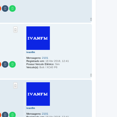
V
o
l
t
a
r
a
o
t
o
ivanfm
p
Mensagens:
2101
o
Registrado em:
18 Abr 2018, 12:41
Possui Veiculo Elétrico:
Sim
Veiculo(s):
Bolt / XC40 P6
V
o
l
t
a
r
a
o
t
o
ivanfm
p
Mensagens:
2101
o
Registrado em:
18 Abr 2018, 12:41