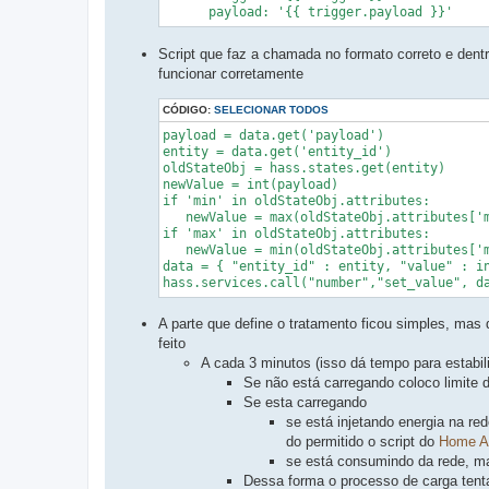
      payload: '{{ trigger.payload }}'
Script que faz a chamada no formato correto e dentr
funcionar corretamente
CÓDIGO:
SELECIONAR TODOS
payload = data.get('payload')

entity = data.get('entity_id')

oldStateObj = hass.states.get(entity)

newValue = int(payload)

if 'min' in oldStateObj.attributes:

   newValue = max(oldStateObj.attributes['m
if 'max' in oldStateObj.attributes:

   newValue = min(oldStateObj.attributes['m
data = { "entity_id" : entity, "value" : in
hass.services.call("number","set_value", d
A parte que define o tratamento ficou simples, mas
feito
A cada 3 minutos (isso dá tempo para estabil
Se não está carregando coloco limite 
Se esta carregando
se está injetando energia na re
do permitido o script do
Home As
se está consumindo da rede, ma
Dessa forma o processo de carga tenta