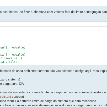
o dos limites, se fizer a chamada com valores fora do limite a integração par
in'], newValue)

ax'], newValue)

t(newValue) }

ata , False)
 depende de cada ambiente portanto não vou colocar o código aqui, mas expli
izar o sistema)
de carga para 12A
de mando aumentar a corrente limite de carga pelo numero que esta injetando
sistant
controla)
ndo reduzir a corrente limite de carga do numero que está recebendo
 utilizar o máximo possível de energia solar durante a carga, tenho uma con