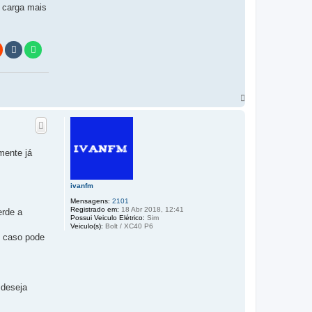
 carga mais
V
o
l
t
a
r
mente já
a
o
t
o
ivanfm
p
Mensagens:
2101
o
Registrado em:
18 Abr 2018, 12:41
erde a
Possui Veiculo Elétrico:
Sim
Veiculo(s):
Bolt / XC40 P6
e caso pode
 deseja