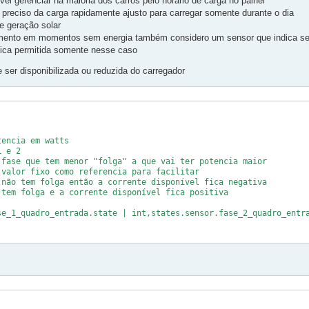
el gerenciar na maioria dos carros pelo horário de carga no painel
 preciso da carga rapidamente ajusto para carregar somente durante o dia
e geração solar
amento em momentos sem energia também considero um sensor que indica se
 fica permitida somente nesse caso
 ser disponibilizada ou reduzida do carregador
encia em watts

 e 2

fase que tem menor "folga" a que vai ter potencia maior

valor fixo como referencia para facilitar

não tem folga então a corrente disponível fica negativa

tem folga e a corrente disponível fica positiva

e_1_quadro_entrada.state | int,states.sensor.fase_2_quadro_entra