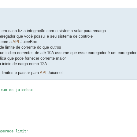
sar
quisa avançada
 em casa fiz a integração com o sistema solar para recarga
arregador que você possui e seu sistema de controle
com a
API
JuiceBox
de limite de corrente do que outros
ue indica correntes de até 10A assume que esse carregador é um carregador
dica que pode fornecer corrente maior
a inicio de carga como 12A
 limites e passar para
API
Juicenet
cao do juicebox

perage_limit'
