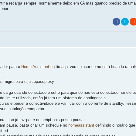
ntir a recarga sempre, normalmente deixo em 6A mas quando preciso de uma
erior
gador para o
Home Assistant
então aqui vou colocar como está ficando (atual
 migrei para o juicepassproxy
e carga quando conectado e outro para quando não está conectado, se ele p
nte limite utilizada, então já tem um sistema de contingencia
ecurso e perder a conectividade ele vai ficar com a corrente de standby, ness
 sua instalação comportar
gora isso já faz parte do script pois posso pausar
am pausa, basta criar um schedule no
homeassistant
definindo o horário que
itted