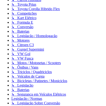
↳ Toyota Prius
↳ Toyota Corolla Hibrido Flex
↳ Competições
↳ Kart Elétrico
↳ Formula E
↳ Conversão
↳ Baterias
↳ Legislação / Homologação
↳ Motores
↳ Citroen C3
↳ Gurgel Supermini
↳ VW Gol
↳ VW Fusca
↳ Motos / Motonetas / Scooters
↳ Ônibus / Vans
↳ Triciclos / Quadriciclos
↳ Veículos de Carga
↳ Bicicletas / Patinetes / Moniciclos
↳ Legislação
↳ Baterias
↳ Segurança em Veículos Elétricos
Legislação / Normas
↳ Legislação Sobre Conversão