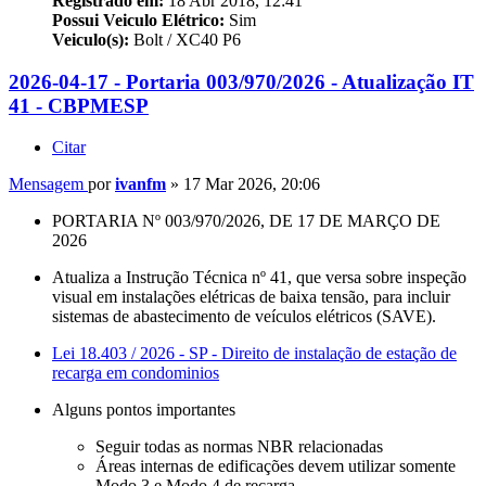
Registrado em:
18 Abr 2018, 12:41
Possui Veiculo Elétrico:
Sim
Veiculo(s):
Bolt / XC40 P6
2026-04-17 - Portaria 003/970/2026 - Atualização IT
41 - CBPMESP
Citar
Mensagem
por
ivanfm
»
17 Mar 2026, 20:06
PORTARIA Nº 003/970/2026, DE 17 DE MARÇO DE
2026
Atualiza a Instrução Técnica nº 41, que versa sobre inspeção
visual em instalações elétricas de baixa tensão, para incluir
sistemas de abastecimento de veículos elétricos (
SAVE
).
Lei 18.403 / 2026 - SP - Direito de instalação de estação de
recarga em condominios
Alguns pontos importantes
Seguir todas as normas NBR relacionadas
Áreas internas de edificações devem utilizar somente
Modo 3 e Modo 4 de recarga