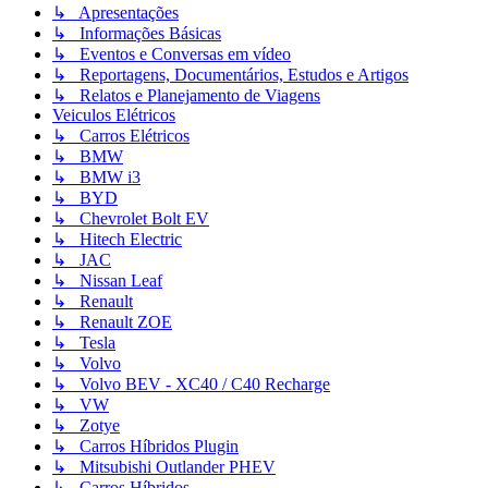
↳ Apresentações
↳ Informações Básicas
↳ Eventos e Conversas em vídeo
↳ Reportagens, Documentários, Estudos e Artigos
↳ Relatos e Planejamento de Viagens
Veiculos Elétricos
↳ Carros Elétricos
↳ BMW
↳ BMW i3
↳ BYD
↳ Chevrolet Bolt EV
↳ Hitech Electric
↳ JAC
↳ Nissan Leaf
↳ Renault
↳ Renault ZOE
↳ Tesla
↳ Volvo
↳ Volvo BEV - XC40 / C40 Recharge
↳ VW
↳ Zotye
↳ Carros Híbridos Plugin
↳ Mitsubishi Outlander PHEV
↳ Carros Híbridos