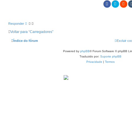
Responder
Voltar para “Carregadores”
Índice do fórum
Excluir co
Powered by
phpBB
® Forum Software © phpBB Lim
Traduzido por:
Suporte phpBB
Privacidade
|
Termos