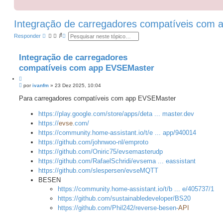
Integração de carregadores compatíveis com
P
P
Responder
e
e
s
s
q
q
Integração de carregadores
u
u
i
i
compatíveis com app EVSEMaster
s
s
a
a
C
r
a
M
i
por
ivanfm
»
23 Dez 2025, 10:04
v
e
t
a
n
Para carregadores compatíveis com app EVSEMaster
a
n
s
ç
r
a
a
https://play.google.com/store/apps/deta ... master.dev
g
d
e
https://
evse
.com/
a
m
https://community.home-assistant.io/t/e ... app/940014
https://github.com/johnwoo-nl/emproto
https://github.com/Oniric75/evsemasterudp
https://github.com/RafaelSchridi/evsema ... eassistant
https://github.com/slespersen/evseMQTT
BESEN
https://community.home-assistant.io/t/b ... e/405737/1
https://github.com/sustainabledeveloper/BS20
https://github.com/Phil242/reverse-besen-
API