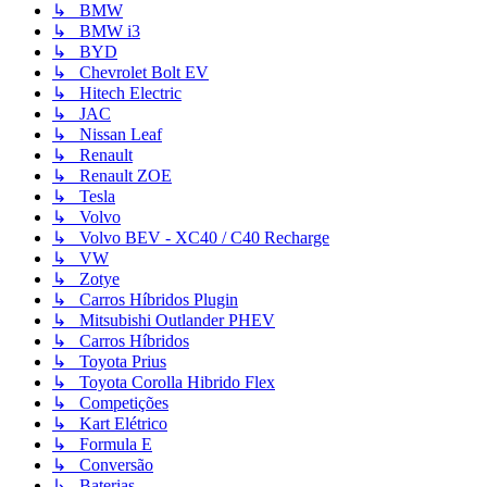
↳ BMW
↳ BMW i3
↳ BYD
↳ Chevrolet Bolt EV
↳ Hitech Electric
↳ JAC
↳ Nissan Leaf
↳ Renault
↳ Renault ZOE
↳ Tesla
↳ Volvo
↳ Volvo BEV - XC40 / C40 Recharge
↳ VW
↳ Zotye
↳ Carros Híbridos Plugin
↳ Mitsubishi Outlander PHEV
↳ Carros Híbridos
↳ Toyota Prius
↳ Toyota Corolla Hibrido Flex
↳ Competições
↳ Kart Elétrico
↳ Formula E
↳ Conversão
↳ Baterias