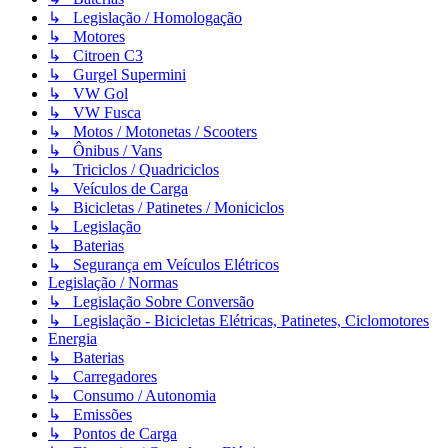
↳ Legislação / Homologação
↳ Motores
↳ Citroen C3
↳ Gurgel Supermini
↳ VW Gol
↳ VW Fusca
↳ Motos / Motonetas / Scooters
↳ Ônibus / Vans
↳ Triciclos / Quadriciclos
↳ Veículos de Carga
↳ Bicicletas / Patinetes / Moniciclos
↳ Legislação
↳ Baterias
↳ Segurança em Veículos Elétricos
Legislação / Normas
↳ Legislação Sobre Conversão
↳ Legislação - Bicicletas Elétricas, Patinetes, Ciclomotores
Energia
↳ Baterias
↳ Carregadores
↳ Consumo / Autonomia
↳ Emissões
↳ Pontos de Carga