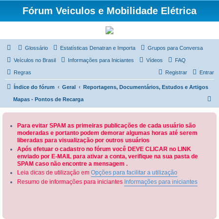
Fórum Veiculos e Mobilidade Elétrica
Glossário
Estatísticas Denatran e Importa
Grupos para Conversa
Veículos no Brasil
Informações para Iniciantes
Vídeos
FAQ
Regras
Registrar
Entrar
Índice do fórum
Geral
Reportagens, Documentários, Estudos e Artigos
P
Mapas - Pontos de Recarga
e
s
Para evitar SPAM as primeiras publicações de cada usuário são
moderadas e portanto podem demorar algumas horas até serem
q
liberadas para visualização por outros usuários
u
Após efetuar o cadastro no fórum você DEVE CLICAR no LINK
enviado por E-MAIL para ativar a conta, verifique na sua pasta de
i
SPAM caso não encontre a mensagem .
s
Leia dicas de utilização em
Opções para facilitar a utilização
a
Resumo de informações para iniciantes
Informações para iniciantes
r