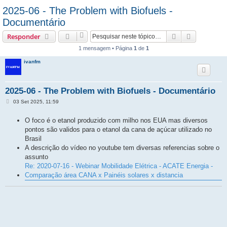
2025-06 - The Problem with Biofuels -
Documentário
Pesquisar
Pesquisa 
Responder
1 mensagem • Página
1
de
1
ivanfm
2025-06 - The Problem with Biofuels - Documentário
M
03 Set 2025, 11:59
e
n
O foco é o etanol produzido com milho nos EUA mas diversos
s
a
pontos são validos para o etanol da cana de açúcar utilizado no
g
Brasil
e
m
A descrição do vídeo no youtube tem diversas referencias sobre o
assunto
Re: 2020-07-16 - Webinar Mobilidade Elétrica - ACATE Energia -
Comparação área CANA x Painéis solares x distancia