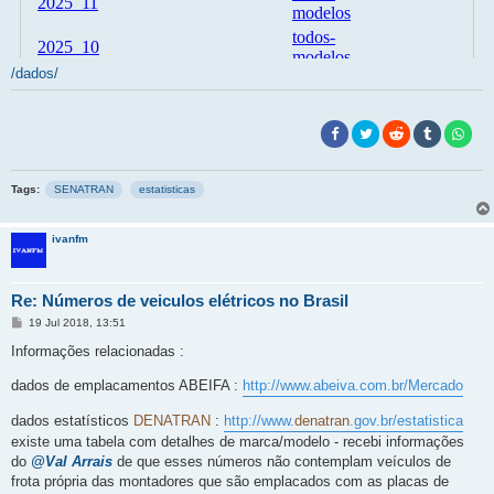
/dados/
Tags:
SENATRAN
estatisticas
ivanfm
Re: Números de veiculos elétricos no Brasil
M
19 Jul 2018, 13:51
e
n
Informações relacionadas :
s
a
dados de emplacamentos ABEIFA :
http://www.abeiva.com.br/Mercado
g
e
m
dados estatísticos
DENATRAN
:
http://www.
denatran
.gov.br/estatistica
existe uma tabela com detalhes de marca/modelo - recebi informações
do
@Val Arrais
de que esses números não contemplam veículos de
frota própria das montadores que são emplacados com as placas de