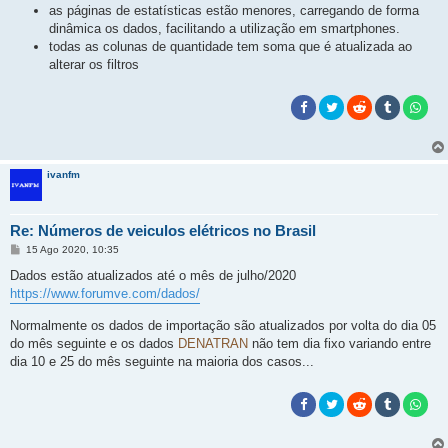
as páginas de estatísticas estão menores, carregando de forma
dinâmica os dados, facilitando a utilização em smartphones.
todas as colunas de quantidade tem soma que é atualizada ao
alterar os filtros
ivanfm
Re: Números de veiculos elétricos no Brasil
M
15 Ago 2020, 10:35
e
n
Dados estão atualizados até o mês de julho/2020
s
https://www.forumve.com/dados/
a
g
e
Normalmente os dados de importação são atualizados por volta do dia 05
m
do mês seguinte e os dados
DENATRAN
não tem dia fixo variando entre
dia 10 e 25 do mês seguinte na maioria dos casos...