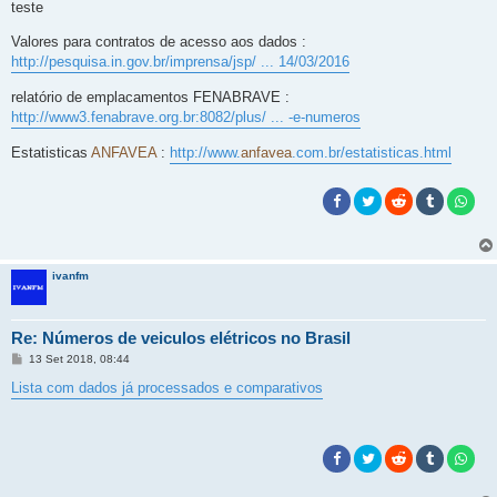
teste
Valores para contratos de acesso aos dados :
http://pesquisa.in.gov.br/imprensa/jsp/ ... 14/03/2016
relatório de emplacamentos FENABRAVE :
http://www3.fenabrave.org.br:8082/plus/ ... -e-numeros
Estatisticas
ANFAVEA
:
http://www.
anfavea
.com.br/estatisticas.html
ivanfm
Re: Números de veiculos elétricos no Brasil
M
13 Set 2018, 08:44
e
n
Lista com dados já processados e comparativos
s
a
g
e
m