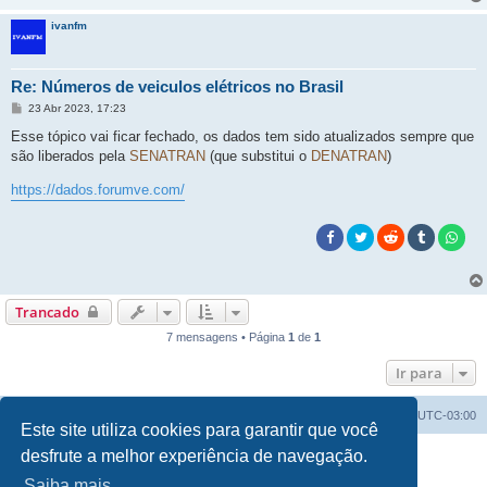
ivanfm
Re: Números de veiculos elétricos no Brasil
M
23 Abr 2023, 17:23
e
n
Esse tópico vai ficar fechado, os dados tem sido atualizados sempre que
s
são liberados pela
SENATRAN
(que substitui o
DENATRAN
)
a
g
e
https://dados.forumve.com/
m
Trancado
7 mensagens • Página
1
de
1
Ir para
Índice do fórum
Excluir cookies
Todos os horários são
UTC-03:00
Este site utiliza cookies para garantir que você
desfrute a melhor experiência de navegação.
Powered by
phpBB
® Forum Software © phpBB Limited
Traduzido por:
Suporte phpBB
Saiba mais