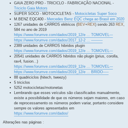
GAIA ZERO PRO - TRICICLO - FABRICAÇÃO NACIONAL -
Triciclo Gaia Motors
SUPER SOCO - MOTOCICLETAS -
Motocicletas Super Soco
M.BENZ EQC400 -
Mercedes Benz EQC chega ao Brasil em 2020
1267 unidades de CARROS elétricos (
BEV
+
REX
) sendo 263
REX
,
584 no ano de 2019
https://www.forumve.com/dados/2019_12/e ... TOMOVEL---
https://www.forumve.com/dados/2017_12-2 ... ----------
2389 unidades de CARROS hibridos plugin
https://www.forumve.com/dados/2019_12/e ... TOMOVEL---
20541 unidades de CARROS hibridos não plugin (prius, corolla,
rav4, fusion...)
https://www.forumve.com/dados/2019_12/e ... TOMOVEL---
https://www.forumve.com/dados/2019_12/e ... BRIDO-----
88 quadriciclos (hitech, tweezy)
5 triciclos
5252 motocicletas/motonetas
Lembrando que esses veículos são classificados manualmente,
existe a possibilidade de que os números sejam maiores, em caso
de reprocessamento os números podem variar, portanto considere
sempre os valores apresentados em
https://www.forumve.com/dados/
Alterações nas páginas :