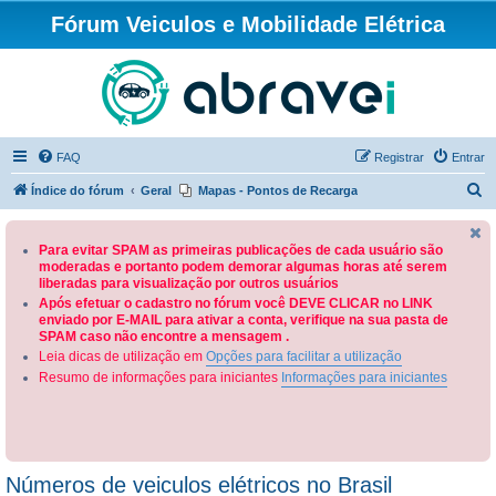
Fórum Veiculos e Mobilidade Elétrica
FAQ
Registrar
Entrar
P
Índice do fórum
Geral
Mapas - Pontos de Recarga
e
s
Para evitar SPAM as primeiras publicações de cada usuário são
moderadas e portanto podem demorar algumas horas até serem
q
liberadas para visualização por outros usuários
u
Após efetuar o cadastro no fórum você DEVE CLICAR no LINK
enviado por E-MAIL para ativar a conta, verifique na sua pasta de
i
SPAM caso não encontre a mensagem .
s
Leia dicas de utilização em
Opções para facilitar a utilização
a
Resumo de informações para iniciantes
Informações para iniciantes
r
Números de veiculos elétricos no Brasil