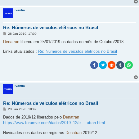
ivanfm
Re: Números de veiculos elétricos no Brasil
M
28 Jan 2019, 17:00
e
n
Denatran
liberou em 25/01/2019 os dados do mês de Outubro/2018.
s
a
Links atualizados :
Re: Números de veiculos elétricos no Brasil
g
e
m
ivanfm
Re: Números de veiculos elétricos no Brasil
M
23 Jan 2020, 10:49
e
n
Dados de 2019/12 liberados pelo
Denatran
s
https://www.forumve.com/dados/2019_12/e ... atran.html
a
g
e
Novidades nos dados de registros
Denatran
2019/12
m