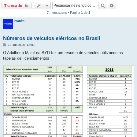
Pesquisar
Pesquisa a
Trancado
7 mensagens • Página
1
de
1
ivanfm
Números de veiculos elétricos no Brasil
M
19 Jul 2018, 13:01
e
n
O Adalberto Maluf da BYD fez um resumo de veículos utilizando as
s
tabelas de licenciamentos :
a
g
e
m