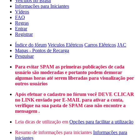
Veículos no Brasil
Informações para Iniciantes
Vídeos
FAQ
Regras
Entrar
Registrar
Índice do fórum
Veiculos Elétricos
Carros Elétricos
JAC
Mapas - Pontos de Recarga
Pesquisar
Para evitar SPAM as primeiras publicações de cada
usuário são moderadas e portanto podem demorar
algumas horas até serem liberadas para visualização por
outros usuários
Após efetuar o cadastro no fórum você DEVE CLICAR
no LINK enviado por E-MAIL para ativar a conta,
verifique na sua pasta de SPAM caso não encontre a
mensagem .
Leia dicas de utilização em
Opções para facilitar a utilização
Resumo de informações para iniciantes
Informações para
iniciantes