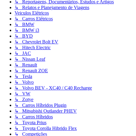
↳ Reportagens, Documentários, Estudos e Artigos
↳ Relatos e Planejamento de Viagens
Veiculos Elétricos
↳ Carros Elétricos
↳ BMW
↳ BMW i3
↳ BYD
↳ Chevrolet Bolt EV
↳ Hitech Electric
↳ JAC
↳ Nissan Leaf
↳ Renault
↳ Renault ZOE
↳ Tesla
↳ Volvo
↳ Volvo BEV - XC40 / C40 Recharge
↳ VW
↳ Zotye
↳ Carros Híbridos Plugin
↳ Mitsubishi Outlander PHEV
↳ Carros Híbridos
↳ Toyota Prius
↳ Toyota Corolla Hibrido Flex
↳ Competições