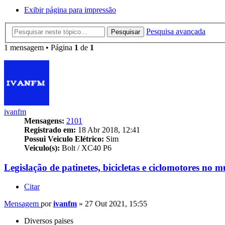
Exibir página para impressão
Pesquisa avançada
Pesquisar
1 mensagem • Página
1
de
1
ivanfm
Mensagens:
2101
Registrado em:
18 Abr 2018, 12:41
Possui Veiculo Elétrico:
Sim
Veiculo(s):
Bolt / XC40 P6
Legislação de patinetes, bicicletas e ciclomotores no 
Citar
Mensagem
por
ivanfm
»
27 Out 2021, 15:55
Diversos paises