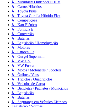
↳ Mitsubishi Outlander PHEV
↳ Carros Híbridos
↳ Toyota Prius
↳ Toyota Corolla Hibrido Flex
↳ Competições
↳ Kart Elétrico
↳ Formula E
↳ Conversão
↳ Baterias
↳ Legislação / Homologação
↳ Motores
↳ Citroen C3
↳ Gurgel Supermini
↳ VW Gol
↳ VW Fusca
↳ Motos / Motonetas / Scooters
↳ Ônibus / Vans
↳ Triciclos / Quadriciclos
↳ Veículos de Carga
↳ Bicicletas / Patinetes / Moniciclos
↳ Legislação
↳ Baterias
↳ Segurança em Veículos Elétricos
Legislação / Normas