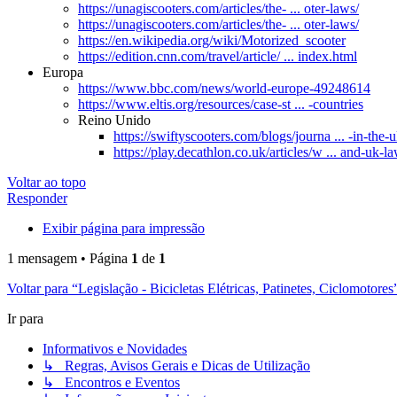
https://unagiscooters.com/articles/the- ... oter-laws/
https://unagiscooters.com/articles/the- ... oter-laws/
https://en.wikipedia.org/wiki/Motorized_scooter
https://edition.cnn.com/travel/article/ ... index.html
Europa
https://www.bbc.com/news/world-europe-49248614
https://www.eltis.org/resources/case-st ... -countries
Reino Unido
https://swiftyscooters.com/blogs/journa ... -in-the-
https://play.decathlon.co.uk/articles/w ... and-uk-l
Voltar ao topo
Responder
Exibir página para impressão
1 mensagem • Página
1
de
1
Voltar para “Legislação - Bicicletas Elétricas, Patinetes, Ciclomotores
Ir para
Informativos e Novidades
↳ Regras, Avisos Gerais e Dicas de Utilização
↳ Encontros e Eventos