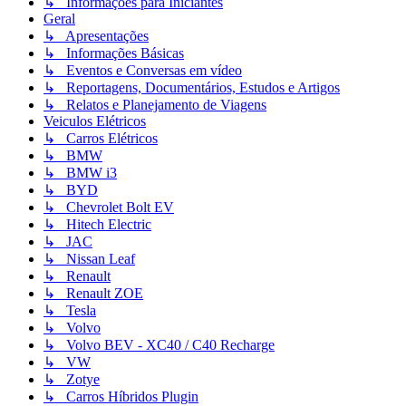
↳ Informações para Iniciantes
Geral
↳ Apresentações
↳ Informações Básicas
↳ Eventos e Conversas em vídeo
↳ Reportagens, Documentários, Estudos e Artigos
↳ Relatos e Planejamento de Viagens
Veiculos Elétricos
↳ Carros Elétricos
↳ BMW
↳ BMW i3
↳ BYD
↳ Chevrolet Bolt EV
↳ Hitech Electric
↳ JAC
↳ Nissan Leaf
↳ Renault
↳ Renault ZOE
↳ Tesla
↳ Volvo
↳ Volvo BEV - XC40 / C40 Recharge
↳ VW
↳ Zotye
↳ Carros Híbridos Plugin