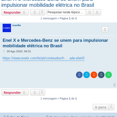
impulsionar mobilidade elétrica no Brasil
Pesquisar
Pesquisa 
Responder
1 mensagem • Página
1
de
1
ivanfm
Enel X e Mercedes-Benz se unem para impulsionar
mobilidade elétrica no Brasil
M
20 Ago 2020, 09:31
e
n
https://www.enelx.com/br/pt/conteudos/h ... ade-eletr0
s
a
g
e
m
Responder
1 mensagem • Página
1
de
1
Ir para