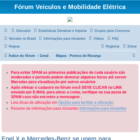
Fórum Veiculos e Mobilidade Elétrica
Glossário
Estatísticas Denatran e Importa
Grupos para Conversa
Veículos no Brasil
Informações para Iniciantes
Vídeos
FAQ
Regras
Registrar
Entrar
P
Índice do fórum
Geral
Mapas - Pontos de Recarga
e
s
Para evitar SPAM as primeiras publicações de cada usuário são
moderadas e portanto podem demorar algumas horas até serem
q
liberadas para visualização por outros usuários
u
Após efetuar o cadastro no fórum você DEVE CLICAR no LINK
enviado por E-MAIL para ativar a conta, verifique na sua pasta de
i
SPAM caso não encontre a mensagem .
s
Leia dicas de utilização em
Opções para facilitar a utilização
a
Resumo de informações para iniciantes
Informações para iniciantes
r
Enel X e Mercedes-Benz se unem para