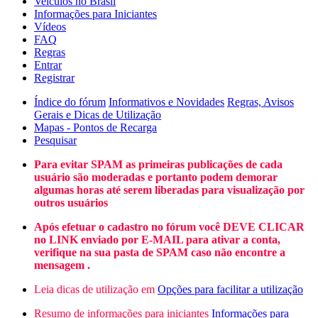
Veículos no Brasil
Informações para Iniciantes
Vídeos
FAQ
Regras
Entrar
Registrar
Índice do fórum
Informativos e Novidades
Regras, Avisos
Gerais e Dicas de Utilização
Mapas - Pontos de Recarga
Pesquisar
Para evitar SPAM as primeiras publicações de cada
usuário são moderadas e portanto podem demorar
algumas horas até serem liberadas para visualização por
outros usuários
Após efetuar o cadastro no fórum você DEVE CLICAR
no LINK enviado por E-MAIL para ativar a conta,
verifique na sua pasta de SPAM caso não encontre a
mensagem .
Leia dicas de utilização em
Opções para facilitar a utilização
Resumo de informações para iniciantes
Informações para