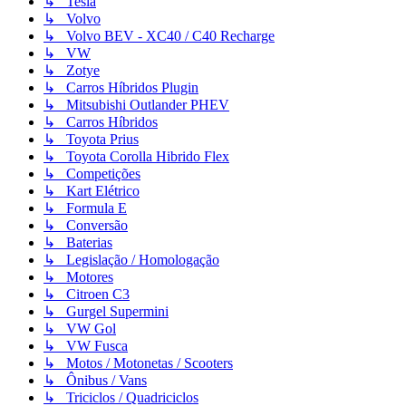
↳ Tesla
↳ Volvo
↳ Volvo BEV - XC40 / C40 Recharge
↳ VW
↳ Zotye
↳ Carros Híbridos Plugin
↳ Mitsubishi Outlander PHEV
↳ Carros Híbridos
↳ Toyota Prius
↳ Toyota Corolla Hibrido Flex
↳ Competições
↳ Kart Elétrico
↳ Formula E
↳ Conversão
↳ Baterias
↳ Legislação / Homologação
↳ Motores
↳ Citroen C3
↳ Gurgel Supermini
↳ VW Gol
↳ VW Fusca
↳ Motos / Motonetas / Scooters
↳ Ônibus / Vans
↳ Triciclos / Quadriciclos