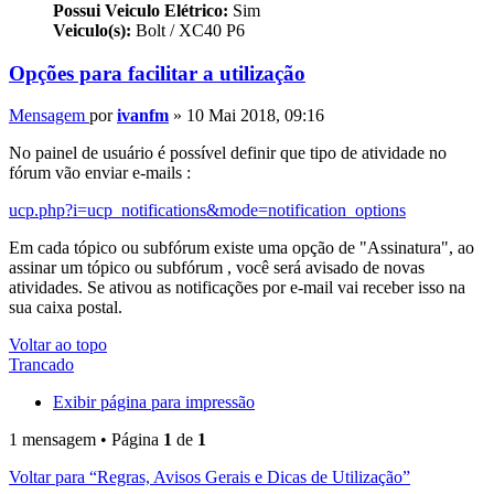
Possui Veiculo Elétrico:
Sim
Veiculo(s):
Bolt / XC40 P6
Opções para facilitar a utilização
Mensagem
por
ivanfm
»
10 Mai 2018, 09:16
No painel de usuário é possível definir que tipo de atividade no
fórum vão enviar e-mails :
ucp.php?i=ucp_notifications&mode=notification_options
Em cada tópico ou subfórum existe uma opção de "Assinatura", ao
assinar um tópico ou subfórum , você será avisado de novas
atividades. Se ativou as notificações por e-mail vai receber isso na
sua caixa postal.
Voltar ao topo
Trancado
Exibir página para impressão
1 mensagem • Página
1
de
1
Voltar para “Regras, Avisos Gerais e Dicas de Utilização”