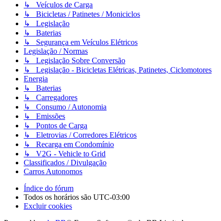
↳ Veículos de Carga
↳ Bicicletas / Patinetes / Moniciclos
↳ Legislação
↳ Baterias
↳ Segurança em Veículos Elétricos
Legislação / Normas
↳ Legislação Sobre Conversão
↳ Legislação - Bicicletas Elétricas, Patinetes, Ciclomotores
Energia
↳ Baterias
↳ Carregadores
↳ Consumo / Autonomia
↳ Emissões
↳ Pontos de Carga
↳ Eletrovias / Corredores Elétricos
↳ Recarga em Condomínio
↳ V2G - Vehicle to Grid
Classificados / Divulgação
Carros Autonomos
Índice do fórum
Todos os horários são
UTC-03:00
Excluir cookies