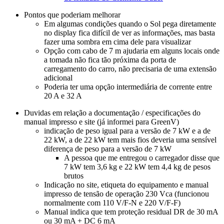
Pontos que poderiam melhorar
Em algumas condições quando o Sol pega diretamente
no display fica difícil de ver as informações, mas basta
fazer uma sombra em cima dele para visualizar
Opção com cabo de 7 m ajudaria em alguns locais onde
a tomada não fica tão próxima da porta de
carregamento do carro, não precisaria de uma extensão
adicional
Poderia ter uma opção intermediária de corrente entre
20 A e 32 A
Duvidas em relação a documentação / especificações do
manual impresso e site (já informei para GreenV)
indicação de peso igual para a versão de
7 kW
e a de
22 kW
, a de
22 kW
tem mais fios deveria uma sensível
diferença de peso para a versão de
7 kW
A pessoa que me entregou o carregador disse que
7 kW
tem 3,6 kg e
22 kW
tem 4,4 kg de pesos
brutos
Indicação no site, etiqueta do equipamento e manual
impresso de tensão de operação 230 Vca (funcionou
normalmente com 110 V/
F-N
e 220 V/
F-F
)
Manual indica que tem proteção residual
DR
de 30 mA
ou 30 mA +
DC
6 mA