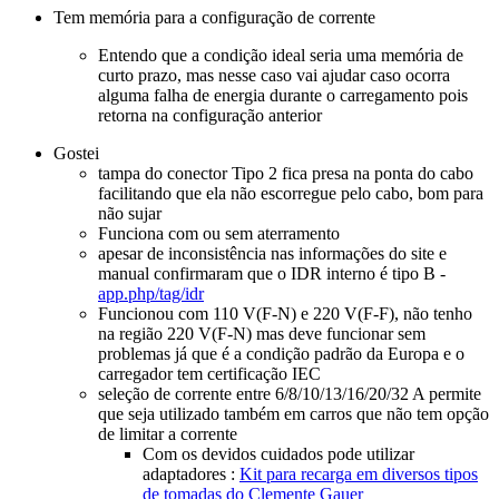
Tem memória para a configuração de corrente
Entendo que a condição ideal seria uma memória de
curto prazo, mas nesse caso vai ajudar caso ocorra
alguma falha de energia durante o carregamento pois
retorna na configuração anterior
Gostei
tampa do conector
Tipo 2
fica presa na ponta do cabo
facilitando que ela não escorregue pelo cabo, bom para
não sujar
Funciona com ou sem aterramento
apesar de inconsistência nas informações do site e
manual confirmaram que o
IDR
interno é tipo B -
app.php/tag/idr
Funcionou com 110 V(
F-N
) e 220 V(
F-F
), não tenho
na região 220 V(
F-N
) mas deve funcionar sem
problemas já que é a condição padrão da Europa e o
carregador tem certificação IEC
seleção de corrente entre 6/8/10/13/16/20/32 A permite
que seja utilizado também em carros que não tem opção
de limitar a corrente
Com os devidos cuidados pode utilizar
adaptadores :
Kit para recarga em diversos tipos
de tomadas do Clemente Gauer