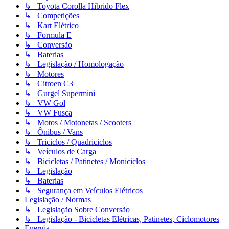
↳ Toyota Corolla Hibrido Flex
↳ Competições
↳ Kart Elétrico
↳ Formula E
↳ Conversão
↳ Baterias
↳ Legislação / Homologação
↳ Motores
↳ Citroen C3
↳ Gurgel Supermini
↳ VW Gol
↳ VW Fusca
↳ Motos / Motonetas / Scooters
↳ Ônibus / Vans
↳ Triciclos / Quadriciclos
↳ Veículos de Carga
↳ Bicicletas / Patinetes / Moniciclos
↳ Legislação
↳ Baterias
↳ Segurança em Veículos Elétricos
Legislação / Normas
↳ Legislação Sobre Conversão
↳ Legislação - Bicicletas Elétricas, Patinetes, Ciclomotores
Energia