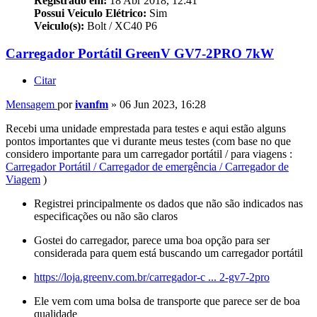
Registrado em:
18 Abr 2018, 12:41
Possui Veiculo Elétrico:
Sim
Veiculo(s):
Bolt / XC40 P6
Carregador Portátil GreenV GV7-2PRO 7kW
Citar
Mensagem
por
ivanfm
»
06 Jun 2023, 16:28
Recebi uma unidade emprestada para testes e aqui estão alguns
pontos importantes que vi durante meus testes (com base no que
considero importante para um
carregador portátil
/ para viagens :
Carregador Portátil / Carregador de emergência / Carregador de
Viagem
)
Registrei principalmente os dados que não são indicados nas
especificações ou não são claros
Gostei do carregador, parece uma boa opção para ser
considerada para quem está buscando um
carregador portátil
https://loja.greenv.com.br/carregador-c ... 2-gv7-2pro
Ele vem com uma bolsa de transporte que parece ser de boa
qualidade