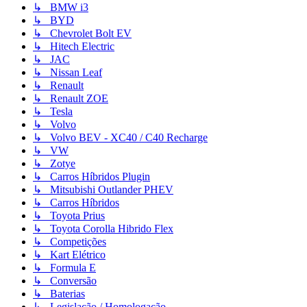
↳ BMW i3
↳ BYD
↳ Chevrolet Bolt EV
↳ Hitech Electric
↳ JAC
↳ Nissan Leaf
↳ Renault
↳ Renault ZOE
↳ Tesla
↳ Volvo
↳ Volvo BEV - XC40 / C40 Recharge
↳ VW
↳ Zotye
↳ Carros Híbridos Plugin
↳ Mitsubishi Outlander PHEV
↳ Carros Híbridos
↳ Toyota Prius
↳ Toyota Corolla Hibrido Flex
↳ Competições
↳ Kart Elétrico
↳ Formula E
↳ Conversão
↳ Baterias
↳ Legislação / Homologação