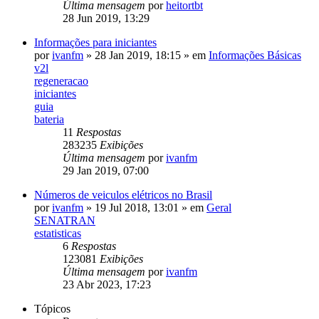
Última mensagem
por
heitortbt
28 Jun 2019, 13:29
Informações para iniciantes
por
ivanfm
»
28 Jan 2019, 18:15
» em
Informações Básicas
v2l
regeneracao
iniciantes
guia
bateria
11
Respostas
283235
Exibições
Última mensagem
por
ivanfm
29 Jan 2019, 07:00
Números de veiculos elétricos no Brasil
por
ivanfm
»
19 Jul 2018, 13:01
» em
Geral
SENATRAN
estatisticas
6
Respostas
123081
Exibições
Última mensagem
por
ivanfm
23 Abr 2023, 17:23
Tópicos