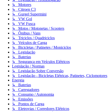
↳ Motores
↳ Citroen C3
↳ Gurgel Supermini
↳ VW Gol
↳ VW Fusca
↳ Motos / Motonetas / Scooters
↳ Ônibus / Vans
↳ Triciclos / Quadriciclos
↳ Veículos de Carga
↳ Bicicletas / Patinetes / Moniciclos
↳ Legislação
↳ Baterias
↳ Segurança em Veículos Elétricos
Legislação / Normas
↳ Legislação Sobre Conversão
↳ Legislação - Bicicletas Elétricas, Patinetes, Ciclomotores
Energia
↳ Baterias
↳ Carregadores
↳ Consumo / Autonomia
↳ Emissões
↳ Pontos de Carga
↳ Eletrovias / Corredores Elétricos