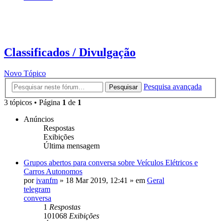
Classificados / Divulgação
Novo Tópico
Pesquisa avançada
Pesquisar
3 tópicos • Página
1
de
1
Anúncios
Respostas
Exibições
Última mensagem
Grupos abertos para conversa sobre Veículos Elétricos e
Carros Autonomos
por
ivanfm
»
18 Mar 2019, 12:41
» em
Geral
telegram
conversa
1
Respostas
101068
Exibições