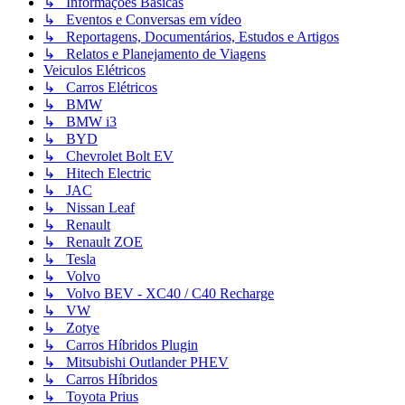
↳ Informações Básicas
↳ Eventos e Conversas em vídeo
↳ Reportagens, Documentários, Estudos e Artigos
↳ Relatos e Planejamento de Viagens
Veiculos Elétricos
↳ Carros Elétricos
↳ BMW
↳ BMW i3
↳ BYD
↳ Chevrolet Bolt EV
↳ Hitech Electric
↳ JAC
↳ Nissan Leaf
↳ Renault
↳ Renault ZOE
↳ Tesla
↳ Volvo
↳ Volvo BEV - XC40 / C40 Recharge
↳ VW
↳ Zotye
↳ Carros Híbridos Plugin
↳ Mitsubishi Outlander PHEV
↳ Carros Híbridos
↳ Toyota Prius