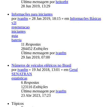
Última mensagem
por
heitortbt
28 Jun 2019, 13:29
Informações para iniciantes
por
ivanfm
»
28 Jan 2019, 18:15
» em
Informações Básicas
v2l
regeneracao
iniciantes
guia
bateria
11
Respostas
284452
Exibições
Última mensagem
por
ivanfm
29 Jan 2019, 07:00
Números de veiculos elétricos no Brasil
por
ivanfm
»
19 Jul 2018, 13:01
» em
Geral
SENATRAN
estatisticas
6
Respostas
123116
Exibições
Última mensagem
por
ivanfm
23 Abr 2023, 17:23
Tópicos