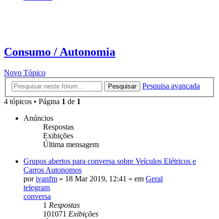
Consumo / Autonomia
Novo Tópico
Pesquisa avançada
Pesquisar
4 tópicos • Página
1
de
1
Anúncios
Respostas
Exibições
Última mensagem
Grupos abertos para conversa sobre Veículos Elétricos e
Carros Autonomos
por
ivanfm
»
18 Mar 2019, 12:41
» em
Geral
telegram
conversa
1
Respostas
101071
Exibições