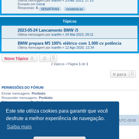
Última mensagem por
ivanfm
«
23 Abr 2023, 17:23
Enviado em
Geral
Respostas:
6
SENATRAN
estatisticas
Tópicos
2023-05-24 Lancamento BMW i5
Última mensagem por
ivanfm
«
24 Mai 2023, 09:11
BMW prepara M5 100% elétrico com 1.000 cv potência
Última mensagem por
ivanfm
«
12 Ago 2020, 12:34
Novo Tópico
2 tópicos • Página
1
de
1
Ir para
PERMISSÕES DO FÓRUM
Enviar mensagens:
Proibido
Responder mensagens:
Proibido
Editar mensagens:
Proibido
Excluir mensagens:
Proibido
Este site utiliza cookies para garantir que você
Enviar anexos:
Proibido
desfrute a melhor experiência de navegação.
Índice do fórum
Excluir cookies
Todos os horários são
UTC-03:00
Saiba mais
Powered by
phpBB
® Forum Software © phpBB Limited
Traduzido por:
Suporte phpBB