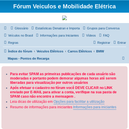
Fórum Veiculos e Mobilidade Elétrica
Glossário
Estatísticas Denatran e Importa
Grupos para Conversa
Veículos no Brasil
Informações para Iniciantes
Vídeos
FAQ
Regras
Registrar
Entrar
Índice do fórum
Veiculos Elétricos
Carros Elétricos
BMW
P
Mapas - Pontos de Recarga
e
s
Para evitar SPAM as primeiras publicações de cada usuário são
moderadas e portanto podem demorar algumas horas até serem
q
liberadas para visualização por outros usuários
u
Após efetuar o cadastro no fórum você DEVE CLICAR no LINK
enviado por E-MAIL para ativar a conta, verifique na sua pasta de
i
SPAM caso não encontre a mensagem .
s
Leia dicas de utilização em
Opções para facilitar a utilização
a
Resumo de informações para iniciantes
Informações para iniciantes
r