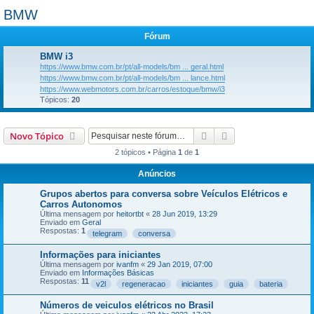
BMW
Fórum
BMW i3
https://www.bmw.com.br/pt/all-models/bm ... geral.html
https://www.bmw.com.br/pt/all-models/bm ... lance.html
https://www.webmotors.com.br/carros/estoque/bmw/i3
Tópicos:
20
Pesquisar
Pesquisa avançada
Novo Tópico
2 tópicos • Página
1
de
1
Anúncios
Grupos abertos para conversa sobre Veículos Elétricos e
Carros Autonomos
Última mensagem por
heitortbt
«
28 Jun 2019, 13:29
Enviado em
Geral
Respostas:
1
telegram
conversa
Informações para iniciantes
Última mensagem por
ivanfm
«
29 Jan 2019, 07:00
Enviado em
Informações Básicas
Respostas:
11
v2l
regeneracao
iniciantes
guia
bateria
Números de veiculos elétricos no Brasil