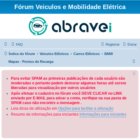
Fórum Veiculos e Mobilidade Elétrica
FAQ
Registrar
Entrar
Índice do fórum
Veiculos Elétricos
Carros Elétricos
BMW
P
Mapas - Pontos de Recarga
e
s
Para evitar SPAM as primeiras publicações de cada usuário são
moderadas e portanto podem demorar algumas horas até serem
q
liberadas para visualização por outros usuários
u
Após efetuar o cadastro no fórum você DEVE CLICAR no LINK
enviado por E-MAIL para ativar a conta, verifique na sua pasta de
i
SPAM caso não encontre a mensagem .
s
Leia dicas de utilização em
Opções para facilitar a utilização
a
Resumo de informações para iniciantes
Informações para iniciantes
r