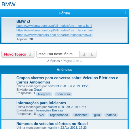
BMW
Fórum
BMW i3
https://www.bmw.com.br/pt/all-models/bm ... geral.html
https://www.bmw.com.br/pt/all-models/bm ... lance.html
https://www.webmotors.com.br/carros/estoque/bmw/i3
Tópicos:
20
Pesquisar
Pesquisa avançada
Novo Tópico
2 tópicos • Página
1
de
1
Anúncios
Grupos abertos para conversa sobre Veículos Elétricos e
Carros Autonomos
Última mensagem por
heitortbt
«
28 Jun 2019, 13:29
Enviado em
Geral
Respostas:
1
telegram
conversa
Informações para iniciantes
Última mensagem por
ivanfm
«
29 Jan 2019, 07:00
Enviado em
Informações Básicas
Respostas:
11
v2l
regeneracao
iniciantes
guia
bateria
Números de veiculos elétricos no Brasil
Última mensagem por
ivanfm
«
23 Abr 2023, 17:23