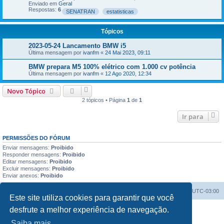
Enviado em
Geral
Respostas:
6
SENATRAN
estatisticas
Tópicos
2023-05-24 Lancamento BMW i5
Última mensagem por
ivanfm
«
24 Mai 2023, 09:11
BMW prepara M5 100% elétrico com 1.000 cv potência
Última mensagem por
ivanfm
«
12 Ago 2020, 12:34
Novo Tópico
2 tópicos • Página
1
de
1
Ir para
PERMISSÕES DO FÓRUM
Enviar mensagens:
Proibido
Responder mensagens:
Proibido
Editar mensagens:
Proibido
Excluir mensagens:
Proibido
Enviar anexos:
Proibido
Índice do fórum
Excluir cookies
Todos os horários são
UTC-03:00
Este site utiliza cookies para garantir que você
desfrute a melhor experiência de navegação.
Powered by
phpBB
® Forum Software © phpBB Limited
Traduzido por:
Suporte phpBB
Saiba mais