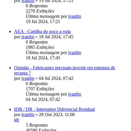
por
ivanfm
»
19 Jul 2024, 17:21
0
Respostas
2270
Exibições
Última mensagem
por
ivanfm
19 Jul 2024, 17:21
AEA - Cartilha do poço a roda
por
ivanfm
»
18 Jul 2024, 17:45
0
Respostas
1985
Exibições
Última mensagem
por
ivanfm
18 Jul 2024, 17:45
Opinião - Fabricantes precisam investir em estrutura de
recarga ?
por
ivanfm
»
04 Jul 2024, 07:42
0
Respostas
1707
Exibições
Última mensagem
por
ivanfm
04 Jul 2024, 07:42
IDR / DR - Interruptor Diferencial Residual
por
ivanfm
»
28 Out 2023, 11:00
idr
5
Respostas
40590
Exibições