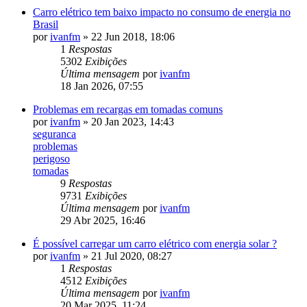
Carro elétrico tem baixo impacto no consumo de energia no
Brasil
por
ivanfm
»
22 Jun 2018, 18:06
1
Respostas
5302
Exibições
Última mensagem
por
ivanfm
18 Jan 2026, 07:55
Problemas em recargas em tomadas comuns
por
ivanfm
»
20 Jan 2023, 14:43
seguranca
problemas
perigoso
tomadas
9
Respostas
9731
Exibições
Última mensagem
por
ivanfm
29 Abr 2025, 16:46
É possível carregar um carro elétrico com energia solar ?
por
ivanfm
»
21 Jul 2020, 08:27
1
Respostas
4512
Exibições
Última mensagem
por
ivanfm
20 Mar 2025, 11:24