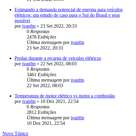
Estimando a demanda potencial de energia para veículos
elétricos: um estudo de caso para o Sul do Brasil e seus
possívei
por
ivanfm
»
23 Set 2022, 20:33
0
Respostas
2478
Exibições
Última mensagem
por
ivanfm
23 Set 2022, 20:33
Perdas durante a recarga de veiculos elétricos
por
ivanfm
»
22 Set 2022, 08:03
0
Respostas
3461
Exibições
Última mensagem
por
ivanfm
22 Set 2022, 08:03
Temperatura de motor elétrico vs motor a combustão
por
ivanfm
»
10 Dez 2021, 22:54
0
Respostas
2812
Exibições
Última mensagem
por
ivanfm
10 Dez 2021, 22:54
Novo Tópico