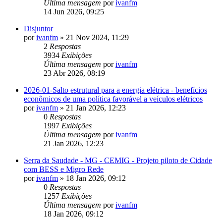
Última mensagem
por
ivanfm
14 Jun 2026, 09:25
Disjuntor
por
ivanfm
»
21 Nov 2024, 11:29
2
Respostas
3934
Exibições
Última mensagem
por
ivanfm
23 Abr 2026, 08:19
2026-01-Salto estrutural para a energia elétrica - benefícios
econômicos de uma política favorável a veículos elétricos
por
ivanfm
»
21 Jan 2026, 12:23
0
Respostas
1997
Exibições
Última mensagem
por
ivanfm
21 Jan 2026, 12:23
Serra da Saudade - MG - CEMIG - Projeto piloto de Cidade
com BESS e Migro Rede
por
ivanfm
»
18 Jan 2026, 09:12
0
Respostas
1257
Exibições
Última mensagem
por
ivanfm
18 Jan 2026, 09:12