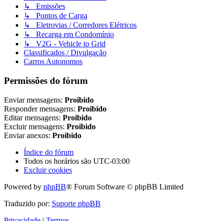
↳ Emissões
↳ Pontos de Carga
↳ Eletrovias / Corredores Elétricos
↳ Recarga em Condomínio
↳ V2G - Vehicle to Grid
Classificados / Divulgação
Carros Autonomos
Permissões do fórum
Enviar mensagens:
Proibido
Responder mensagens:
Proibido
Editar mensagens:
Proibido
Excluir mensagens:
Proibido
Enviar anexos:
Proibido
Índice do fórum
Todos os horários são
UTC-03:00
Excluir cookies
Powered by
phpBB
® Forum Software © phpBB Limited
Traduzido por:
Suporte phpBB
Privacidade
|
Termos