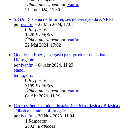
Última mensagem
por
ivanfm
21 Jun 2024, 17:30
SIGA - Sistema de Informações de Geração da ANEEL
por
ivanfm
»
22 Mai 2024, 17:02
0
Respostas
1820
Exibições
Última mensagem
por
ivanfm
22 Mai 2024, 17:02
Quanto de Energia se gasta para produzir Gasolina e
Hidrogênio
por
ivanfm
»
04 Abr 2024, 11:29
etanol
hidrogenio
0
Respostas
3199
Exibições
Última mensagem
por
ivanfm
04 Abr 2024, 11:29
Como saber se a minha instalação é Monofásica / Bifásica /
Trifásica e outras informações
por
ivanfm
»
30 Nov 2023, 11:04
1
Respostas
28024
Exibições