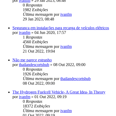
por
ivanfm
»
29 Jan 2023, 08:48
0
Respostas
1982
Exibições
Última mensagem
por
ivanfm
29 Jan 2023, 08:48
Segurança em instalações para recarga de veículos elétricos
por
ivanfm
»
04 Jun 2020, 17:57
1
Respostas
4560
Exibições
Última mensagem
por
ivanfm
21 Out 2022, 19:04
Não me parece estranho
por
thailandescortshub
»
08 Out 2022, 09:00
0
Respostas
1926
Exibições
Última mensagem
por
thailandescortshub
08 Out 2022, 09:00
The Hydrogen Fuelcell Vehicle- A Great Idea- In Theory
por
ivanfm
»
01 Out 2022, 09:19
0
Respostas
18372
Exibições
Última mensagem
por
ivanfm
01 Out 2022, 09:19