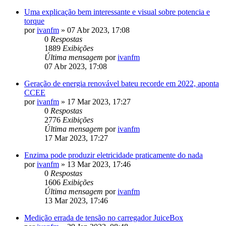
Uma explicação bem interessante e visual sobre potencia e
torque
por
ivanfm
»
07 Abr 2023, 17:08
0
Respostas
1889
Exibições
Última mensagem
por
ivanfm
07 Abr 2023, 17:08
Geração de energia renovável bateu recorde em 2022, aponta
CCEE
por
ivanfm
»
17 Mar 2023, 17:27
0
Respostas
2776
Exibições
Última mensagem
por
ivanfm
17 Mar 2023, 17:27
Enzima pode produzir eletricidade praticamente do nada
por
ivanfm
»
13 Mar 2023, 17:46
0
Respostas
1606
Exibições
Última mensagem
por
ivanfm
13 Mar 2023, 17:46
Medição errada de tensão no carregador JuiceBox