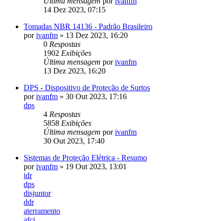
Última mensagem
por
ivanfm
14 Dez 2023, 07:15
Tomadas NBR 14136 - Padrão Brasileiro
por
ivanfm
»
13 Dez 2023, 16:20
0
Respostas
1902
Exibições
Última mensagem
por
ivanfm
13 Dez 2023, 16:20
DPS - Dispositivo de Proteção de Surtos
por
ivanfm
»
30 Out 2023, 17:16
dps
4
Respostas
5858
Exibições
Última mensagem
por
ivanfm
30 Out 2023, 17:40
Sistemas de Proteção Elétrica - Resumo
por
ivanfm
»
19 Out 2023, 13:01
idr
dps
disjuntor
ddr
aterramento
afci