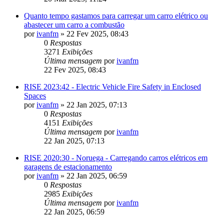
Quanto tempo gastamos para carregar um carro elétrico ou
abastecer um carro a combustão
por
ivanfm
»
22 Fev 2025, 08:43
0
Respostas
3271
Exibições
Última mensagem
por
ivanfm
22 Fev 2025, 08:43
RISE 2023:42 - Electric Vehicle Fire Safety in Enclosed
Spaces
por
ivanfm
»
22 Jan 2025, 07:13
0
Respostas
4151
Exibições
Última mensagem
por
ivanfm
22 Jan 2025, 07:13
RISE 2020:30 - Noruega - Carregando carros elétricos em
garagens de estacionamento
por
ivanfm
»
22 Jan 2025, 06:59
0
Respostas
2985
Exibições
Última mensagem
por
ivanfm
22 Jan 2025, 06:59