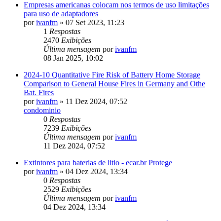
Empresas americanas colocam nos termos de uso limitações
para uso de adaptadores
por
ivanfm
»
07 Set 2023, 11:23
1
Respostas
2470
Exibições
Última mensagem
por
ivanfm
08 Jan 2025, 10:02
2024-10 Quantitative Fire Risk of Battery Home Storage
Comparison to General House Fires in Germany and Othe
Bat. Fires
por
ivanfm
»
11 Dez 2024, 07:52
condominio
0
Respostas
7239
Exibições
Última mensagem
por
ivanfm
11 Dez 2024, 07:52
Extintores para baterias de litio - ecar.br Protege
por
ivanfm
»
04 Dez 2024, 13:34
0
Respostas
2529
Exibições
Última mensagem
por
ivanfm
04 Dez 2024, 13:34