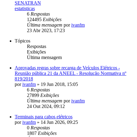
SENATRAN
estatisticas
6
Respostas
124495
Exibições
Última mensagem
por
ivanfm
23 Abr 2023, 17:23
Tópicos
Respostas
Exibições
Última mensagem
Aprovadas regras sobre recarga de Veículos Elétricos -
Reunião pública 21 da ANEEL - Resolução Normativa nº
819/2018
por
ivanfm
»
19 Jun 2018, 15:05
6
Respostas
27899
Exibições
Última mensagem
por
ivanfm
24 Out 2024, 09:12
Terminais para cabos elétricos
por
ivanfm
»
14 Jun 2026, 09:25
0
Respostas
1807
Exibições