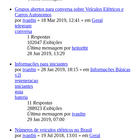
Grupos abertos para conversa sobre Veículos Elétricos e
Carros Autonomos
por
ivanfm
»
18 Mar 2019, 12:41
» em
Geral
telegram
conversa
1
Respostas
102047
Exibições
Última mensagem
por
heitortbt
28 Jun 2019, 13:29
Informações para iniciantes
por
ivanfm
»
28 Jan 2019, 18:15
» em
Informações Básicas
v2l
regeneracao
iniciantes
guia
bateria
11
Respostas
288923
Exibições
Última mensagem
por
ivanfm
29 Jan 2019, 07:00
Números de veiculos elétricos no Brasil
por
ivanfm
»
19 Jul 2018, 13:01
» em
Geral