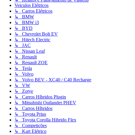
Veiculos Elétricos
↳ Carros Elétricos
↳ BMW
↳ BMW i3
↳ BYD
↳ Chevrolet Bolt EV
↳ Hitech Electric
↳ JAC
↳ Nissan Leaf
↳ Renault
↳ Renault ZOE
↳ Tesla
↳ Volvo
↳ Volvo BEV - XC40 / C40 Recharge
↳ VW
↳ Zotye
↳ Carros Híbridos Plugin
↳ Mitsubishi Outlander PHEV
↳ Carros Híbridos
↳ Toyota Prius
↳ Toyota Corolla Hibrido Flex
↳ Competições
↳ Kart Elétrico