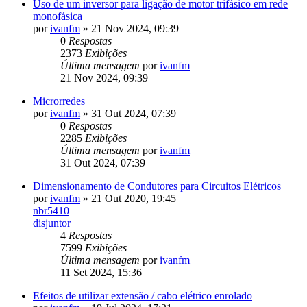
Uso de um inversor para ligação de motor trifásico em rede
monofásica
por
ivanfm
»
21 Nov 2024, 09:39
0
Respostas
2373
Exibições
Última mensagem
por
ivanfm
21 Nov 2024, 09:39
Microrredes
por
ivanfm
»
31 Out 2024, 07:39
0
Respostas
2285
Exibições
Última mensagem
por
ivanfm
31 Out 2024, 07:39
Dimensionamento de Condutores para Circuitos Elétricos
por
ivanfm
»
21 Out 2020, 19:45
nbr5410
disjuntor
4
Respostas
7599
Exibições
Última mensagem
por
ivanfm
11 Set 2024, 15:36
Efeitos de utilizar extensão / cabo elétrico enrolado