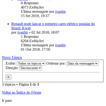
0
Respostas
4073
Exibições
Última mensagem
por
ivanfm
15 Set 2019, 19:37
Renault pode lançar o primeiro carro elétrico popular do
Brasil: Kwid
por
ivanfm
»
02 Jul 2018, 18:07
1
Respostas
6204
Exibições
Última mensagem
por
ivanfm
01 Out 2018, 17:50
Novo Tópico
Exibir:
Ordenar por:
Direção:
3 tópicos • Página
1
de
1
Voltar ao Índice do Fórum
Ir para