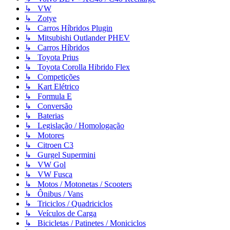
↳ VW
↳ Zotye
↳ Carros Híbridos Plugin
↳ Mitsubishi Outlander PHEV
↳ Carros Híbridos
↳ Toyota Prius
↳ Toyota Corolla Hibrido Flex
↳ Competições
↳ Kart Elétrico
↳ Formula E
↳ Conversão
↳ Baterias
↳ Legislação / Homologação
↳ Motores
↳ Citroen C3
↳ Gurgel Supermini
↳ VW Gol
↳ VW Fusca
↳ Motos / Motonetas / Scooters
↳ Ônibus / Vans
↳ Triciclos / Quadriciclos
↳ Veículos de Carga
↳ Bicicletas / Patinetes / Moniciclos