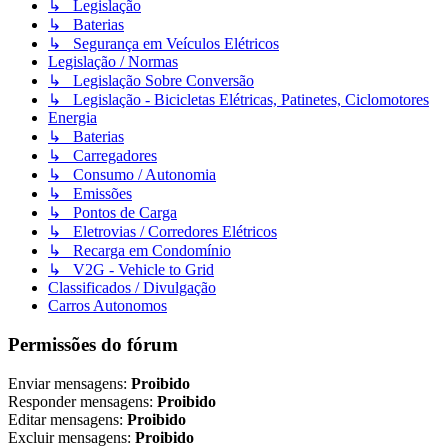
↳ Legislação
↳ Baterias
↳ Segurança em Veículos Elétricos
Legislação / Normas
↳ Legislação Sobre Conversão
↳ Legislação - Bicicletas Elétricas, Patinetes, Ciclomotores
Energia
↳ Baterias
↳ Carregadores
↳ Consumo / Autonomia
↳ Emissões
↳ Pontos de Carga
↳ Eletrovias / Corredores Elétricos
↳ Recarga em Condomínio
↳ V2G - Vehicle to Grid
Classificados / Divulgação
Carros Autonomos
Permissões do fórum
Enviar mensagens:
Proibido
Responder mensagens:
Proibido
Editar mensagens:
Proibido
Excluir mensagens:
Proibido