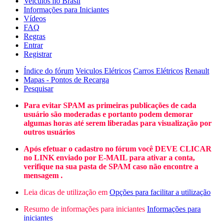
Veículos no Brasil
Informações para Iniciantes
Vídeos
FAQ
Regras
Entrar
Registrar
Índice do fórum
Veiculos Elétricos
Carros Elétricos
Renault
Mapas - Pontos de Recarga
Pesquisar
Para evitar SPAM as primeiras publicações de cada
usuário são moderadas e portanto podem demorar
algumas horas até serem liberadas para visualização por
outros usuários
Após efetuar o cadastro no fórum você DEVE CLICAR
no LINK enviado por E-MAIL para ativar a conta,
verifique na sua pasta de SPAM caso não encontre a
mensagem .
Leia dicas de utilização em
Opções para facilitar a utilização
Resumo de informações para iniciantes
Informações para
iniciantes