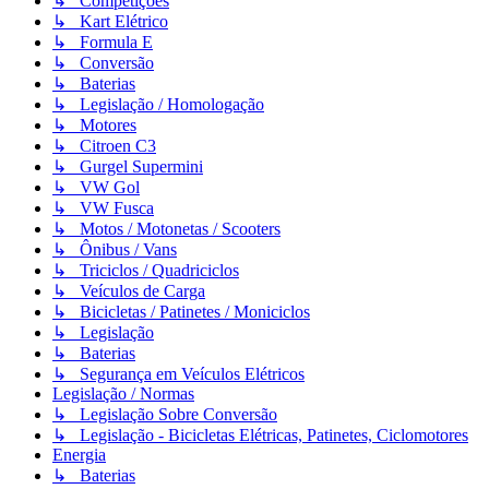
↳ Competições
↳ Kart Elétrico
↳ Formula E
↳ Conversão
↳ Baterias
↳ Legislação / Homologação
↳ Motores
↳ Citroen C3
↳ Gurgel Supermini
↳ VW Gol
↳ VW Fusca
↳ Motos / Motonetas / Scooters
↳ Ônibus / Vans
↳ Triciclos / Quadriciclos
↳ Veículos de Carga
↳ Bicicletas / Patinetes / Moniciclos
↳ Legislação
↳ Baterias
↳ Segurança em Veículos Elétricos
Legislação / Normas
↳ Legislação Sobre Conversão
↳ Legislação - Bicicletas Elétricas, Patinetes, Ciclomotores
Energia
↳ Baterias