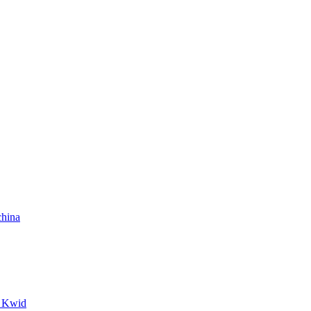
china
: Kwid