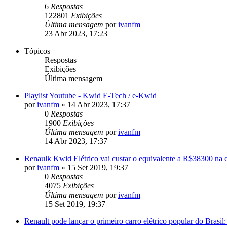
6
Respostas
122801
Exibições
Última mensagem
por
ivanfm
23 Abr 2023, 17:23
Tópicos
Respostas
Exibições
Última mensagem
Playlist Youtube - Kwid E-Tech / e-Kwid
por
ivanfm
»
14 Abr 2023, 17:37
0
Respostas
1900
Exibições
Última mensagem
por
ivanfm
14 Abr 2023, 17:37
Renaulk Kwid Elétrico vai custar o equivalente a R$38300 na 
por
ivanfm
»
15 Set 2019, 19:37
0
Respostas
4075
Exibições
Última mensagem
por
ivanfm
15 Set 2019, 19:37
Renault pode lançar o primeiro carro elétrico popular do Brasil