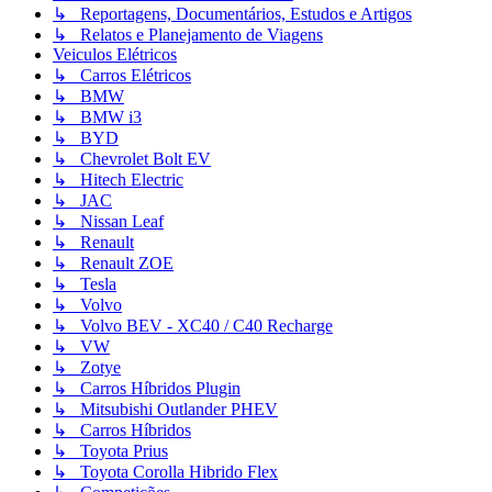
↳ Reportagens, Documentários, Estudos e Artigos
↳ Relatos e Planejamento de Viagens
Veiculos Elétricos
↳ Carros Elétricos
↳ BMW
↳ BMW i3
↳ BYD
↳ Chevrolet Bolt EV
↳ Hitech Electric
↳ JAC
↳ Nissan Leaf
↳ Renault
↳ Renault ZOE
↳ Tesla
↳ Volvo
↳ Volvo BEV - XC40 / C40 Recharge
↳ VW
↳ Zotye
↳ Carros Híbridos Plugin
↳ Mitsubishi Outlander PHEV
↳ Carros Híbridos
↳ Toyota Prius
↳ Toyota Corolla Hibrido Flex