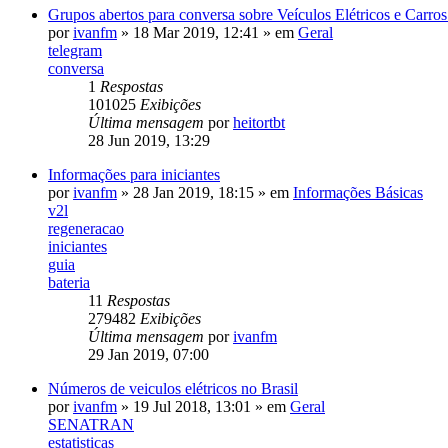
Grupos abertos para conversa sobre Veículos Elétricos e Carr
por
ivanfm
»
18 Mar 2019, 12:41
» em
Geral
telegram
conversa
1
Respostas
101025
Exibições
Última mensagem
por
heitortbt
28 Jun 2019, 13:29
Informações para iniciantes
por
ivanfm
»
28 Jan 2019, 18:15
» em
Informações Básicas
v2l
regeneracao
iniciantes
guia
bateria
11
Respostas
279482
Exibições
Última mensagem
por
ivanfm
29 Jan 2019, 07:00
Números de veiculos elétricos no Brasil
por
ivanfm
»
19 Jul 2018, 13:01
» em
Geral
SENATRAN
estatisticas