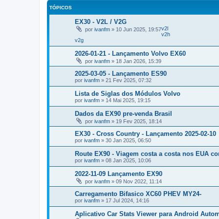
TÓPICOS
EX30 - V2L / V2G
v2l
por
ivanfm
»
10 Jun 2025, 19:57
v2h
v2g
2026-01-21 - Lançamento Volvo EX60
por
ivanfm
»
18 Jan 2026, 15:39
2025-03-05 - Lançamento ES90
por
ivanfm
»
21 Fev 2025, 07:32
Lista de Siglas dos Módulos Volvo
por
ivanfm
»
14 Mai 2025, 19:15
Dados da EX90 pre-venda Brasil
por
ivanfm
»
19 Fev 2025, 18:14
EX30 - Cross Country - Lançamento 2025-02-10
por
ivanfm
»
30 Jan 2025, 06:50
Route EX90 - Viagem costa a costa nos EUA c
por
ivanfm
»
08 Jan 2025, 10:06
2022-11-09 Lançamento EX90
por
ivanfm
»
09 Nov 2022, 11:14
Carregamento Bifasico XC60 PHEV MY24-
por
ivanfm
»
17 Jul 2024, 14:16
Aplicativo Car Stats Viewer para Android Auto