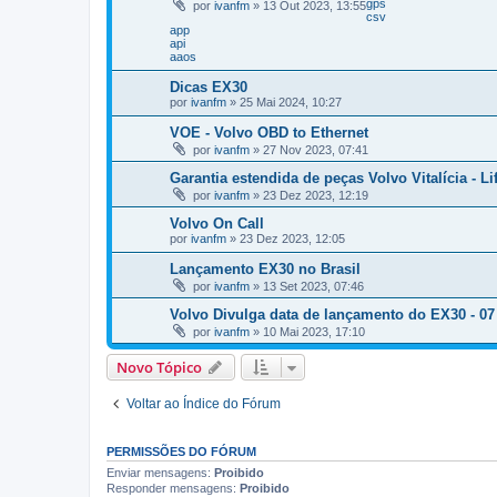
gps
por
ivanfm
»
13 Out 2023, 13:55
csv
app
api
aaos
Dicas EX30
por
ivanfm
»
25 Mai 2024, 10:27
VOE - Volvo OBD to Ethernet
por
ivanfm
»
27 Nov 2023, 07:41
Garantia estendida de peças Volvo Vitalícia - Li
por
ivanfm
»
23 Dez 2023, 12:19
Volvo On Call
por
ivanfm
»
23 Dez 2023, 12:05
Lançamento EX30 no Brasil
por
ivanfm
»
13 Set 2023, 07:46
Volvo Divulga data de lançamento do EX30 - 07
por
ivanfm
»
10 Mai 2023, 17:10
Novo Tópico
Voltar ao Índice do Fórum
PERMISSÕES DO FÓRUM
Enviar mensagens:
Proibido
Responder mensagens:
Proibido