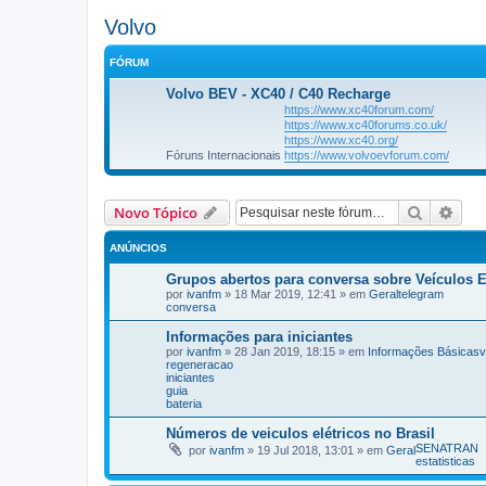
Volvo
FÓRUM
Volvo BEV - XC40 / C40 Recharge
https://www.xc40forum.com/
https://www.xc40forums.co.uk/
https://www.xc40.org/
Fóruns Internacionais
https://www.volvoevforum.com/
Pesquisa
Pesq
Novo Tópico
ANÚNCIOS
Grupos abertos para conversa sobre Veículos 
por
ivanfm
»
18 Mar 2019, 12:41
» em
Geral
telegram
conversa
Informações para iniciantes
por
ivanfm
»
28 Jan 2019, 18:15
» em
Informações Básicas
v
regeneracao
iniciantes
guia
bateria
Números de veiculos elétricos no Brasil
SENATRAN
por
ivanfm
»
19 Jul 2018, 13:01
» em
Geral
estatisticas