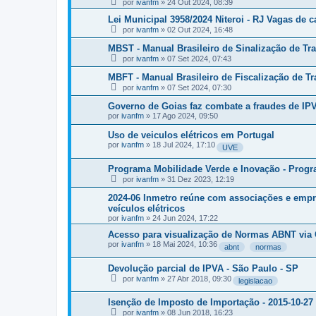
por
ivanfm
»
24 Out 2024, 08:39
Lei Municipal 3958/2024 Niteroi - RJ Vagas de 
por
ivanfm
»
02 Out 2024, 16:48
MBST - Manual Brasileiro de Sinalização de Tra
por
ivanfm
»
07 Set 2024, 07:43
MBFT - Manual Brasileiro de Fiscalização de Tra
por
ivanfm
»
07 Set 2024, 07:30
Governo de Goias faz combate a fraudes de IPVA
por
ivanfm
»
17 Ago 2024, 09:50
Uso de veiculos elétricos em Portugal
por
ivanfm
»
18 Jul 2024, 17:10
UVE
Programa Mobilidade Verde e Inovação - Pro
por
ivanfm
»
31 Dez 2023, 12:19
2024-06 Inmetro reúne com associações e empr
veículos elétricos
por
ivanfm
»
24 Jun 2024, 17:22
Acesso para visualização de Normas ABNT vi
por
ivanfm
»
18 Mai 2024, 10:36
abnt
normas
Devolução parcial de IPVA - São Paulo - SP
por
ivanfm
»
27 Abr 2018, 09:30
legislacao
Isenção de Imposto de Importação - 2015-10-27
por
ivanfm
»
08 Jun 2018, 16:23