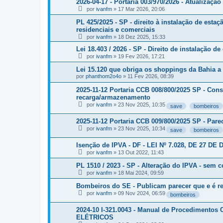
2026-04-17 - Portaria 003/970/2026 - Atualizaç
por
ivanfm
»
17 Mar 2026, 20:06
PL 425/2025 - SP - direito à instalação de esta
residenciais e comerciais
por
ivanfm
»
18 Dez 2025, 15:33
Lei 18.403 / 2026 - SP - Direito de instalação 
por
ivanfm
»
19 Fev 2026, 17:21
Lei 15.120 que obriga os shoppings da Bahia a
por
phanthom2o4o
»
11 Fev 2026, 08:39
2025-11-12 Portaria CCB 008/800/2025 SP - Consu
recarga/armazenamento
por
ivanfm
»
23 Nov 2025, 10:35
save
bombeiros
2025-11-12 Portaria CCB 009/800/2025 SP - Par
por
ivanfm
»
23 Nov 2025, 10:34
save
bombeiros
Isenção de IPVA - DF - LEI Nº 7.028, DE 27 D
por
ivanfm
»
13 Out 2022, 11:43
PL 1510 / 2023 - SP - Alteração do IPVA - sem c
por
ivanfm
»
18 Mai 2024, 09:59
Bombeiros do SE - Publicam parecer que e é r
por
ivanfm
»
09 Nov 2024, 06:59
bombeiros
2024-10 I-321.0043 - Manual de Procedimen
ELÉTRICOS