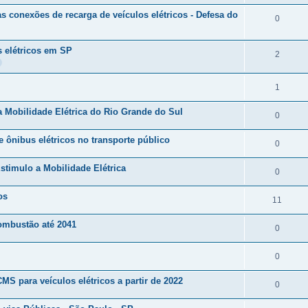
s
e
p
a
s
s conexões de recarga de veículos elétricos - Defesa do
R
0
s
o
s
t
e
p
s
a
s elétricos em SP
s
R
2
o
t
s
p
e
s
a
R
1
o
s
t
s
e
s
p
 da Mobilidade Elétrica do Rio Grande do Sul
a
R
0
s
t
o
s
e
e ônibus elétricos no transporte público
p
a
s
R
0
s
o
s
t
e
stimulo a Mobilidade Elétrica
p
R
0
s
a
s
o
e
t
os
s
p
R
11
s
s
a
o
e
t
combustão até 2041
p
R
0
s
s
s
a
o
e
t
p
R
0
s
s
s
a
o
e
t
S para veículos elétricos a partir de 2022
p
R
0
s
s
s
a
o
e
t