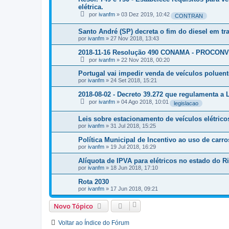
elétrica.
por
ivanfm
»
03 Dez 2019, 10:42
CONTRAN
Santo André (SP) decreta o fim do diesel em tr
por
ivanfm
»
27 Nov 2018, 13:43
2018-11-16 Resolução 490 CONAMA - PROCONVE
por
ivanfm
»
22 Nov 2018, 00:20
Portugal vai impedir venda de veículos poluent
por
ivanfm
»
24 Set 2018, 15:21
2018-08-02 - Decreto 39.272 que regulamenta a 
por
ivanfm
»
04 Ago 2018, 10:01
legislacao
Leis sobre estacionamento de veículos elétric
por
ivanfm
»
31 Jul 2018, 15:25
Política Municipal de Incentivo ao uso de carr
por
ivanfm
»
19 Jul 2018, 16:29
Alíquota de IPVA para elétricos no estado do R
por
ivanfm
»
18 Jun 2018, 17:10
Rota 2030
por
ivanfm
»
17 Jun 2018, 09:21
Novo Tópico
Voltar ao Índice do Fórum