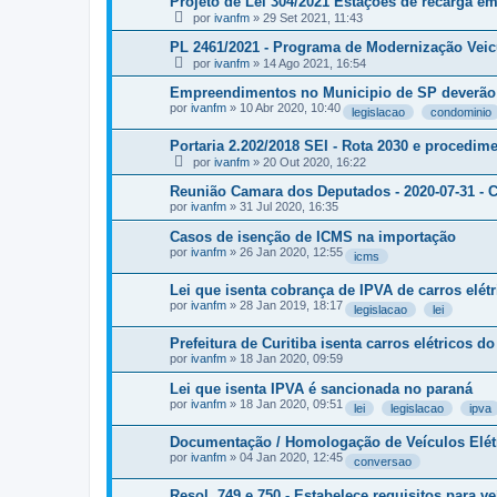
Projeto de Lei 304/2021 Estações de recarga em
por
ivanfm
»
29 Set 2021, 11:43
PL 2461/2021 - Programa de Modernização Veicu
por
ivanfm
»
14 Ago 2021, 16:54
Empreendimentos no Municipio de SP deverão p
por
ivanfm
»
10 Abr 2020, 10:40
legislacao
condominio
Portaria 2.202/2018 SEI - Rota 2030 e procedime
por
ivanfm
»
20 Out 2020, 16:22
Reunião Camara dos Deputados - 2020-07-31 - Có
por
ivanfm
»
31 Jul 2020, 16:35
Casos de isenção de ICMS na importação
por
ivanfm
»
26 Jan 2020, 12:55
icms
Lei que isenta cobrança de IPVA de carros elét
por
ivanfm
»
28 Jan 2019, 18:17
legislacao
lei
Prefeitura de Curitiba isenta carros elétricos
por
ivanfm
»
18 Jan 2020, 09:59
Lei que isenta IPVA é sancionada no paraná
por
ivanfm
»
18 Jan 2020, 09:51
lei
legislacao
ipva
Documentação / Homologação de Veículos Elét
por
ivanfm
»
04 Jan 2020, 12:45
conversao
Resol. 749 e 750 - Estabelece requisitos para v