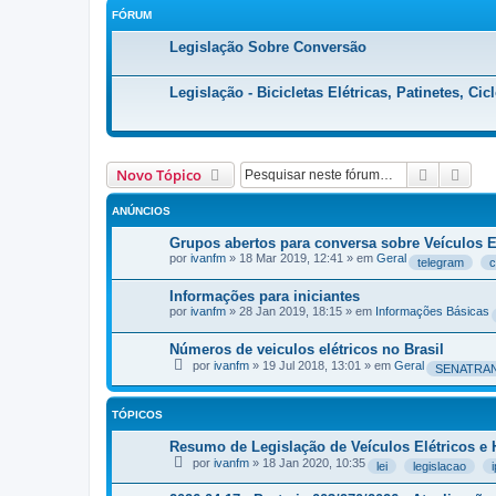
FÓRUM
Legislação Sobre Conversão
Legislação - Bicicletas Elétricas, Patinetes, Ci
Pesquisa
Pesq
Novo Tópico
ANÚNCIOS
Grupos abertos para conversa sobre Veículos 
por
ivanfm
»
18 Mar 2019, 12:41
» em
Geral
telegram
c
Informações para iniciantes
por
ivanfm
»
28 Jan 2019, 18:15
» em
Informações Básicas
Números de veiculos elétricos no Brasil
por
ivanfm
»
19 Jul 2018, 13:01
» em
Geral
SENATRA
TÓPICOS
Resumo de Legislação de Veículos Elétricos e 
por
ivanfm
»
18 Jan 2020, 10:35
lei
legislacao