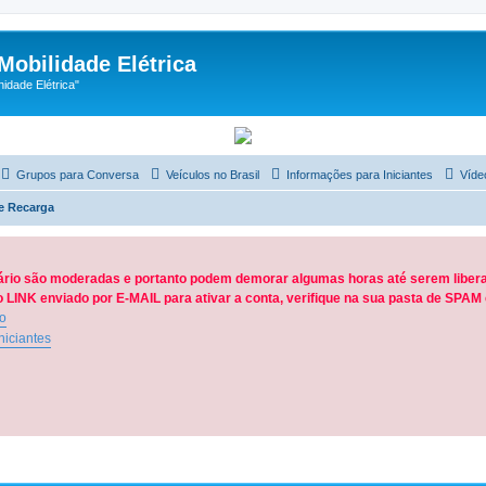
Mobilidade Elétrica
dade Elétrica"
Grupos para Conversa
Veículos no Brasil
Informações para Iniciantes
Víde
e Recarga
ário são moderadas e portanto podem demorar algumas horas até serem libera
LINK enviado por E-MAIL para ativar a conta, verifique na sua pasta de SPA
ão
niciantes