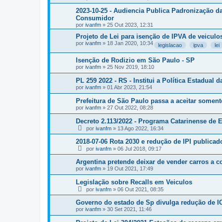
2023-10-25 - Audiencia Publica Padronização da
Consumidor
por
ivanfm
»
25 Out 2023, 12:31
Projeto de Lei para isenção de IPVA de veiculo
por
ivanfm
»
18 Jan 2020, 10:34
legislacao
ipva
lei
Isenção de Rodizio em São Paulo - SP
por
ivanfm
»
25 Nov 2019, 18:10
PL 259 2022 - RS - Institui a Política Estadual
por
ivanfm
»
01 Abr 2023, 21:54
Prefeitura de São Paulo passa a aceitar soment
por
ivanfm
»
27 Out 2022, 08:28
Decreto 2.113/2022 - Programa Catarinense de E
por
ivanfm
»
13 Ago 2022, 16:34
2018-07-06 Rota 2030 e redução de IPI publicad
por
ivanfm
»
06 Jul 2018, 09:17
Argentina pretende deixar de vender carros a 
por
ivanfm
»
19 Out 2021, 17:49
Legislação sobre Recalls em Veiculos
por
ivanfm
»
06 Out 2021, 08:35
Governo do estado de Sp divulga redução de ICM
por
ivanfm
»
30 Set 2021, 11:46