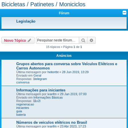
Bicicletas / Patinetes / Moniciclos
Fórum
Legislação
Pesquisar
Pesquisa avançada
Novo Tópico
15 tópicos • Página
1
de
1
Anúncios
Grupos abertos para conversa sobre Veículos Elétricos e
Carros Autonomos
Última mensagem por
heitortbt
«
28 Jun 2019, 13:29
Enviado em
Geral
Respostas:
1
telegram
conversa
Informações para iniciantes
Última mensagem por
ivanfm
«
29 Jan 2019, 07:00
Enviado em
Informações Básicas
Respostas:
11
v2l
regeneracao
iniciantes
guia
bateria
Números de veiculos elétricos no Brasil
Última mensagem por
ivanfm
«
23 Abr 2023, 17:23