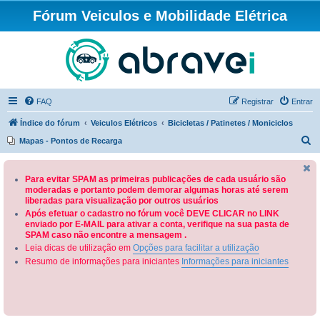
Fórum Veiculos e Mobilidade Elétrica
FAQ
Registrar
Entrar
Índice do fórum
Veiculos Elétricos
Bicicletas / Patinetes / Moniciclos
P
Mapas - Pontos de Recarga
e
s
Para evitar SPAM as primeiras publicações de cada usuário são
moderadas e portanto podem demorar algumas horas até serem
q
liberadas para visualização por outros usuários
u
Após efetuar o cadastro no fórum você DEVE CLICAR no LINK
enviado por E-MAIL para ativar a conta, verifique na sua pasta de
i
SPAM caso não encontre a mensagem .
s
Leia dicas de utilização em
Opções para facilitar a utilização
a
Resumo de informações para iniciantes
Informações para iniciantes
r