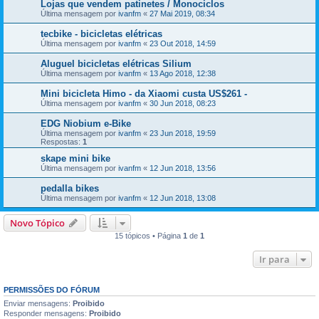
Lojas que vendem patinetes / Monociclos
Última mensagem por
ivanfm
«
27 Mai 2019, 08:34
tecbike - bicicletas elétricas
Última mensagem por
ivanfm
«
23 Out 2018, 14:59
Aluguel bicicletas elétricas Silium
Última mensagem por
ivanfm
«
13 Ago 2018, 12:38
Mini bicicleta Himo - da Xiaomi custa US$261 -
Última mensagem por
ivanfm
«
30 Jun 2018, 08:23
EDG Niobium e-Bike
Última mensagem por
ivanfm
«
23 Jun 2018, 19:59
Respostas:
1
skape mini bike
Última mensagem por
ivanfm
«
12 Jun 2018, 13:56
pedalla bikes
Última mensagem por
ivanfm
«
12 Jun 2018, 13:08
Novo Tópico
15 tópicos • Página
1
de
1
Ir para
PERMISSÕES DO FÓRUM
Enviar mensagens:
Proibido
Responder mensagens:
Proibido