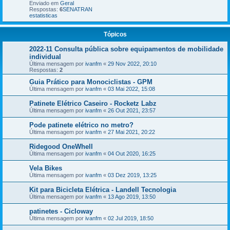
Enviado em
Geral
Respostas:
6
SENATRAN
estatisticas
Tópicos
2022-11 Consulta pública sobre equipamentos de mobilidade
individual
Última mensagem por
ivanfm
«
29 Nov 2022, 20:10
Respostas:
2
Guia Prático para Monociclistas - GPM
Última mensagem por
ivanfm
«
03 Mai 2022, 15:08
Patinete Elétrico Caseiro - Rocketz Labz
Última mensagem por
ivanfm
«
26 Out 2021, 23:57
Pode patinete elétrico no metro?
Última mensagem por
ivanfm
«
27 Mai 2021, 20:22
Ridegood OneWhell
Última mensagem por
ivanfm
«
04 Out 2020, 16:25
Vela Bikes
Última mensagem por
ivanfm
«
03 Dez 2019, 13:25
Kit para Bicicleta Elétrica - Landell Tecnologia
Última mensagem por
ivanfm
«
13 Ago 2019, 13:50
patinetes - Cicloway
Última mensagem por
ivanfm
«
02 Jul 2019, 18:50