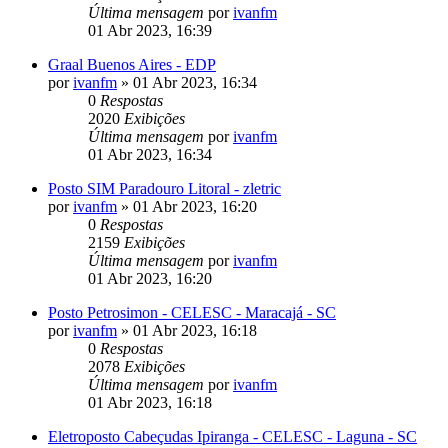
Última mensagem
por
ivanfm
01 Abr 2023, 16:39
Graal Buenos Aires - EDP
por
ivanfm
»
01 Abr 2023, 16:34
0
Respostas
2020
Exibições
Última mensagem
por
ivanfm
01 Abr 2023, 16:34
Posto SIM Paradouro Litoral - zletric
por
ivanfm
»
01 Abr 2023, 16:20
0
Respostas
2159
Exibições
Última mensagem
por
ivanfm
01 Abr 2023, 16:20
Posto Petrosimon - CELESC - Maracajá - SC
por
ivanfm
»
01 Abr 2023, 16:18
0
Respostas
2078
Exibições
Última mensagem
por
ivanfm
01 Abr 2023, 16:18
Eletroposto Cabeçudas Ipiranga - CELESC - Laguna - SC