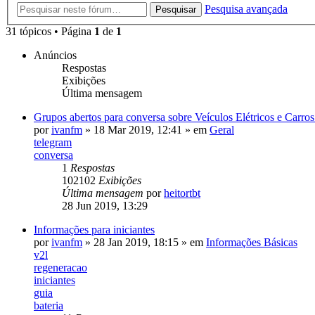
Pesquisa avançada
Pesquisar
31 tópicos • Página
1
de
1
Anúncios
Respostas
Exibições
Última mensagem
Grupos abertos para conversa sobre Veículos Elétricos e Carr
por
ivanfm
»
18 Mar 2019, 12:41
» em
Geral
telegram
conversa
1
Respostas
102102
Exibições
Última mensagem
por
heitortbt
28 Jun 2019, 13:29
Informações para iniciantes
por
ivanfm
»
28 Jan 2019, 18:15
» em
Informações Básicas
v2l
regeneracao
iniciantes
guia
bateria