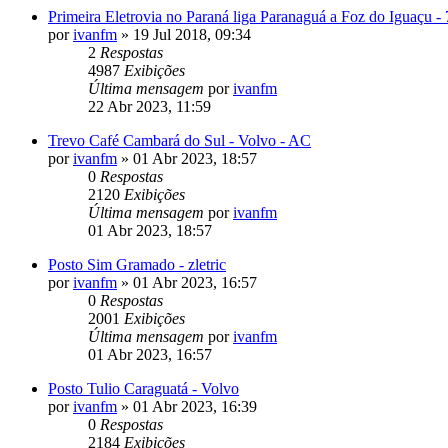
Primeira Eletrovia no Paraná liga Paranaguá a Foz do Iguaçu 
por
ivanfm
»
19 Jul 2018, 09:34
2
Respostas
4987
Exibições
Última mensagem
por
ivanfm
22 Abr 2023, 11:59
Trevo Café Cambará do Sul - Volvo - AC
por
ivanfm
»
01 Abr 2023, 18:57
0
Respostas
2120
Exibições
Última mensagem
por
ivanfm
01 Abr 2023, 18:57
Posto Sim Gramado - zletric
por
ivanfm
»
01 Abr 2023, 16:57
0
Respostas
2001
Exibições
Última mensagem
por
ivanfm
01 Abr 2023, 16:57
Posto Tulio Caraguatá - Volvo
por
ivanfm
»
01 Abr 2023, 16:39
0
Respostas
2184
Exibições