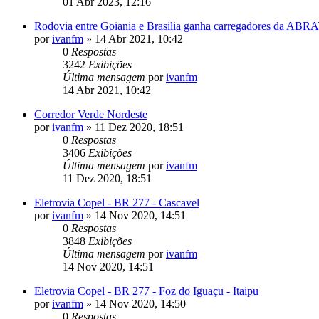
01 Abr 2023, 12:16
Rodovia entre Goiania e Brasilia ganha carregadores da ABR
por
ivanfm
»
14 Abr 2021, 10:42
0
Respostas
3242
Exibições
Última mensagem
por
ivanfm
14 Abr 2021, 10:42
Corredor Verde Nordeste
por
ivanfm
»
11 Dez 2020, 18:51
0
Respostas
3406
Exibições
Última mensagem
por
ivanfm
11 Dez 2020, 18:51
Eletrovia Copel - BR 277 - Cascavel
por
ivanfm
»
14 Nov 2020, 14:51
0
Respostas
3848
Exibições
Última mensagem
por
ivanfm
14 Nov 2020, 14:51
Eletrovia Copel - BR 277 - Foz do Iguaçu - Itaipu
por
ivanfm
»
14 Nov 2020, 14:50
0
Respostas