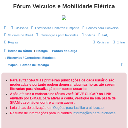
Fórum Veiculos e Mobilidade Elétrica
Glossário
Estatísticas Denatran e Importa
Grupos para Conversa
Veículos no Brasil
Informações para Iniciantes
Vídeos
FAQ
Regras
Registrar
Entrar
Índice do fórum
Energia
Pontos de Carga
Eletrovias / Corredores Elétricos
P
Mapas - Pontos de Recarga
e
s
Para evitar SPAM as primeiras publicações de cada usuário são
moderadas e portanto podem demorar algumas horas até serem
q
liberadas para visualização por outros usuários
u
Após efetuar o cadastro no fórum você DEVE CLICAR no LINK
enviado por E-MAIL para ativar a conta, verifique na sua pasta de
i
SPAM caso não encontre a mensagem .
s
Leia dicas de utilização em
Opções para facilitar a utilização
a
Resumo de informações para iniciantes
Informações para iniciantes
r