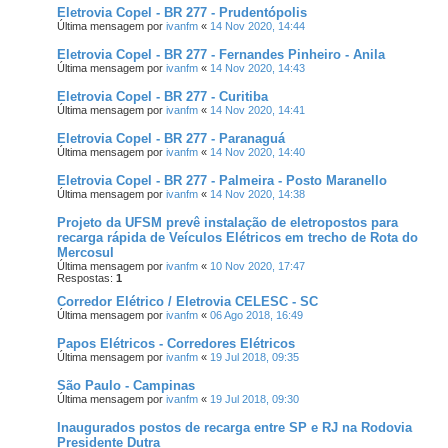
Eletrovia Copel - BR 277 - Prudentópolis
Última mensagem por
ivanfm
«
14 Nov 2020, 14:44
Eletrovia Copel - BR 277 - Fernandes Pinheiro - Anila
Última mensagem por
ivanfm
«
14 Nov 2020, 14:43
Eletrovia Copel - BR 277 - Curitiba
Última mensagem por
ivanfm
«
14 Nov 2020, 14:41
Eletrovia Copel - BR 277 - Paranaguá
Última mensagem por
ivanfm
«
14 Nov 2020, 14:40
Eletrovia Copel - BR 277 - Palmeira - Posto Maranello
Última mensagem por
ivanfm
«
14 Nov 2020, 14:38
Projeto da UFSM prevê instalação de eletropostos para
recarga rápida de Veículos Elétricos em trecho de Rota do
Mercosul
Última mensagem por
ivanfm
«
10 Nov 2020, 17:47
Respostas:
1
Corredor Elétrico / Eletrovia CELESC - SC
Última mensagem por
ivanfm
«
06 Ago 2018, 16:49
Papos Elétricos - Corredores Elétricos
Última mensagem por
ivanfm
«
19 Jul 2018, 09:35
São Paulo - Campinas
Última mensagem por
ivanfm
«
19 Jul 2018, 09:30
Inaugurados postos de recarga entre SP e RJ na Rodovia
Presidente Dutra