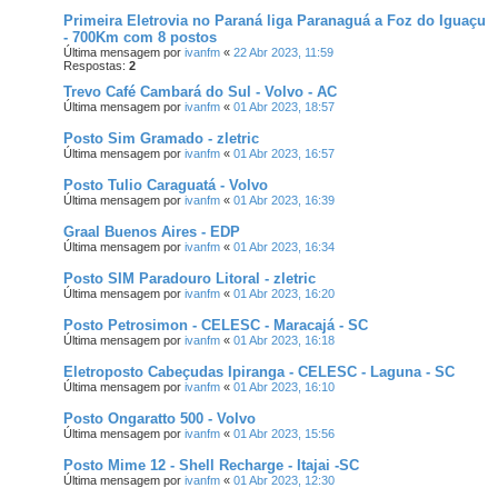
Primeira Eletrovia no Paraná liga Paranaguá a Foz do Iguaçu
- 700Km com 8 postos
Última mensagem por
ivanfm
«
22 Abr 2023, 11:59
Respostas:
2
Trevo Café Cambará do Sul - Volvo - AC
Última mensagem por
ivanfm
«
01 Abr 2023, 18:57
Posto Sim Gramado - zletric
Última mensagem por
ivanfm
«
01 Abr 2023, 16:57
Posto Tulio Caraguatá - Volvo
Última mensagem por
ivanfm
«
01 Abr 2023, 16:39
Graal Buenos Aires - EDP
Última mensagem por
ivanfm
«
01 Abr 2023, 16:34
Posto SIM Paradouro Litoral - zletric
Última mensagem por
ivanfm
«
01 Abr 2023, 16:20
Posto Petrosimon - CELESC - Maracajá - SC
Última mensagem por
ivanfm
«
01 Abr 2023, 16:18
Eletroposto Cabeçudas Ipiranga - CELESC - Laguna - SC
Última mensagem por
ivanfm
«
01 Abr 2023, 16:10
Posto Ongaratto 500 - Volvo
Última mensagem por
ivanfm
«
01 Abr 2023, 15:56
Posto Mime 12 - Shell Recharge - Itajai -SC
Última mensagem por
ivanfm
«
01 Abr 2023, 12:30