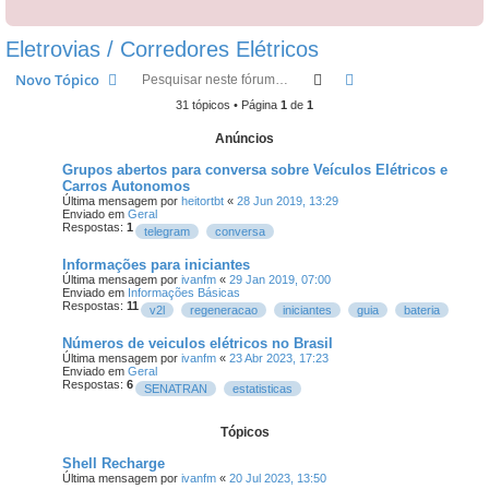
Eletrovias / Corredores Elétricos
Pesquisar
Pesquisa avançada
Novo Tópico
31 tópicos • Página
1
de
1
Anúncios
Grupos abertos para conversa sobre Veículos Elétricos e
Carros Autonomos
Última mensagem por
heitortbt
«
28 Jun 2019, 13:29
Enviado em
Geral
Respostas:
1
telegram
conversa
Informações para iniciantes
Última mensagem por
ivanfm
«
29 Jan 2019, 07:00
Enviado em
Informações Básicas
Respostas:
11
v2l
regeneracao
iniciantes
guia
bateria
Números de veiculos elétricos no Brasil
Última mensagem por
ivanfm
«
23 Abr 2023, 17:23
Enviado em
Geral
Respostas:
6
SENATRAN
estatisticas
Tópicos
Shell Recharge
Última mensagem por
ivanfm
«
20 Jul 2023, 13:50