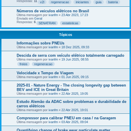
Respostas:
11
v2l
regeneracao
iniciantes
guia
bateria
Números de veiculos elétricos no Brasil
Última mensagem por
ivanfm
«
23 Abr 2023, 17:23
Enviado em
Geral
Respostas:
6
SENATRAN
estatisticas
Tópicos
Informações sobre PNEUs
Última mensagem por
ivanfm
«
18 Dez 2025, 09:33
Descida de serra com veículo elétrico totalmente carregado
Última mensagem por
ivanfm
«
19 Jun 2025, 08:55
freios
regeneracao
Velocidade x Tempo de Viagem
Última mensagem por
ivanfm
«
01 Jun 2025, 09:15
2025-01 - Nature Energy - The closing longevity gap between
BEV and ICE in Great Britain
Última mensagem por
ivanfm
«
22 Abr 2025, 19:05
Estudo Alemão da ADAC sobre problemas e durabilidade de
carros elétricos
Última mensagem por
ivanfm
«
22 Abr 2025, 19:01
Compressor para calibrar PNEU em casa / na Garagem
Última mensagem por
ivanfm
«
03 Abr 2025, 09:04
Quantifying change of brake wear particulate matter