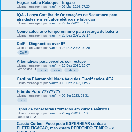
Regras sobre Reboque / Engate
Última mensagem por
ivanfm
«
02 Mar 2024, 07:23
IQA - Lança Cartilha de Orientações de Segurança para
atividades em veículos elétricos e híbridos
Última mensagem por
ivanfm
«
22 Jan 2024, 17:33
Como calcular o tempo minimo para recarga de bateria
Última mensagem por
ivanfm
«
25 Dez 2023, 07:17
DoIP - Diagnostics over IP
Última mensagem por
ivanfm
«
24 Dez 2023, 09:36
DoIP
Alternativas para veiculos sem estepe
Última mensagem por
ivanfm
«
20 Dez 2023, 15:07
Respostas:
3
tpms
pneu
estepe
Cartilha Eletromobilidade Veículos Eletrificados AEA
Última mensagem por
ivanfm
«
13 Dez 2023, 11:56
Híbrido Puro ????????
Última mensagem por
ivanfm
«
06 Set 2023, 09:31
hev
Tipos de conectores utilizados em carros elétricos
Última mensagem por
ivanfm
«
29 Ago 2023, 17:08
Respostas:
2
Cassio Cortes - Você pode ESPERNEAR contra a
ELETRIFICAÇÃO, mas estará PERDENDO TEMPO – e