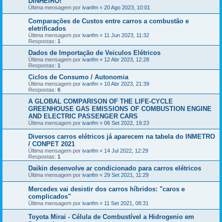
DINHEIRO!
Última mensagem por
ivanfm
«
20 Ago 2023, 10:01
Comparações de Custos entre carros a combustão e
eletrificados
Última mensagem por
ivanfm
«
11 Jun 2023, 11:32
Respostas:
1
Dados de Importação de Veiculos Elétricos
Última mensagem por
ivanfm
«
12 Abr 2023, 12:28
Respostas:
1
Ciclos de Consumo / Autonomia
Última mensagem por
ivanfm
«
10 Abr 2023, 21:39
Respostas:
6
A GLOBAL COMPARISON OF THE LIFE-CYCLE
GREENHOUSE GAS EMISSIONS OF COMBUSTION ENGINE
AND ELECTRIC PASSENGER CARS
Última mensagem por
ivanfm
«
06 Set 2022, 19:23
Diversos carros elétricos já aparecem na tabela do INMETRO
/ CONPET 2021
Última mensagem por
ivanfm
«
14 Jul 2022, 12:29
Respostas:
1
Daikin desenvolve ar condicionado para carros elétricos
Última mensagem por
ivanfm
«
29 Set 2021, 11:29
Mercedes vai desistir dos carros híbridos: "caros e
complicados"
Última mensagem por
ivanfm
«
11 Set 2021, 08:31
Toyota Mirai - Célula de Combustível a Hidrogenio em