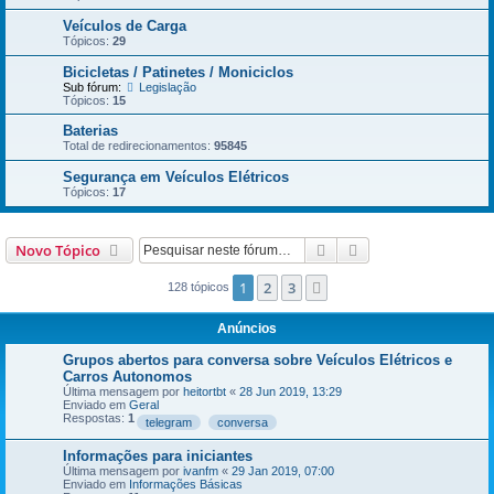
Veículos de Carga
Tópicos:
29
Bicicletas / Patinetes / Moniciclos
Sub fórum:
Legislação
Tópicos:
15
Baterias
Total de redirecionamentos:
95845
Segurança em Veículos Elétricos
Tópicos:
17
Pesquisar
Pesquisa avançada
Novo Tópico
1
2
3
Próximo
128 tópicos
Anúncios
Grupos abertos para conversa sobre Veículos Elétricos e
Carros Autonomos
Última mensagem por
heitortbt
«
28 Jun 2019, 13:29
Enviado em
Geral
Respostas:
1
telegram
conversa
Informações para iniciantes
Última mensagem por
ivanfm
«
29 Jan 2019, 07:00
Enviado em
Informações Básicas