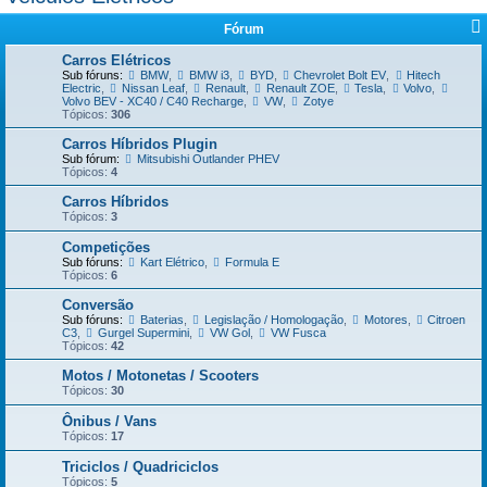
Fórum
Carros Elétricos
Sub fóruns:
BMW
,
BMW i3
,
BYD
,
Chevrolet Bolt EV
,
Hitech
Electric
,
Nissan Leaf
,
Renault
,
Renault ZOE
,
Tesla
,
Volvo
,
Volvo BEV - XC40 / C40 Recharge
,
VW
,
Zotye
Tópicos:
306
Carros Híbridos Plugin
Sub fórum:
Mitsubishi Outlander PHEV
Tópicos:
4
Carros Híbridos
Tópicos:
3
Competições
Sub fóruns:
Kart Elétrico
,
Formula E
Tópicos:
6
Conversão
Sub fóruns:
Baterias
,
Legislação / Homologação
,
Motores
,
Citroen
C3
,
Gurgel Supermini
,
VW Gol
,
VW Fusca
Tópicos:
42
Motos / Motonetas / Scooters
Tópicos:
30
Ônibus / Vans
Tópicos:
17
Triciclos / Quadriciclos
Tópicos:
5