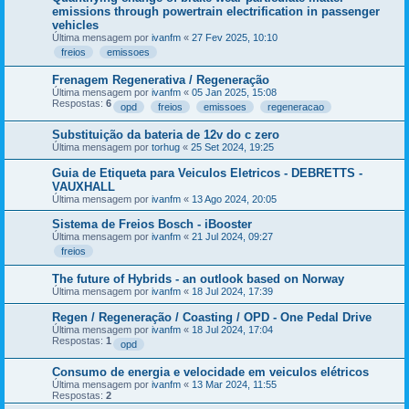
emissions through powertrain electrification in passenger
vehicles
Última mensagem por
ivanfm
«
27 Fev 2025, 10:10
freios
emissoes
Frenagem Regenerativa / Regeneração
Última mensagem por
ivanfm
«
05 Jan 2025, 15:08
Respostas:
6
opd
freios
emissoes
regeneracao
Substituição da bateria de 12v do c zero
Última mensagem por
torhug
«
25 Set 2024, 19:25
Guia de Etiqueta para Veiculos Eletricos - DEBRETTS -
VAUXHALL
Última mensagem por
ivanfm
«
13 Ago 2024, 20:05
Sistema de Freios Bosch - iBooster
Última mensagem por
ivanfm
«
21 Jul 2024, 09:27
freios
The future of Hybrids - an outlook based on Norway
Última mensagem por
ivanfm
«
18 Jul 2024, 17:39
Regen / Regeneração / Coasting / OPD - One Pedal Drive
Última mensagem por
ivanfm
«
18 Jul 2024, 17:04
Respostas:
1
opd
Consumo de energia e velocidade em veiculos elétricos
Última mensagem por
ivanfm
«
13 Mar 2024, 11:55
Respostas:
2