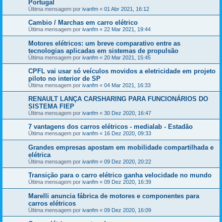
Portugal
Última mensagem por
ivanfm
«
01 Abr 2021, 16:12
Cambio / Marchas em carro elétrico
Última mensagem por
ivanfm
«
22 Mar 2021, 19:44
Motores elétricos: um breve comparativo entre as
tecnologias aplicadas em sistemas de propulsão
Última mensagem por
ivanfm
«
20 Mar 2021, 15:45
CPFL vai usar só veículos movidos a eletricidade em projeto
piloto no interior de SP
Última mensagem por
ivanfm
«
04 Mar 2021, 16:33
RENAULT LANÇA CARSHARING PARA FUNCIONÁRIOS DO
SISTEMA FIEP
Última mensagem por
ivanfm
«
30 Dez 2020, 16:47
7 vantagens dos carros elétricos - medialab - Estadão
Última mensagem por
ivanfm
«
16 Dez 2020, 09:33
Grandes empresas apostam em mobilidade compartilhada e
elétrica
Última mensagem por
ivanfm
«
09 Dez 2020, 20:22
Transição para o carro elétrico ganha velocidade no mundo
Última mensagem por
ivanfm
«
09 Dez 2020, 16:39
Marelli anuncia fábrica de motores e componentes para
carros elétricos
Última mensagem por
ivanfm
«
09 Dez 2020, 16:09