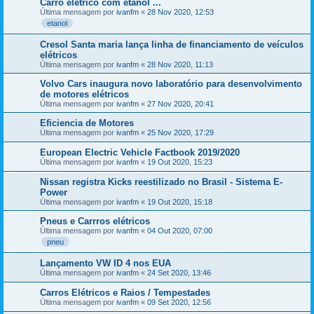
Carro elétrico com etanol ...
Última mensagem por
ivanfm
«
28 Nov 2020, 12:53
etanol
Cresol Santa maria lança linha de financiamento de veículos
elétricos
Última mensagem por
ivanfm
«
28 Nov 2020, 11:13
Volvo Cars inaugura novo laboratório para desenvolvimento
de motores elétricos
Última mensagem por
ivanfm
«
27 Nov 2020, 20:41
Eficiencia de Motores
Última mensagem por
ivanfm
«
25 Nov 2020, 17:29
European Electric Vehicle Factbook 2019/2020
Última mensagem por
ivanfm
«
19 Out 2020, 15:23
Nissan registra Kicks reestilizado no Brasil - Sistema E-
Power
Última mensagem por
ivanfm
«
19 Out 2020, 15:18
Pneus e Carrros elétricos
Última mensagem por
ivanfm
«
04 Out 2020, 07:00
pneu
Lançamento VW ID 4 nos EUA
Última mensagem por
ivanfm
«
24 Set 2020, 13:46
Carros Elétricos e Raios / Tempestades
Última mensagem por
ivanfm
«
09 Set 2020, 12:56