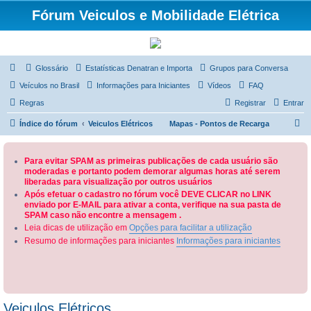
Fórum Veiculos e Mobilidade Elétrica
Glossário
Estatísticas Denatran e Importa
Grupos para Conversa
Veículos no Brasil
Informações para Iniciantes
Vídeos
FAQ
Regras
Registrar
Entrar
P
Índice do fórum
Veiculos Elétricos
Mapas - Pontos de Recarga
e
s
Para evitar SPAM as primeiras publicações de cada usuário são
moderadas e portanto podem demorar algumas horas até serem
q
liberadas para visualização por outros usuários
u
Após efetuar o cadastro no fórum você DEVE CLICAR no LINK
enviado por E-MAIL para ativar a conta, verifique na sua pasta de
i
SPAM caso não encontre a mensagem .
s
Leia dicas de utilização em
Opções para facilitar a utilização
a
Resumo de informações para iniciantes
Informações para iniciantes
r
Veiculos Elétricos