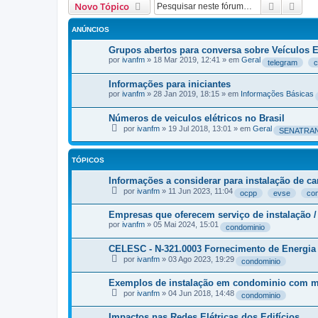
Pesquisa
Pesq
Novo Tópico
ANÚNCIOS
Grupos abertos para conversa sobre Veículos 
por
ivanfm
»
18 Mar 2019, 12:41
» em
Geral
telegram
c
Informações para iniciantes
por
ivanfm
»
28 Jan 2019, 18:15
» em
Informações Básicas
Números de veiculos elétricos no Brasil
por
ivanfm
»
19 Jul 2018, 13:01
» em
Geral
SENATRA
TÓPICOS
Informações a considerar para instalação de 
por
ivanfm
»
11 Jun 2023, 11:04
ocpp
evse
co
Empresas que oferecem serviço de instalação 
por
ivanfm
»
05 Mai 2024, 15:01
condominio
CELESC - N-321.0003 Fornecimento de Energia E
por
ivanfm
»
03 Ago 2023, 19:29
condominio
Exemplos de instalação em condominio com me
por
ivanfm
»
04 Jun 2018, 14:48
condominio
Impactos nas Redes Elétricas dos Edifícios