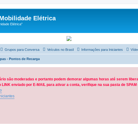
Mobilidade Elétrica
dade Elétrica"
Grupos para Conversa
Veículos no Brasil
Informações para Iniciantes
Víde
pas - Pontos de Recarga
ário são moderadas e portanto podem demorar algumas horas até serem libera
LINK enviado por E-MAIL para ativar a conta, verifique na sua pasta de SPA
ão
niciantes