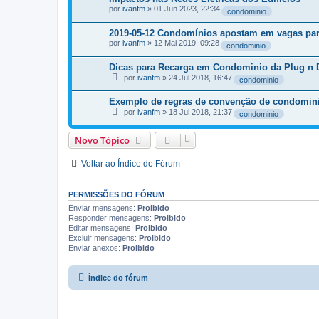
por
ivanfm
»
01 Jun 2023, 22:34
condominio
2019-05-12 Condomínios apostam em vagas para 
por
ivanfm
»
12 Mai 2019, 09:28
condominio
Dicas para Recarga em Condominio da Plug n D
por
ivanfm
»
24 Jul 2018, 16:47
condominio
Exemplo de regras de convenção de condominio
por
ivanfm
»
18 Jul 2018, 21:37
condominio
Novo Tópico
Voltar ao Índice do Fórum
PERMISSÕES DO FÓRUM
Enviar mensagens:
Proibido
Responder mensagens:
Proibido
Editar mensagens:
Proibido
Excluir mensagens:
Proibido
Enviar anexos:
Proibido
Índice do fórum