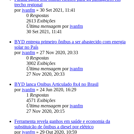
trecho regional
por
ivanfm
»
30 Set 2021, 11:41
0
Respostas
2613
Exibições
Última mensagem
por
ivanfm
30 Set 2021, 11:41
BYD entrega primeiro ônibus a ser abastecido com energia
solar no País
por
ivanfm
»
27 Nov 2020, 20:33
0
Respostas
3002
Exibições
Última mensagem
por
ivanfm
27 Nov 2020, 20:33
BYD lança Onibus Articulado 8x4 no Brasil
por
ivanfm
»
24 Jun 2020, 16:29
1
Respostas
4571
Exibições
Última mensagem
por
ivanfm
27 Nov 2020, 20:15
Ferramenta revela ganhos em saúde e economia da
substituição de ônibus a diesel por elétrico
por
ivanfm
»
29 Out 2020, 10:59