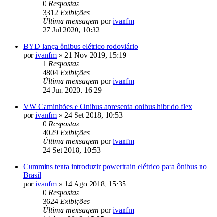
0
Respostas
3312
Exibições
Última mensagem
por
ivanfm
27 Jul 2020, 10:32
BYD lança ônibus elétrico rodoviário
por
ivanfm
»
21 Nov 2019, 15:19
1
Respostas
4804
Exibições
Última mensagem
por
ivanfm
24 Jun 2020, 16:29
VW Caminhões e Onibus apresenta onibus hibrido flex
por
ivanfm
»
24 Set 2018, 10:53
0
Respostas
4029
Exibições
Última mensagem
por
ivanfm
24 Set 2018, 10:53
Cummins tenta introduzir powertrain elétrico para ônibus no
Brasil
por
ivanfm
»
14 Ago 2018, 15:35
0
Respostas
3624
Exibições
Última mensagem
por
ivanfm