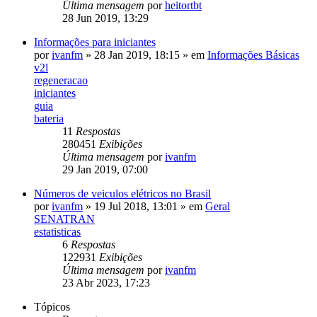
Última mensagem
por
heitortbt
28 Jun 2019, 13:29
Informações para iniciantes
por
ivanfm
»
28 Jan 2019, 18:15
» em
Informações Básicas
v2l
regeneracao
iniciantes
guia
bateria
11
Respostas
280451
Exibições
Última mensagem
por
ivanfm
29 Jan 2019, 07:00
Números de veiculos elétricos no Brasil
por
ivanfm
»
19 Jul 2018, 13:01
» em
Geral
SENATRAN
estatisticas
6
Respostas
122931
Exibições
Última mensagem
por
ivanfm
23 Abr 2023, 17:23
Tópicos