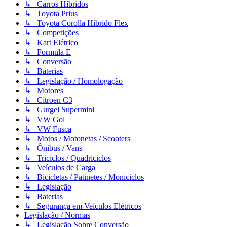
↳ Carros Híbridos
↳ Toyota Prius
↳ Toyota Corolla Hibrido Flex
↳ Competições
↳ Kart Elétrico
↳ Formula E
↳ Conversão
↳ Baterias
↳ Legislação / Homologação
↳ Motores
↳ Citroen C3
↳ Gurgel Supermini
↳ VW Gol
↳ VW Fusca
↳ Motos / Motonetas / Scooters
↳ Ônibus / Vans
↳ Triciclos / Quadriciclos
↳ Veículos de Carga
↳ Bicicletas / Patinetes / Moniciclos
↳ Legislação
↳ Baterias
↳ Segurança em Veículos Elétricos
Legislação / Normas
↳ Legislação Sobre Conversão