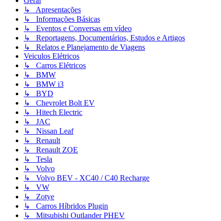
Geral
↳ Apresentações
↳ Informações Básicas
↳ Eventos e Conversas em vídeo
↳ Reportagens, Documentários, Estudos e Artigos
↳ Relatos e Planejamento de Viagens
Veiculos Elétricos
↳ Carros Elétricos
↳ BMW
↳ BMW i3
↳ BYD
↳ Chevrolet Bolt EV
↳ Hitech Electric
↳ JAC
↳ Nissan Leaf
↳ Renault
↳ Renault ZOE
↳ Tesla
↳ Volvo
↳ Volvo BEV - XC40 / C40 Recharge
↳ VW
↳ Zotye
↳ Carros Híbridos Plugin
↳ Mitsubishi Outlander PHEV