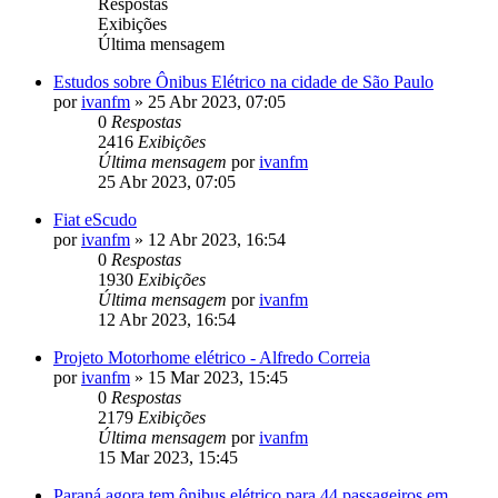
Respostas
Exibições
Última mensagem
Estudos sobre Ônibus Elétrico na cidade de São Paulo
por
ivanfm
»
25 Abr 2023, 07:05
0
Respostas
2416
Exibições
Última mensagem
por
ivanfm
25 Abr 2023, 07:05
Fiat eScudo
por
ivanfm
»
12 Abr 2023, 16:54
0
Respostas
1930
Exibições
Última mensagem
por
ivanfm
12 Abr 2023, 16:54
Projeto Motorhome elétrico - Alfredo Correia
por
ivanfm
»
15 Mar 2023, 15:45
0
Respostas
2179
Exibições
Última mensagem
por
ivanfm
15 Mar 2023, 15:45
Paraná agora tem ônibus elétrico para 44 passageiros em