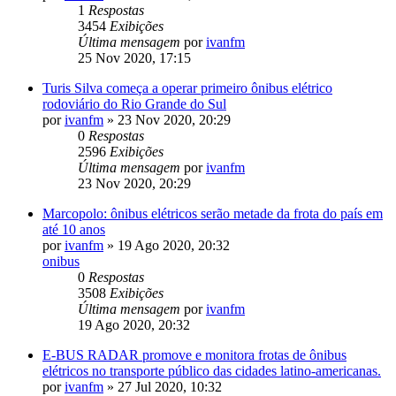
1
Respostas
3454
Exibições
Última mensagem
por
ivanfm
25 Nov 2020, 17:15
Turis Silva começa a operar primeiro ônibus elétrico
rodoviário do Rio Grande do Sul
por
ivanfm
»
23 Nov 2020, 20:29
0
Respostas
2596
Exibições
Última mensagem
por
ivanfm
23 Nov 2020, 20:29
Marcopolo: ônibus elétricos serão metade da frota do país em
até 10 anos
por
ivanfm
»
19 Ago 2020, 20:32
onibus
0
Respostas
3508
Exibições
Última mensagem
por
ivanfm
19 Ago 2020, 20:32
E-BUS RADAR promove e monitora frotas de ônibus
elétricos no transporte público das cidades latino-americanas.
por
ivanfm
»
27 Jul 2020, 10:32