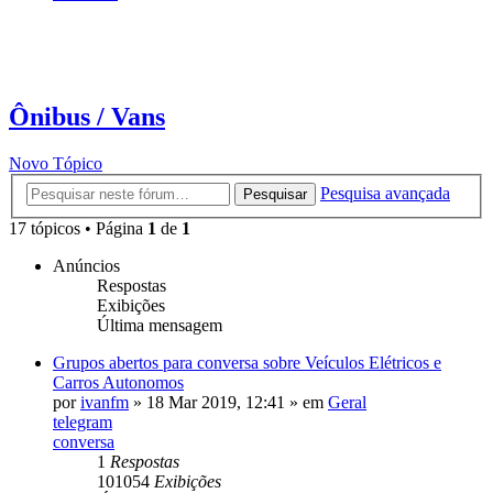
Ônibus / Vans
Novo Tópico
Pesquisa avançada
Pesquisar
17 tópicos • Página
1
de
1
Anúncios
Respostas
Exibições
Última mensagem
Grupos abertos para conversa sobre Veículos Elétricos e
Carros Autonomos
por
ivanfm
»
18 Mar 2019, 12:41
» em
Geral
telegram
conversa
1
Respostas
101054
Exibições