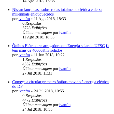
14 Ago 2018, 15:35
Nissan lança casa sobre rodas totalmente elétrica e deixa
millennials enlouquecidos
por
ivanfm
»
11 Ago 2018, 18:33
0
Respostas
3728
Exibições
Última mensagem
por
ivanfm
11 Ago 2018, 18:33
Ônibus Elétrico recarregador com Energia solar da UFSC já
tem mais de 40000Km rodados
por
ivanfm
»
11 Jun 2018, 10:22
1
Respostas
4552
Exibições
Última mensagem
por
ivanfm
27 Jul 2018, 11:31
Começa a circular primeiro ônibus movido à energia elétrica
do DF
por
ivanfm
»
24 Jul 2018, 10:55
0
Respostas
4472
Exibições
Última mensagem
por
ivanfm
24 Jul 2018, 10:55