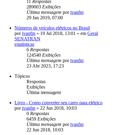
11
Respostas
289003
Exibições
Última mensagem
por
ivanfm
29 Jan 2019, 07:00
Números de veiculos elétricos no Brasil
por
ivanfm
»
19 Jul 2018, 13:01
» em
Geral
SENATRAN
estatisticas
6
Respostas
124540
Exibições
Última mensagem
por
ivanfm
23 Abr 2023, 17:23
Tópicos
Respostas
Exibições
Última mensagem
Livro - Como converter seu carro para elétrico
por
ivanfm
»
22 Jun 2018, 10:03
0
Respostas
6459
Exibições
Última mensagem
por
ivanfm
22 Jun 2018, 10:03