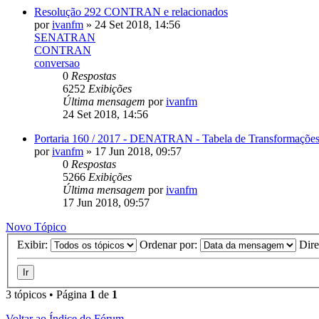
Resolução 292 CONTRAN e relacionados
por
ivanfm
»
24 Set 2018, 14:56
SENATRAN
CONTRAN
conversao
0
Respostas
6252
Exibições
Última mensagem
por
ivanfm
24 Set 2018, 14:56
Portaria 160 / 2017 - DENATRAN - Tabela de Transformações
por
ivanfm
»
17 Jun 2018, 09:57
0
Respostas
5266
Exibições
Última mensagem
por
ivanfm
17 Jun 2018, 09:57
Novo Tópico
Exibir:
Ordenar por:
Dir
3 tópicos • Página
1
de
1
Voltar ao Índice do Fórum