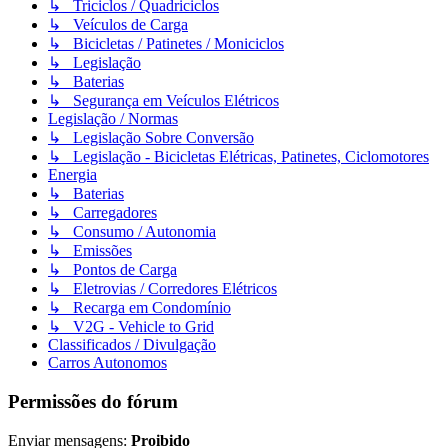
↳ Triciclos / Quadriciclos
↳ Veículos de Carga
↳ Bicicletas / Patinetes / Moniciclos
↳ Legislação
↳ Baterias
↳ Segurança em Veículos Elétricos
Legislação / Normas
↳ Legislação Sobre Conversão
↳ Legislação - Bicicletas Elétricas, Patinetes, Ciclomotores
Energia
↳ Baterias
↳ Carregadores
↳ Consumo / Autonomia
↳ Emissões
↳ Pontos de Carga
↳ Eletrovias / Corredores Elétricos
↳ Recarga em Condomínio
↳ V2G - Vehicle to Grid
Classificados / Divulgação
Carros Autonomos
Permissões do fórum
Enviar mensagens:
Proibido