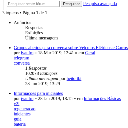
Pesquisa avançada
Pesquisar
3 tópicos • Página
1
de
1
Anúncios
Respostas
Exibições
Última mensagem
Grupos abertos para conversa sobre Veículos Elétricos e Carr
por
ivanfm
»
18 Mar 2019, 12:41
» em
Geral
telegram
conversa
1
Respostas
102078
Exibições
Última mensagem
por
heitortbt
28 Jun 2019, 13:29
Informações para iniciantes
por
ivanfm
»
28 Jan 2019, 18:15
» em
Informações Básicas
v2l
regeneracao
iniciantes
guia
bateria