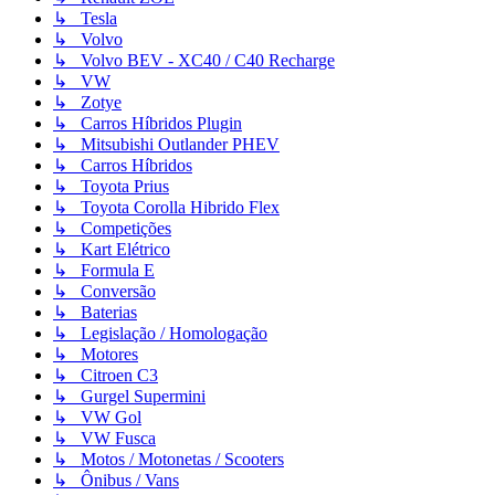
↳ Tesla
↳ Volvo
↳ Volvo BEV - XC40 / C40 Recharge
↳ VW
↳ Zotye
↳ Carros Híbridos Plugin
↳ Mitsubishi Outlander PHEV
↳ Carros Híbridos
↳ Toyota Prius
↳ Toyota Corolla Hibrido Flex
↳ Competições
↳ Kart Elétrico
↳ Formula E
↳ Conversão
↳ Baterias
↳ Legislação / Homologação
↳ Motores
↳ Citroen C3
↳ Gurgel Supermini
↳ VW Gol
↳ VW Fusca
↳ Motos / Motonetas / Scooters
↳ Ônibus / Vans