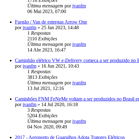
1718
Exibições
Última mensagem
por
ivanfm
06 Mai 2023, 07:00
Furgão / Van de entregas Arrow One
por
ivanfm
»
25 Jan 2023, 14:48
1
Respostas
2110
Exibições
Última mensagem
por
ivanfm
14 Abr 2023, 16:47
Caminhão elétrico VW e-Delivery começa a ser produzido no B
por
ivanfm
»
16 Jun 2021, 10:43
1
Respostas
3813
Exibições
Última mensagem
por
ivanfm
13 Jul 2021, 12:16
Caminhões FNM FeNeMe voltam a ser produzidos no Brasil em 
por
ivanfm
»
14 Jul 2020, 16:18
3
Respostas
5204
Exibições
Última mensagem
por
ivanfm
04 Nov 2020, 09:49
2017 - Aeroporto de Guarulhos Adota Tratores Elétricos