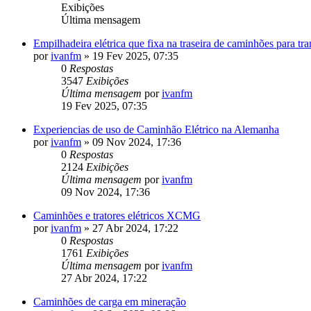
Exibições
Última mensagem
Empilhadeira elétrica que fixa na traseira de caminhões para t
por
ivanfm
»
19 Fev 2025, 07:35
0
Respostas
3547
Exibições
Última mensagem
por
ivanfm
19 Fev 2025, 07:35
Experiencias de uso de Caminhão Elétrico na Alemanha
por
ivanfm
»
09 Nov 2024, 17:36
0
Respostas
2124
Exibições
Última mensagem
por
ivanfm
09 Nov 2024, 17:36
Caminhões e tratores elétricos XCMG
por
ivanfm
»
27 Abr 2024, 17:22
0
Respostas
1761
Exibições
Última mensagem
por
ivanfm
27 Abr 2024, 17:22
Caminhões de carga em mineração