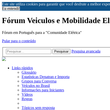
Este site utiliza cookies para garantir que você desfrute a melhor exp
Eu entendi!
Fórum Veiculos e Mobilidade El
Fórum em Português para a "Comunidade Elétrica"
Pular para o conteúdo
Pesquisa avançada
Pesquisar
Links rápidos
Glossário
Estatísticas Denatran e Importa
Grupos para Conversa
Veículos no Brasil
Informações para Iniciantes
Vídeos
Regras
Tópicos sem resposta