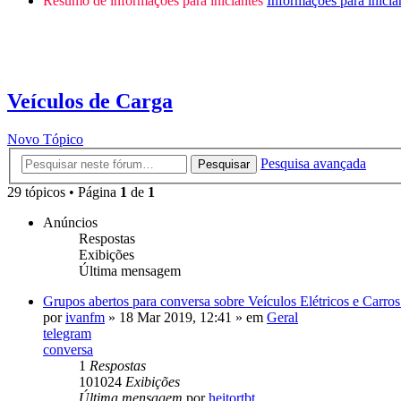
Resumo de informações para iniciantes
Informações para inicia
Veículos de Carga
Novo Tópico
Pesquisa avançada
Pesquisar
29 tópicos • Página
1
de
1
Anúncios
Respostas
Exibições
Última mensagem
Grupos abertos para conversa sobre Veículos Elétricos e Carr
por
ivanfm
»
18 Mar 2019, 12:41
» em
Geral
telegram
conversa
1
Respostas
101024
Exibições
Última mensagem
por
heitortbt