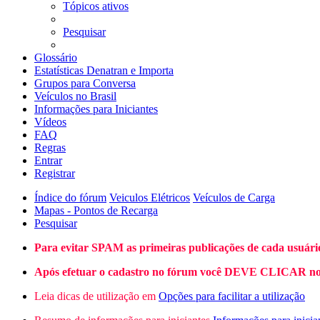
Tópicos ativos
Pesquisar
Glossário
Estatísticas Denatran e Importa
Grupos para Conversa
Veículos no Brasil
Informações para Iniciantes
Vídeos
FAQ
Regras
Entrar
Registrar
Índice do fórum
Veiculos Elétricos
Veículos de Carga
Mapas - Pontos de Recarga
Pesquisar
Para evitar SPAM as primeiras publicações de cada usuári
Após efetuar o cadastro no fórum você DEVE CLICAR no L
Leia dicas de utilização em
Opções para facilitar a utilização