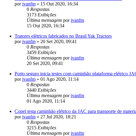
por
ivanfm
»
15 Out 2020, 16:34
0
Respostas
3173
Exibições
Última mensagem
por
ivanfm
15 Out 2020, 16:34
Tratores elétricos fabricados no Brasil Yak Tractors
por
ivanfm
»
20 Set 2020, 09:41
0
Respostas
3459
Exibições
Última mensagem
por
ivanfm
20 Set 2020, 09:41
Porto seguro inicia testes com caminhão plataforma elétrico JA
por
ivanfm
»
01 Ago 2020, 11:14
0
Respostas
3440
Exibições
Última mensagem
por
ivanfm
01 Ago 2020, 11:14
Copel testa caminhão elétrico da JAC para transporte de materi
por
ivanfm
»
27 Jul 2020, 18:21
0
Respostas
3215
Exibições
Última mensagem
por
ivanfm