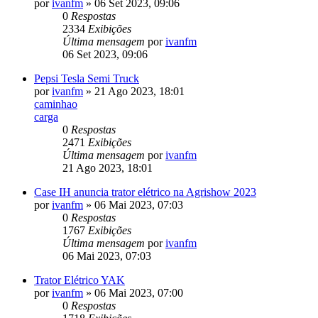
por
ivanfm
»
06 Set 2023, 09:06
0
Respostas
2334
Exibições
Última mensagem
por
ivanfm
06 Set 2023, 09:06
Pepsi Tesla Semi Truck
por
ivanfm
»
21 Ago 2023, 18:01
caminhao
carga
0
Respostas
2471
Exibições
Última mensagem
por
ivanfm
21 Ago 2023, 18:01
Case IH anuncia trator elétrico na Agrishow 2023
por
ivanfm
»
06 Mai 2023, 07:03
0
Respostas
1767
Exibições
Última mensagem
por
ivanfm
06 Mai 2023, 07:03
Trator Elétrico YAK
por
ivanfm
»
06 Mai 2023, 07:00
0
Respostas