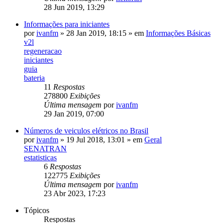
28 Jun 2019, 13:29
Informações para iniciantes
por
ivanfm
»
28 Jan 2019, 18:15
» em
Informações Básicas
v2l
regeneracao
iniciantes
guia
bateria
11
Respostas
278800
Exibições
Última mensagem
por
ivanfm
29 Jan 2019, 07:00
Números de veiculos elétricos no Brasil
por
ivanfm
»
19 Jul 2018, 13:01
» em
Geral
SENATRAN
estatisticas
6
Respostas
122775
Exibições
Última mensagem
por
ivanfm
23 Abr 2023, 17:23
Tópicos
Respostas