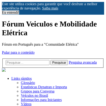
Este site utiliza cookies para garantir que você desfrute a melhor
experiência de navegação.
Saiba mais
Eu entendi!
Fórum Veiculos e Mobilidade
Elétrica
Fórum em Português para a "Comunidade Elétrica"
Pular para o conteúdo
Pesquisa avançada
Pesquisar
Links rápidos
Glossário
Estatísticas Denatran e Importa
Grupos para Conversa
Veículos no Brasil
Informações para Iniciantes
Vídeos