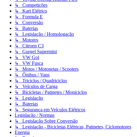
↳ Competições
↳ Kart Elétrico
↳ Formula E
↳ Conversão
↳ Baterias
↳ Legislação / Homologação
↳ Motores
↳ Citroen C3
↳ Gurgel Supermini
↳ VW Gol
↳ VW Fusca
↳ Motos / Motonetas / Scooters
↳ Ônibus / Vans
↳ Triciclos / Quadriciclos
↳ Veículos de Carga
↳ Bicicletas / Patinetes / Moniciclos
↳ Legislação
↳ Baterias
↳ Segurança em Veículos Elétricos
Legislação / Normas
↳ Legislação Sobre Conversão
↳ Legislação - Bicicletas Elétricas, Patinetes, Ciclomotores
Energia