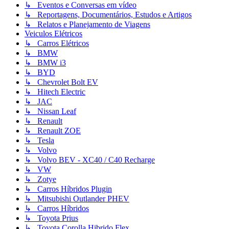
↳ Eventos e Conversas em vídeo
↳ Reportagens, Documentários, Estudos e Artigos
↳ Relatos e Planejamento de Viagens
Veiculos Elétricos
↳ Carros Elétricos
↳ BMW
↳ BMW i3
↳ BYD
↳ Chevrolet Bolt EV
↳ Hitech Electric
↳ JAC
↳ Nissan Leaf
↳ Renault
↳ Renault ZOE
↳ Tesla
↳ Volvo
↳ Volvo BEV - XC40 / C40 Recharge
↳ VW
↳ Zotye
↳ Carros Híbridos Plugin
↳ Mitsubishi Outlander PHEV
↳ Carros Híbridos
↳ Toyota Prius
↳ Toyota Corolla Hibrido Flex