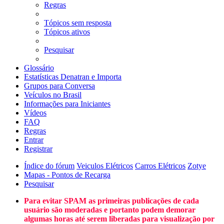
Regras
Tópicos sem resposta
Tópicos ativos
Pesquisar
Glossário
Estatísticas Denatran e Importa
Grupos para Conversa
Veículos no Brasil
Informações para Iniciantes
Vídeos
FAQ
Regras
Entrar
Registrar
Índice do fórum
Veiculos Elétricos
Carros Elétricos
Zotye
Mapas - Pontos de Recarga
Pesquisar
Para evitar SPAM as primeiras publicações de cada
usuário são moderadas e portanto podem demorar
algumas horas até serem liberadas para visualização por