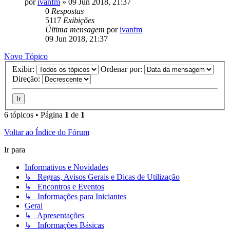
por
ivanfm
»
09 Jun 2018, 21:37
0
Respostas
5117
Exibições
Última mensagem
por
ivanfm
09 Jun 2018, 21:37
Novo Tópico
Exibir:
Ordenar por:
Direção:
6 tópicos • Página
1
de
1
Voltar ao Índice do Fórum
Ir para
Informativos e Novidades
↳ Regras, Avisos Gerais e Dicas de Utilização
↳ Encontros e Eventos
↳ Informações para Iniciantes
Geral
↳ Apresentações
↳ Informações Básicas