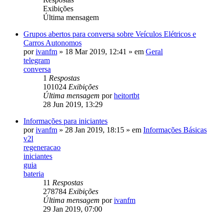
Exibições
Última mensagem
Grupos abertos para conversa sobre Veículos Elétricos e
Carros Autonomos
por
ivanfm
»
18 Mar 2019, 12:41
» em
Geral
telegram
conversa
1
Respostas
101024
Exibições
Última mensagem
por
heitortbt
28 Jun 2019, 13:29
Informações para iniciantes
por
ivanfm
»
28 Jan 2019, 18:15
» em
Informações Básicas
v2l
regeneracao
iniciantes
guia
bateria
11
Respostas
278784
Exibições
Última mensagem
por
ivanfm
29 Jan 2019, 07:00