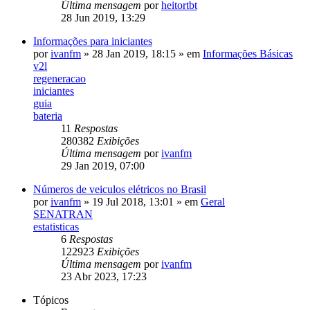
Última mensagem
por
heitortbt
28 Jun 2019, 13:29
Informações para iniciantes
por
ivanfm
»
28 Jan 2019, 18:15
» em
Informações Básicas
v2l
regeneracao
iniciantes
guia
bateria
11
Respostas
280382
Exibições
Última mensagem
por
ivanfm
29 Jan 2019, 07:00
Números de veiculos elétricos no Brasil
por
ivanfm
»
19 Jul 2018, 13:01
» em
Geral
SENATRAN
estatisticas
6
Respostas
122923
Exibições
Última mensagem
por
ivanfm
23 Abr 2023, 17:23
Tópicos