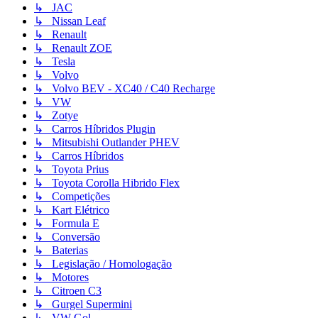
↳ JAC
↳ Nissan Leaf
↳ Renault
↳ Renault ZOE
↳ Tesla
↳ Volvo
↳ Volvo BEV - XC40 / C40 Recharge
↳ VW
↳ Zotye
↳ Carros Híbridos Plugin
↳ Mitsubishi Outlander PHEV
↳ Carros Híbridos
↳ Toyota Prius
↳ Toyota Corolla Hibrido Flex
↳ Competições
↳ Kart Elétrico
↳ Formula E
↳ Conversão
↳ Baterias
↳ Legislação / Homologação
↳ Motores
↳ Citroen C3
↳ Gurgel Supermini
↳ VW Gol