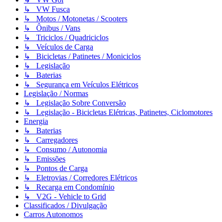
↳ VW Fusca
↳ Motos / Motonetas / Scooters
↳ Ônibus / Vans
↳ Triciclos / Quadriciclos
↳ Veículos de Carga
↳ Bicicletas / Patinetes / Moniciclos
↳ Legislação
↳ Baterias
↳ Segurança em Veículos Elétricos
Legislação / Normas
↳ Legislação Sobre Conversão
↳ Legislação - Bicicletas Elétricas, Patinetes, Ciclomotores
Energia
↳ Baterias
↳ Carregadores
↳ Consumo / Autonomia
↳ Emissões
↳ Pontos de Carga
↳ Eletrovias / Corredores Elétricos
↳ Recarga em Condomínio
↳ V2G - Vehicle to Grid
Classificados / Divulgação
Carros Autonomos