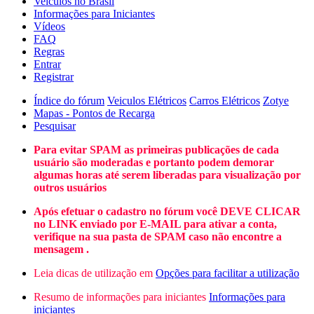
Veículos no Brasil
Informações para Iniciantes
Vídeos
FAQ
Regras
Entrar
Registrar
Índice do fórum
Veiculos Elétricos
Carros Elétricos
Zotye
Mapas - Pontos de Recarga
Pesquisar
Para evitar SPAM as primeiras publicações de cada
usuário são moderadas e portanto podem demorar
algumas horas até serem liberadas para visualização por
outros usuários
Após efetuar o cadastro no fórum você DEVE CLICAR
no LINK enviado por E-MAIL para ativar a conta,
verifique na sua pasta de SPAM caso não encontre a
mensagem .
Leia dicas de utilização em
Opções para facilitar a utilização
Resumo de informações para iniciantes
Informações para
iniciantes