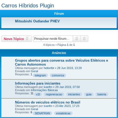
Carros Híbridos Plugin
Fórum
Mitsubishi Outlander PHEV
Pesquisar
Pesquisa avançada
Novo Tópico
4 tópicos • Página
1
de
1
Anúncios
Grupos abertos para conversa sobre Veículos Elétricos e
Carros Autonomos
Última mensagem por
heitortbt
«
28 Jun 2019, 13:29
Enviado em
Geral
Respostas:
1
telegram
conversa
Informações para iniciantes
Última mensagem por
ivanfm
«
29 Jan 2019, 07:00
Enviado em
Informações Básicas
Respostas:
11
v2l
regeneracao
iniciantes
guia
bateria
Números de veiculos elétricos no Brasil
Última mensagem por
ivanfm
«
23 Abr 2023, 17:23
Enviado em
Geral
Respostas:
6
SENATRAN
estatisticas