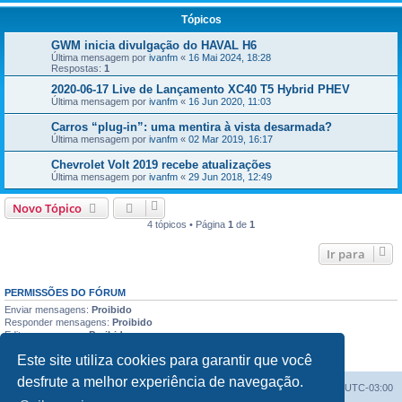
Tópicos
GWM inicia divulgação do HAVAL H6
Última mensagem por
ivanfm
«
16 Mai 2024, 18:28
Respostas:
1
2020-06-17 Live de Lançamento XC40 T5 Hybrid PHEV
Última mensagem por
ivanfm
«
16 Jun 2020, 11:03
Carros “plug-in”: uma mentira à vista desarmada?
Última mensagem por
ivanfm
«
02 Mar 2019, 16:17
Chevrolet Volt 2019 recebe atualizações
Última mensagem por
ivanfm
«
29 Jun 2018, 12:49
Novo Tópico
4 tópicos • Página
1
de
1
Ir para
PERMISSÕES DO FÓRUM
Enviar mensagens:
Proibido
Responder mensagens:
Proibido
Editar mensagens:
Proibido
Excluir mensagens:
Proibido
Este site utiliza cookies para garantir que você
Enviar anexos:
Proibido
desfrute a melhor experiência de navegação.
Índice do fórum
Excluir cookies
Todos os horários são
UTC-03:00