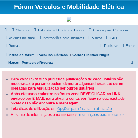
Fórum Veiculos e Mobilidade Elétrica
Glossário
Estatísticas Denatran e Importa
Grupos para Conversa
Veículos no Brasil
Informações para Iniciantes
Vídeos
FAQ
Regras
Registrar
Entrar
Índice do fórum
Veiculos Elétricos
Carros Híbridos Plugin
P
Mapas - Pontos de Recarga
e
s
Para evitar SPAM as primeiras publicações de cada usuário são
moderadas e portanto podem demorar algumas horas até serem
q
liberadas para visualização por outros usuários
u
Após efetuar o cadastro no fórum você DEVE CLICAR no LINK
enviado por E-MAIL para ativar a conta, verifique na sua pasta de
i
SPAM caso não encontre a mensagem .
s
Leia dicas de utilização em
Opções para facilitar a utilização
a
Resumo de informações para iniciantes
Informações para iniciantes
r