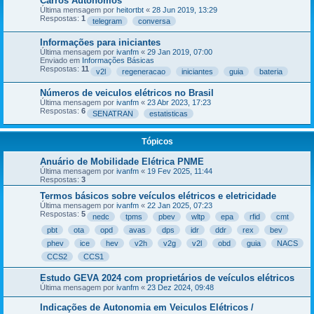
Carros Autonomos
Última mensagem por
heitortbt
«
28 Jun 2019, 13:29
Respostas:
1
telegram
conversa
Informações para iniciantes
Última mensagem por
ivanfm
«
29 Jan 2019, 07:00
Enviado em
Informações Básicas
Respostas:
11
v2l
regeneracao
iniciantes
guia
bateria
Números de veiculos elétricos no Brasil
Última mensagem por
ivanfm
«
23 Abr 2023, 17:23
Respostas:
6
SENATRAN
estatisticas
Tópicos
Anuário de Mobilidade Elétrica PNME
Última mensagem por
ivanfm
«
19 Fev 2025, 11:44
Respostas:
3
Termos básicos sobre veículos elétricos e eletricidade
Última mensagem por
ivanfm
«
22 Jan 2025, 07:23
Respostas:
5
nedc
tpms
pbev
wltp
epa
rfid
cmt
pbt
ota
opd
avas
dps
idr
ddr
rex
bev
phev
ice
hev
v2h
v2g
v2l
obd
guia
NACS
CCS2
CCS1
Estudo GEVA 2024 com proprietários de veículos elétricos
Última mensagem por
ivanfm
«
23 Dez 2024, 09:48
Indicações de Autonomia em Veiculos Elétricos /