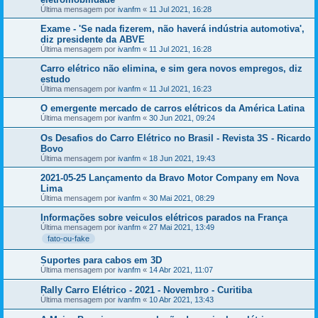
Última mensagem por
ivanfm
«
11 Jul 2021, 16:28
Exame - 'Se nada fizerem, não haverá indústria automotiva',
diz presidente da ABVE
Última mensagem por
ivanfm
«
11 Jul 2021, 16:28
Carro elétrico não elimina, e sim gera novos empregos, diz
estudo
Última mensagem por
ivanfm
«
11 Jul 2021, 16:23
O emergente mercado de carros elétricos da América Latina
Última mensagem por
ivanfm
«
30 Jun 2021, 09:24
Os Desafios do Carro Elétrico no Brasil - Revista 3S - Ricardo
Bovo
Última mensagem por
ivanfm
«
18 Jun 2021, 19:43
2021-05-25 Lançamento da Bravo Motor Company em Nova
Lima
Última mensagem por
ivanfm
«
30 Mai 2021, 08:29
Informações sobre veiculos elétricos parados na França
Última mensagem por
ivanfm
«
27 Mai 2021, 13:49
fato-ou-fake
Suportes para cabos em 3D
Última mensagem por
ivanfm
«
14 Abr 2021, 11:07
Rally Carro Elétrico - 2021 - Novembro - Curitiba
Última mensagem por
ivanfm
«
10 Abr 2021, 13:43