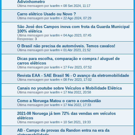
Adivinhometro
Última mensagem por
ivanfm
«
08 Set 2024, 11:17
Carro elétrico Usado ou Novo ?
Última mensagem por
ivanfm
«
22 Ago 2024, 07:29
São José dos Campos inova com frota da Guarda Municipal
100% elétrica
Última mensagem por
ivanfm
«
04 Ago 2023, 07:45
Respostas:
3
O Brasil não precisa de automóveis. Temos cavalos!
Última mensagem por
ivanfm
«
01 Abr 2023, 21:52
Dicas para escolha, comparação e compra / aluguel de
carros elétricos
Última mensagem por
ivanfm
«
17 Fev 2023, 07:52
Revista EAA - SAE Brasil 96 - O avanço da eletromobilidade
Última mensagem por
ivanfm
«
08 Fev 2023, 17:02
Canais no youtube sobre Veículos e Mobilidade Elétrica
Última mensagem por
ivanfm
«
17 Mai 2022, 20:58
Como a Noruega Matou o carro a combustão
Última mensagem por
ivanfm
«
17 Mai 2022, 17:33
2021-08 Noruega já tem 72% das vendas em veículos
elétricos
Última mensagem por
ivanfm
«
10 Set 2021, 19:33
AB - Campo de provas da Randon entra na era da
eletromobilidade