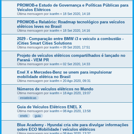
PROMOB-e Estudo de Governança e Políticas Públicas para
Veículos Elétricos
Última mensagem por
ivanfm
«
18 Set 2020, 14:18
PROMOB-e Relatório: Roadmap tecnológico para veículos
elétricos leves no Brasil
Última mensagem por
ivanfm
«
18 Set 2020, 14:16
2029 - Comparação entre BMW i3 e veiculo a combustão -
iCities Smart Cities Solutions
Última mensagem por
ivanfm
«
09 Set 2020, 17:51
Projeto de veículos elétricos compartilhados é lançado no
Paraná - VEM PR
Última mensagem por
ivanfm
«
02 Set 2020, 14:33
Enel X e Mercedes-Benz se unem para impulsionar
mobilidade elétrica no Brasil
Última mensagem por
ivanfm
«
20 Ago 2020, 09:31
Números de veículos elétricos no Mundo
Última mensagem por
ivanfm
«
18 Ago 2020, 19:07
estatisticas
Guia de Veículos Elétricos ENEL X
Última mensagem por
ivanfm
«
08 Ago 2020, 13:58
enelx
guia
Blue Academy - Hyundai cria site para divulgar informações
sobre ECO Mobilidade / veículos elétricos
Última mensagem por
ivanfm
«
08 Ago 2020, 13:37