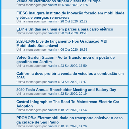
Venda de eletrificados supera diesel na Europa
Última mensagem por
ivanfm
«
06 Nov 2020, 20:25
FIESC inaugura Instituto de Inovação focado em mobilidade
elétrica e energias renováveis
Última mensagem por
ivanfm
«
28 Out 2020, 22:29
EDP e Unidas se unem em parceria para carro elétrico
Última mensagem por
ivanfm
«
20 Out 2020, 19:28
2020-10-06 Live de lançamento Pós Graduação MBI
Mobilidade Sustentavel
Última mensagem por
ivanfm
«
06 Out 2020, 19:58
Volvo Garden Station - Volto Transformou um posto de
gasolina em Jardim
Última mensagem por
ivanfm
«
23 Set 2020, 17:50
California deve proibir a venda de veículos a combustão em
2035
Última mensagem por
ivanfm
«
23 Set 2020, 17:47
2020 Tesla Annual Shareholder Meeting and Battery Day
Última mensagem por
ivanfm
«
22 Set 2020, 20:19
Castrol Infographic: The Road To Mainstream Electric Car
Adoption
Última mensagem por
ivanfm
«
18 Set 2020, 14:54
PROMOB-e Eletromobilidade no transporte coletivo: o caso
da cidade de São Paulo
Última mensagem por
ivanfm
«
18 Set 2020, 14:26