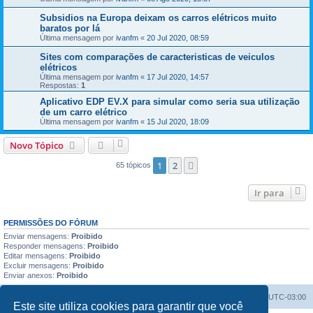
Subsidios na Europa deixam os carros elétricos muito
baratos por lá
Última mensagem por
ivanfm
«
20 Jul 2020, 08:59
Sites com comparações de caracteristicas de veiculos
elétricos
Última mensagem por
ivanfm
«
17 Jul 2020, 14:57
Respostas:
1
Aplicativo EDP EV.X para simular como seria sua utilização
de um carro elétrico
Última mensagem por
ivanfm
«
15 Jul 2020, 18:09
Novo Tópico
1
2
Próximo
65 tópicos
Ir para
PERMISSÕES DO FÓRUM
Enviar mensagens:
Proibido
Responder mensagens:
Proibido
Editar mensagens:
Proibido
Excluir mensagens:
Proibido
Enviar anexos:
Proibido
Índice do fórum
Excluir cookies
Todos os horários são
UTC-03:00
Este site utiliza cookies para garantir que você