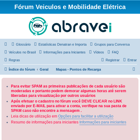
Fórum Veiculos e Mobilidade Elétrica
Glossário
Estatísticas Denatran e Importa
Grupos para Conversa
Veículos no Brasil
Informações para Iniciantes
Vídeos
FAQ
Regras
Registrar
Entrar
P
Índice do fórum
Geral
Mapas - Pontos de Recarga
e
s
Para evitar SPAM as primeiras publicações de cada usuário são
moderadas e portanto podem demorar algumas horas até serem
q
liberadas para visualização por outros usuários
u
Após efetuar o cadastro no fórum você DEVE CLICAR no LINK
enviado por E-MAIL para ativar a conta, verifique na sua pasta de
i
SPAM caso não encontre a mensagem .
s
Leia dicas de utilização em
Opções para facilitar a utilização
a
Resumo de informações para iniciantes
Informações para iniciantes
r