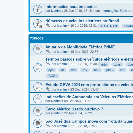
Informações para iniciantes
por
ivanfm
»
28 Jan 2019, 18:15
» em
Informações Básicas
Números de veiculos elétricos no Brasil
por
ivanfm
»
19 Jul 2018, 13:01
SENATRAN
estati
TÓPICOS
Anuário de Mobilidade Elétrica PNME
por
ivanfm
»
18 Mar 2021, 22:37
Termos básicos sobre veículos elétricos e eletr
por
ivanfm
»
21 Jul 2020, 08:30
nedc
tpms
pbe
dps
idr
ddr
rex
bev
phev
ice
h
CCS1
Estudo GEVA 2024 com proprietários de veículo
por
ivanfm
»
23 Dez 2024, 09:48
Indicações de Autonomia em Veiculos Elétrico
por
ivanfm
»
08 Set 2024, 11:17
Carro elétrico Usado ou Novo ?
por
ivanfm
»
22 Ago 2024, 07:29
São José dos Campos inova com frota da Guard
por
ivanfm
»
27 Jul 2018, 11:43