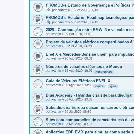
PROMOB-e Estudo de Governança e Políticas Pú
por
ivanfm
»
18 Set 2020, 14:18
PROMOB-e Relatório: Roadmap tecnológico para 
por
ivanfm
»
18 Set 2020, 14:16
2029 - Comparação entre BMW i3 e veiculo a com
por
ivanfm
»
09 Set 2020, 17:51
Projeto de veículos elétricos compartilhados 
por
ivanfm
»
02 Set 2020, 14:33
Enel X e Mercedes-Benz se unem para impulsion
por
ivanfm
»
20 Ago 2020, 09:31
Números de veículos elétricos no Mundo
por
ivanfm
»
18 Ago 2020, 19:07
estatisticas
Guia de Veículos Elétricos ENEL X
por
ivanfm
»
08 Ago 2020, 13:58
enelx
guia
Blue Academy - Hyundai cria site para divulgar
por
ivanfm
»
08 Ago 2020, 13:37
Subsidios na Europa deixam os carros elétricos
por
ivanfm
»
20 Jul 2020, 08:59
Sites com comparações de caracteristicas de ve
por
ivanfm
»
08 Mai 2019, 09:25
Aplicativo EDP EV.X para simular como seria su