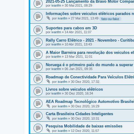
2021-05-25 Lançamento da Bravo Motor Compa
por
ivanfm
»
30 Mai 2021, 08:29
Informações sobre veiculos elétricos parados 
por
ivanfm
»
27 Mai 2021, 13:49
fato-ou-fake
Suportes para cabos em 3D
por
ivanfm
»
14 Abr 2021, 11:07
Rally Carro Elétrico - 2021 - Novembro - Curitib
por
ivanfm
»
10 Abr 2021, 13:43
A Maior Barreira para revolução dos veiculos e
por
ivanfm
»
13 Mar 2021, 11:01
Noruega é o primeiro país do mundo a superar
por
ivanfm
»
06 Jan 2021, 09:35
Roadmap de Conectividade Para Veículos Elétr
por
ivanfm
»
30 Dez 2020, 17:32
Livros sobre veiculos elétricos
por
ivanfm
»
30 Dez 2020, 16:34
AEA Roadmap Tecnológico Automotivo Brasile
por
ivanfm
»
30 Dez 2020, 16:29
Carta Brasileira Cidades Inteligentes
por
ivanfm
»
30 Dez 2020, 10:31
Pesquisa Mobilidade de baixas emissões
por
ivanfm
»
12 Dez 2020, 11:57