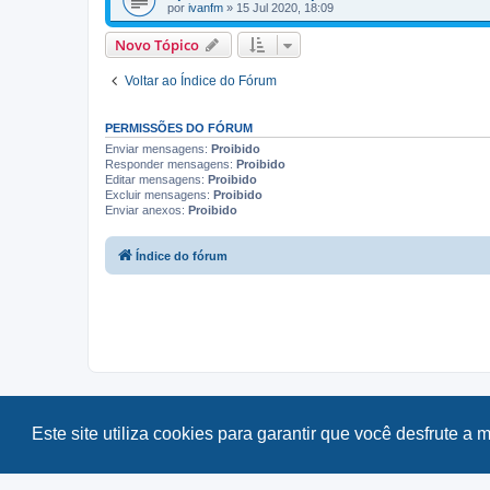
por
ivanfm
»
15 Jul 2020, 18:09
Novo Tópico
Voltar ao Índice do Fórum
PERMISSÕES DO FÓRUM
Enviar mensagens:
Proibido
Responder mensagens:
Proibido
Editar mensagens:
Proibido
Excluir mensagens:
Proibido
Enviar anexos:
Proibido
Índice do fórum
Este site utiliza cookies para garantir que você desfrute 