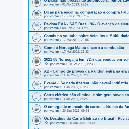
O Brasil não precisa de automóveis. Temos cav
por
ivanfm
»
01 Abr 2023, 21:52
Dicas para escolha, comparação e compra / alug
por
ivanfm
»
17 Fev 2023, 07:52
Revista EAA - SAE Brasil 96 - O avanço da elet
por
ivanfm
»
08 Fev 2023, 17:02
Canais no youtube sobre Veículos e Mobilidade
por
ivanfm
»
17 Mai 2022, 20:58
Como a Noruega Matou o carro a combustão
por
ivanfm
»
17 Mai 2022, 17:33
2021-08 Noruega já tem 72% das vendas em veíc
por
ivanfm
»
10 Set 2021, 19:33
AB - Campo de provas da Randon entra na era 
por
ivanfm
»
11 Jul 2021, 16:28
Exame - 'Se nada fizerem, não haverá indústria
por
ivanfm
»
11 Jul 2021, 16:28
Carro elétrico não elimina, e sim gera novos e
por
ivanfm
»
11 Jul 2021, 16:23
O emergente mercado de carros elétricos da Am
por
ivanfm
»
30 Jun 2021, 09:24
Os Desafios do Carro Elétrico no Brasil - Revis
por
ivanfm
»
18 Jun 2021, 19:43