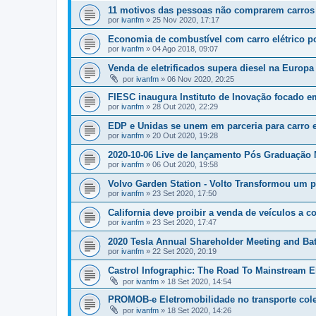
11 motivos das pessoas não comprarem carros e
por
ivanfm
»
25 Nov 2020, 17:17
Economia de combustível com carro elétrico p
por
ivanfm
»
04 Ago 2018, 09:07
Venda de eletrificados supera diesel na Europa
por
ivanfm
»
06 Nov 2020, 20:25
FIESC inaugura Instituto de Inovação focado em
por
ivanfm
»
28 Out 2020, 22:29
EDP e Unidas se unem em parceria para carro e
por
ivanfm
»
20 Out 2020, 19:28
2020-10-06 Live de lançamento Pós Graduação 
por
ivanfm
»
06 Out 2020, 19:58
Volvo Garden Station - Volto Transformou um 
por
ivanfm
»
23 Set 2020, 17:50
California deve proibir a venda de veículos a
por
ivanfm
»
23 Set 2020, 17:47
2020 Tesla Annual Shareholder Meeting and Bat
por
ivanfm
»
22 Set 2020, 20:19
Castrol Infographic: The Road To Mainstream E
por
ivanfm
»
18 Set 2020, 14:54
PROMOB-e Eletromobilidade no transporte cole
por
ivanfm
»
18 Set 2020, 14:26