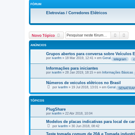
FÓRUM
Eletrovias / Corredores Elétricos
Pesquisa
Pesq
Novo Tópico
ANÚNCIOS
Grupos abertos para conversa sobre Veículos 
por
ivanfm
»
18 Mar 2019, 12:41
» em
Geral
telegram
c
Informações para iniciantes
por
ivanfm
»
28 Jan 2019, 18:15
» em
Informações Básicas
Números de veiculos elétricos no Brasil
por
ivanfm
»
19 Jul 2018, 13:01
» em
Geral
SENATRA
TÓPICOS
PlugShare
por
ivanfm
»
22 Abr 2018, 10:04
Modelos de placas indicativas para local de car
por
ivanfm
»
30 Jun 2018, 08:42
Teste tomada comum de 20A e Tomada industri