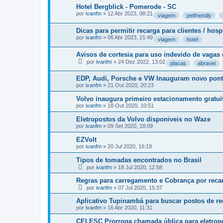
Hotel Bergblick - Pomerode - SC
por
ivanfm
»
12 Abr 2023, 08:21
viagem
petfriendly
Dicas para permitir recarga para clientes / hos
por
ivanfm
»
06 Abr 2023, 21:49
viagem
hotel
Avisos de cortesia para uso indevido de vagas
por
ivanfm
»
24 Dez 2022, 13:02
placas
abravei
EDP, Audi, Porsche e VW Inauguram novo pont
por
ivanfm
»
21 Out 2020, 20:23
Volvo inaugura primeiro estacionamento gratuit
por
ivanfm
»
18 Out 2020, 10:51
Eletropostos da Volvo disponiveis no Waze
por
ivanfm
»
09 Set 2020, 18:09
EZVolt
por
ivanfm
»
20 Jul 2020, 16:19
Tipos de tomadas encontrados no Brasil
por
ivanfm
»
18 Jul 2020, 12:58
Regras para carregamento e Cobrança por recar
por
ivanfm
»
07 Jul 2020, 15:37
Aplicativo Tupinambá para buscar postos de re
por
ivanfm
»
16 Abr 2020, 11:31
CELESC Prorroga chamada ública para eletro