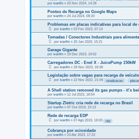
por
ivanfm
»
20 Nov 2024, 14:28
Pontos de Recarga no Google Maps
por
ivanfm
»
24 Jul 2024, 08:20
Problemas em placas indicativas para local de 
por
ivanfm
»
03 Fev 2023, 07:13
Tomadas / Conectores Industriais para aliment
por
ivanfm
»
20 Jan 2020, 15:21
Garage Gigante
por
ivanfm
»
19 Dez 2023, 19:02
Carregadores DC - Enel X - JuicePump 150kW
por
ivanfm
»
29 Nov 2023, 18:36
Legislação sobre vagas para recarga de veículo
por
ivanfm
»
22 Nov 2022, 21:09
sinalizacao
placa
A Shell station removed its gas pumps - it’s bein
por
ivanfm
»
12 Jul 2023, 18:54
Startup Zletric cria rede de recarga no Brasil
por
ivanfm
»
07 Out 2019, 15:13
Rede de recarga EDP
por
ivanfm
»
07 Ago 2019, 16:03
rfid
Cobrança por ociosidade
por
ivanfm
»
23 Abr 2023, 17:22