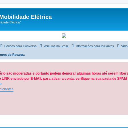
Mobilidade Elétrica
dade Elétrica"
Grupos para Conversa
Veículos no Brasil
Informações para Iniciantes
Víde
ntos de Recarga
ário são moderadas e portanto podem demorar algumas horas até serem libera
LINK enviado por E-MAIL para ativar a conta, verifique na sua pasta de SPA
ão
niciantes