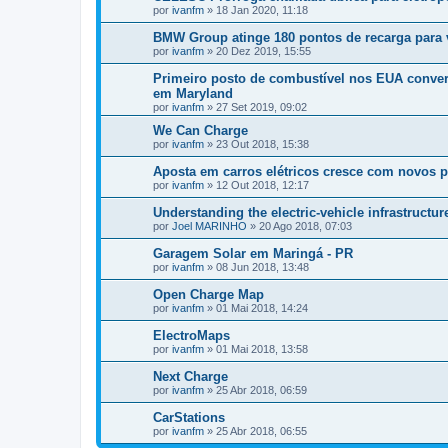
por
ivanfm
»
18 Jan 2020, 11:18
BMW Group atinge 180 pontos de recarga para ve
por
ivanfm
»
20 Dez 2019, 15:55
Primeiro posto de combustível nos EUA convert
em Maryland
por
ivanfm
»
27 Set 2019, 09:02
We Can Charge
por
ivanfm
»
23 Out 2018, 15:38
Aposta em carros elétricos cresce com novos p
por
ivanfm
»
12 Out 2018, 12:17
Understanding the electric-vehicle infrastructur
por
Joel MARINHO
»
20 Ago 2018, 07:03
Garagem Solar em Maringá - PR
por
ivanfm
»
08 Jun 2018, 13:48
Open Charge Map
por
ivanfm
»
01 Mai 2018, 14:24
ElectroMaps
por
ivanfm
»
01 Mai 2018, 13:58
Next Charge
por
ivanfm
»
25 Abr 2018, 06:59
CarStations
por
ivanfm
»
25 Abr 2018, 06:55