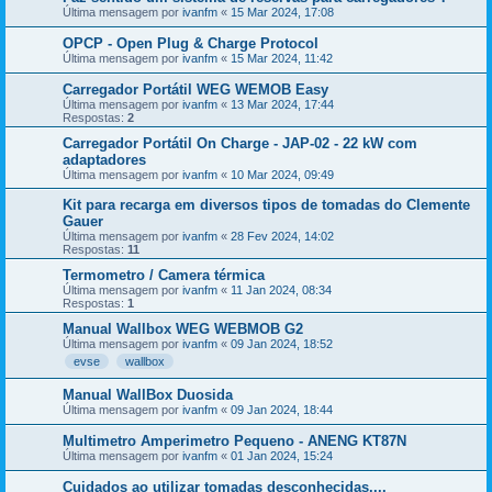
Última mensagem por
ivanfm
«
15 Mar 2024, 17:08
OPCP - Open Plug & Charge Protocol
Última mensagem por
ivanfm
«
15 Mar 2024, 11:42
Carregador Portátil WEG WEMOB Easy
Última mensagem por
ivanfm
«
13 Mar 2024, 17:44
Respostas:
2
Carregador Portátil On Charge - JAP-02 - 22 kW com
adaptadores
Última mensagem por
ivanfm
«
10 Mar 2024, 09:49
Kit para recarga em diversos tipos de tomadas do Clemente
Gauer
Última mensagem por
ivanfm
«
28 Fev 2024, 14:02
Respostas:
11
Termometro / Camera térmica
Última mensagem por
ivanfm
«
11 Jan 2024, 08:34
Respostas:
1
Manual Wallbox WEG WEBMOB G2
Última mensagem por
ivanfm
«
09 Jan 2024, 18:52
evse
wallbox
Manual WallBox Duosida
Última mensagem por
ivanfm
«
09 Jan 2024, 18:44
Multimetro Amperimetro Pequeno - ANENG KT87N
Última mensagem por
ivanfm
«
01 Jan 2024, 15:24
Cuidados ao utilizar tomadas desconhecidas....