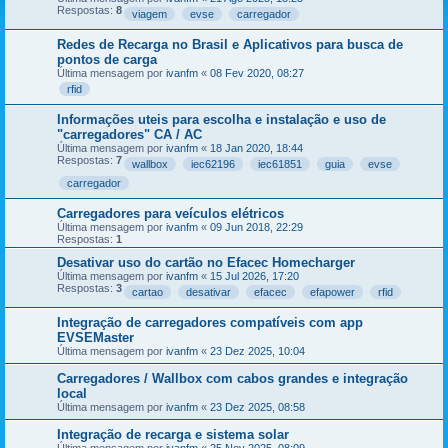
Respostas:
8
viagem
evse
carregador
Redes de Recarga no Brasil e Aplicativos para busca de
pontos de carga
Última mensagem por
ivanfm
«
08 Fev 2020, 08:27
rfid
Informações uteis para escolha e instalação e uso de
"carregadores" CA / AC
Última mensagem por
ivanfm
«
18 Jan 2020, 18:44
Respostas:
7
wallbox
iec62196
iec61851
guia
evse
carregador
Carregadores para veículos elétricos
Última mensagem por
ivanfm
«
09 Jun 2018, 22:29
Respostas:
1
Desativar uso do cartão no Efacec Homecharger
Última mensagem por
ivanfm
«
15 Jul 2026, 17:20
Respostas:
3
cartao
desativar
efacec
efapower
rfid
Integração de carregadores compatíveis com app
EVSEMaster
Última mensagem por
ivanfm
«
23 Dez 2025, 10:04
Carregadores / Wallbox com cabos grandes e integração
local
Última mensagem por
ivanfm
«
23 Dez 2025, 08:58
Integração de recarga e sistema solar