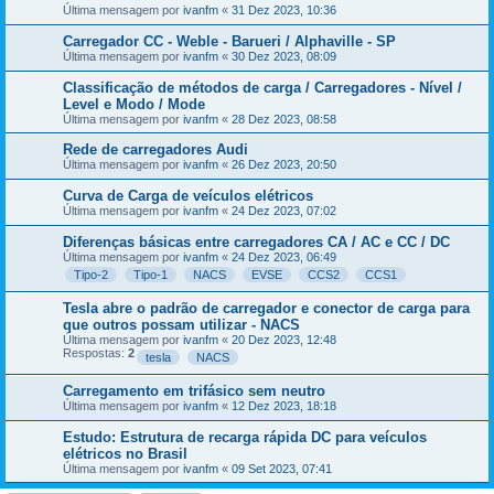
Última mensagem por
ivanfm
«
31 Dez 2023, 10:36
Carregador CC - Weble - Barueri / Alphaville - SP
Última mensagem por
ivanfm
«
30 Dez 2023, 08:09
Classificação de métodos de carga / Carregadores - Nível /
Level e Modo / Mode
Última mensagem por
ivanfm
«
28 Dez 2023, 08:58
Rede de carregadores Audi
Última mensagem por
ivanfm
«
26 Dez 2023, 20:50
Curva de Carga de veículos elétricos
Última mensagem por
ivanfm
«
24 Dez 2023, 07:02
Diferenças básicas entre carregadores CA / AC e CC / DC
Última mensagem por
ivanfm
«
24 Dez 2023, 06:49
Tipo-2
Tipo-1
NACS
EVSE
CCS2
CCS1
Tesla abre o padrão de carregador e conector de carga para
que outros possam utilizar - NACS
Última mensagem por
ivanfm
«
20 Dez 2023, 12:48
Respostas:
2
tesla
NACS
Carregamento em trifásico sem neutro
Última mensagem por
ivanfm
«
12 Dez 2023, 18:18
Estudo: Estrutura de recarga rápida DC para veículos
elétricos no Brasil
Última mensagem por
ivanfm
«
09 Set 2023, 07:41