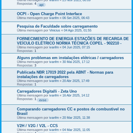
Última mensagem por
ivanfm
«
25 Nov 2025, 08:09
Respostas:
4
api
OCPI - Open Charge Point Interface
Última mensagem por
ivanfm
«
06 Set 2025, 06:43
Pesquisa de Faculdade sobre carregamento
Última mensagem por
Vinicius
«
04 Ago 2025, 01:55
FORNECIMENTO DE ENERGIA ESTAÇÕES DE RECARGA DE
VEÍCULO ELÉTRICO NORMA TÉCNICA COPEL - 902210 -
Última mensagem por
ivanfm
«
04 Jun 2025, 07:15
Respostas:
1
Alguns problemas em instalações elétricas / carregadores
Última mensagem por
ivanfm
«
30 Mai 2025, 17:12
Respostas:
3
Publicada NBR 17019 2022 pela ABNT - Normas para
instalações de carregadores
Última mensagem por
ivanfm
«
20 Abr 2025, 17:49
Respostas:
1
Carregadores Digitalli - Zeta Uno
Última mensagem por
ivanfm
«
16 Abr 2025, 14:12
Respostas:
1
evse
Comparando carregadores CC e postos de combustivel no
Brasil
Última mensagem por
ivanfm
«
20 Mar 2025, 11:38
V2H / V2G / V2L - CCS
Última mensagem por
ivanfm
«
04 Mar 2025, 11:05