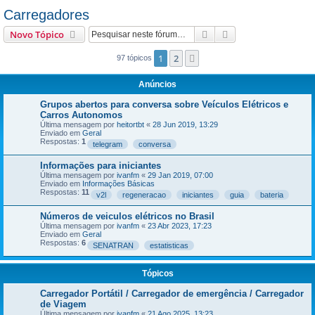
Carregadores
Pesquisar
Pesquisa avançada
Novo Tópico
1
2
Próximo
97 tópicos
Anúncios
Grupos abertos para conversa sobre Veículos Elétricos e
Carros Autonomos
Última mensagem por
heitortbt
«
28 Jun 2019, 13:29
Enviado em
Geral
Respostas:
1
telegram
conversa
Informações para iniciantes
Última mensagem por
ivanfm
«
29 Jan 2019, 07:00
Enviado em
Informações Básicas
Respostas:
11
v2l
regeneracao
iniciantes
guia
bateria
Números de veiculos elétricos no Brasil
Última mensagem por
ivanfm
«
23 Abr 2023, 17:23
Enviado em
Geral
Respostas:
6
SENATRAN
estatisticas
Tópicos
Carregador Portátil / Carregador de emergência / Carregador
de Viagem
Última mensagem por
ivanfm
«
21 Ago 2025, 13:23