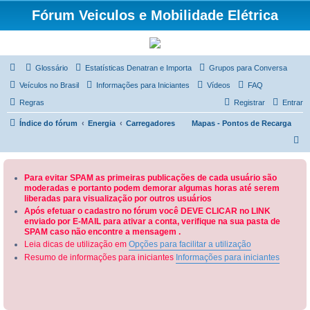
Fórum Veiculos e Mobilidade Elétrica
Glossário
Estatísticas Denatran e Importa
Grupos para Conversa
Veículos no Brasil
Informações para Iniciantes
Vídeos
FAQ
Regras
Registrar
Entrar
Índice do fórum
Energia
Carregadores
Mapas - Pontos de Recarga
P
e
s
Para evitar SPAM as primeiras publicações de cada usuário são
moderadas e portanto podem demorar algumas horas até serem
q
liberadas para visualização por outros usuários
u
Após efetuar o cadastro no fórum você DEVE CLICAR no LINK
enviado por E-MAIL para ativar a conta, verifique na sua pasta de
i
SPAM caso não encontre a mensagem .
s
Leia dicas de utilização em
Opções para facilitar a utilização
a
Resumo de informações para iniciantes
Informações para iniciantes
r