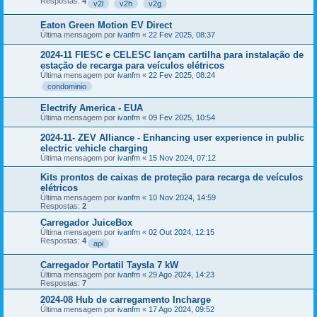
Respostas:
4
v2l
v2h
v2g
Eaton Green Motion EV Direct
Última mensagem por
ivanfm
«
22 Fev 2025, 08:37
2024-11 FIESC e CELESC lançam cartilha para instalação de
estação de recarga para veículos elétricos
Última mensagem por
ivanfm
«
22 Fev 2025, 08:24
condominio
Electrify America - EUA
Última mensagem por
ivanfm
«
09 Fev 2025, 10:54
2024-11- ZEV Alliance - Enhancing user experience in public
electric vehicle charging
Última mensagem por
ivanfm
«
15 Nov 2024, 07:12
Kits prontos de caixas de proteção para recarga de veículos
elétricos
Última mensagem por
ivanfm
«
10 Nov 2024, 14:59
Respostas:
2
Carregador JuiceBox
Última mensagem por
ivanfm
«
02 Out 2024, 12:15
Respostas:
4
api
Carregador Portatil Taysla 7 kW
Última mensagem por
ivanfm
«
29 Ago 2024, 14:23
Respostas:
7
2024-08 Hub de carregamento Incharge
Última mensagem por
ivanfm
«
17 Ago 2024, 09:52