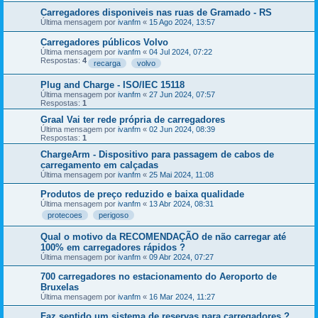
Carregadores disponiveis nas ruas de Gramado - RS
Última mensagem por
ivanfm
«
15 Ago 2024, 13:57
Carregadores públicos Volvo
Última mensagem por
ivanfm
«
04 Jul 2024, 07:22
Respostas:
4
recarga
volvo
Plug and Charge - ISO/IEC 15118
Última mensagem por
ivanfm
«
27 Jun 2024, 07:57
Respostas:
1
Graal Vai ter rede própria de carregadores
Última mensagem por
ivanfm
«
02 Jun 2024, 08:39
Respostas:
1
ChargeArm - Dispositivo para passagem de cabos de
carregamento em calçadas
Última mensagem por
ivanfm
«
25 Mai 2024, 11:08
Produtos de preço reduzido e baixa qualidade
Última mensagem por
ivanfm
«
13 Abr 2024, 08:31
protecoes
perigoso
Qual o motivo da RECOMENDAÇÃO de não carregar até
100% em carregadores rápidos ?
Última mensagem por
ivanfm
«
09 Abr 2024, 07:27
700 carregadores no estacionamento do Aeroporto de
Bruxelas
Última mensagem por
ivanfm
«
16 Mar 2024, 11:27
Faz sentido um sistema de reservas para carregadores ?