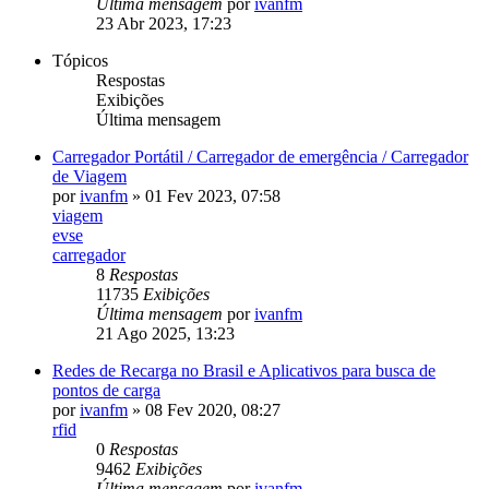
Última mensagem
por
ivanfm
23 Abr 2023, 17:23
Tópicos
Respostas
Exibições
Última mensagem
Carregador Portátil / Carregador de emergência / Carregador
de Viagem
por
ivanfm
»
01 Fev 2023, 07:58
viagem
evse
carregador
8
Respostas
11735
Exibições
Última mensagem
por
ivanfm
21 Ago 2025, 13:23
Redes de Recarga no Brasil e Aplicativos para busca de
pontos de carga
por
ivanfm
»
08 Fev 2020, 08:27
rfid
0
Respostas
9462
Exibições
Última mensagem
por
ivanfm