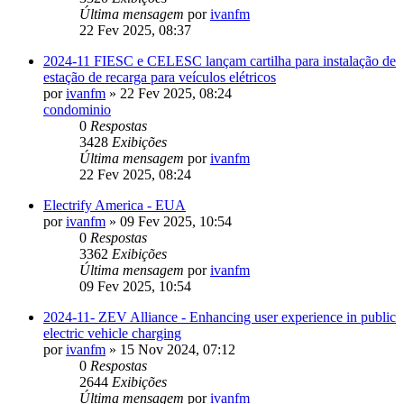
Última mensagem
por
ivanfm
22 Fev 2025, 08:37
2024-11 FIESC e CELESC lançam cartilha para instalação de
estação de recarga para veículos elétricos
por
ivanfm
»
22 Fev 2025, 08:24
condominio
0
Respostas
3428
Exibições
Última mensagem
por
ivanfm
22 Fev 2025, 08:24
Electrify America - EUA
por
ivanfm
»
09 Fev 2025, 10:54
0
Respostas
3362
Exibições
Última mensagem
por
ivanfm
09 Fev 2025, 10:54
2024-11- ZEV Alliance - Enhancing user experience in public
electric vehicle charging
por
ivanfm
»
15 Nov 2024, 07:12
0
Respostas
2644
Exibições
Última mensagem
por
ivanfm