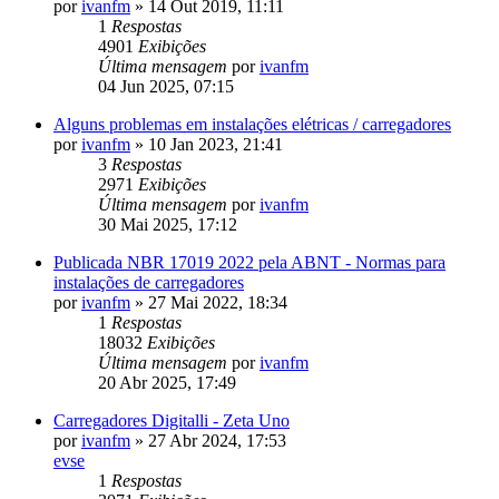
por
ivanfm
»
14 Out 2019, 11:11
1
Respostas
4901
Exibições
Última mensagem
por
ivanfm
04 Jun 2025, 07:15
Alguns problemas em instalações elétricas / carregadores
por
ivanfm
»
10 Jan 2023, 21:41
3
Respostas
2971
Exibições
Última mensagem
por
ivanfm
30 Mai 2025, 17:12
Publicada NBR 17019 2022 pela ABNT - Normas para
instalações de carregadores
por
ivanfm
»
27 Mai 2022, 18:34
1
Respostas
18032
Exibições
Última mensagem
por
ivanfm
20 Abr 2025, 17:49
Carregadores Digitalli - Zeta Uno
por
ivanfm
»
27 Abr 2024, 17:53
evse
1
Respostas