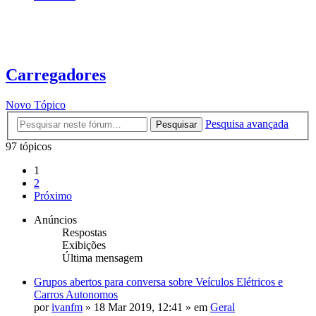
Carregadores
Novo Tópico
Pesquisa avançada
Pesquisar
97 tópicos
1
2
Próximo
Anúncios
Respostas
Exibições
Última mensagem
Grupos abertos para conversa sobre Veículos Elétricos e
Carros Autonomos
por
ivanfm
»
18 Mar 2019, 12:41
» em
Geral