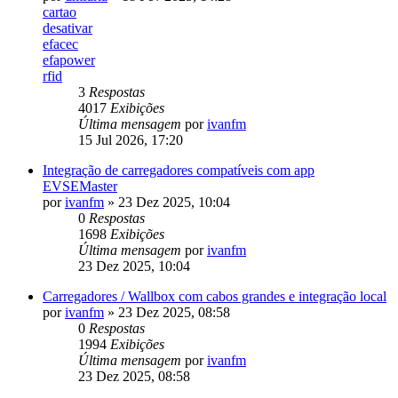
cartao
desativar
efacec
efapower
rfid
3
Respostas
4017
Exibições
Última mensagem
por
ivanfm
15 Jul 2026, 17:20
Integração de carregadores compatíveis com app
EVSEMaster
por
ivanfm
»
23 Dez 2025, 10:04
0
Respostas
1698
Exibições
Última mensagem
por
ivanfm
23 Dez 2025, 10:04
Carregadores / Wallbox com cabos grandes e integração local
por
ivanfm
»
23 Dez 2025, 08:58
0
Respostas
1994
Exibições
Última mensagem
por
ivanfm
23 Dez 2025, 08:58