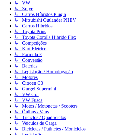
↳ VW
↳ Zotye
↳ Carros Híbridos Plugin
↳ Mitsubishi Outlander PHEV
↳ Carros Híbridos
↳ Toyota Prius
↳ Toyota Corolla Hibrido Flex
↳ Competições
↳ Kart Elétrico
↳ Formula E
↳ Conversão
↳ Baterias
↳ Legislação / Homologação
↳ Motores
↳ Citroen C3
↳ Gurgel Supermini
↳ VW Gol
↳ VW Fusca
↳ Motos / Motonetas / Scooters
↳ Ônibus / Vans
↳ Triciclos / Quadriciclos
↳ Veículos de Carga
↳ Bicicletas / Patinetes / Moniciclos
↳ Legislação