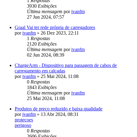
1
Respostas
3930
Exibições
Última mensagem
por
ivanfm
27 Jun 2024, 07:57
Graal Vai ter rede própria de carregadores
por
ivanfm
»
26 Dez 2023, 22:11
1
Respostas
2120
Exibições
Última mensagem
por
ivanfm
02 Jun 2024, 08:39
ChargeArm - Dispositivo para passagem de cabos de
carregamento em calçadas
por
ivanfm
»
25 Mai 2024, 11:08
0
Respostas
1843
Exibições
Última mensagem
por
ivanfm
25 Mai 2024, 11:08
Produtos de preço reduzido e baixa qualidade
por
ivanfm
»
13 Abr 2024, 08:31
protecoes
perigoso
0
Respostas
2606
Exibições