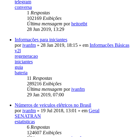
telegram
conversa
1
Respostas
102169
Exibições
Última mensagem
por
heitortbt
28 Jun 2019, 13:29
Informações para iniciantes
por
ivanfm
»
28 Jan 2019, 18:15
» em
Informações Básicas
v2l
regeneracao
iniciantes
guia
bateria
11
Respostas
289216
Exibições
Última mensagem
por
ivanfm
29 Jan 2019, 07:00
Números de veiculos elétricos no Brasil
por
ivanfm
»
19 Jul 2018, 13:01
» em
Geral
SENATRAN
estatisticas
6
Respostas
124607
Exibições