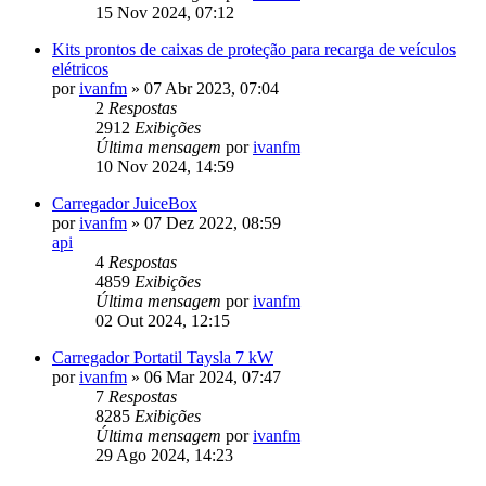
15 Nov 2024, 07:12
Kits prontos de caixas de proteção para recarga de veículos
elétricos
por
ivanfm
»
07 Abr 2023, 07:04
2
Respostas
2912
Exibições
Última mensagem
por
ivanfm
10 Nov 2024, 14:59
Carregador JuiceBox
por
ivanfm
»
07 Dez 2022, 08:59
api
4
Respostas
4859
Exibições
Última mensagem
por
ivanfm
02 Out 2024, 12:15
Carregador Portatil Taysla 7 kW
por
ivanfm
»
06 Mar 2024, 07:47
7
Respostas
8285
Exibições
Última mensagem
por
ivanfm
29 Ago 2024, 14:23