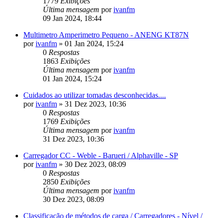
1779
Exibições
Última mensagem
por
ivanfm
09 Jan 2024, 18:44
Multimetro Amperimetro Pequeno - ANENG KT87N
por
ivanfm
»
01 Jan 2024, 15:24
0
Respostas
1863
Exibições
Última mensagem
por
ivanfm
01 Jan 2024, 15:24
Cuidados ao utilizar tomadas desconhecidas....
por
ivanfm
»
31 Dez 2023, 10:36
0
Respostas
1769
Exibições
Última mensagem
por
ivanfm
31 Dez 2023, 10:36
Carregador CC - Weble - Barueri / Alphaville - SP
por
ivanfm
»
30 Dez 2023, 08:09
0
Respostas
2850
Exibições
Última mensagem
por
ivanfm
30 Dez 2023, 08:09
Classificação de métodos de carga / Carregadores - Nível /