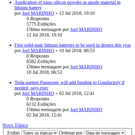
Application of nano silicon powder as anode material in
lithium battery
por
Joel MARINHO
»
12 Jul 2018, 19:10
0
Respostas
5775
Exibições
Última mensagem
por
Joel MARINHO
12 Jul 2018, 19:10
First solid-state lithium batteries to be used in drones this year
por
Joel MARINHO
»
10 Jul 2018, 06:53
0
Respostas
6582
Exibições
Última mensagem
por
Joel MARINHO
10 Jul 2018, 06:53
Tesla partner Panasonic will add funding to Gigafactory if
needed, says exec
por
Joel MARINHO
»
02 Jul 2018, 12:41
0
Respostas
6132
Exibições
Última mensagem
por
Joel MARINHO
02 Jul 2018, 12:41
Novo Tópico
Exibir:
Ordenar por: