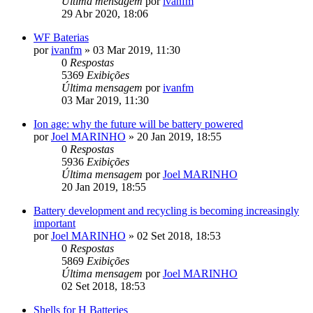
Última mensagem
por
ivanfm
29 Abr 2020, 18:06
WF Baterias
por
ivanfm
»
03 Mar 2019, 11:30
0
Respostas
5369
Exibições
Última mensagem
por
ivanfm
03 Mar 2019, 11:30
Ion age: why the future will be battery powered
por
Joel MARINHO
»
20 Jan 2019, 18:55
0
Respostas
5936
Exibições
Última mensagem
por
Joel MARINHO
20 Jan 2019, 18:55
Battery development and recycling is becoming increasingly
important
por
Joel MARINHO
»
02 Set 2018, 18:53
0
Respostas
5869
Exibições
Última mensagem
por
Joel MARINHO
02 Set 2018, 18:53
Shells​ for H Batteries