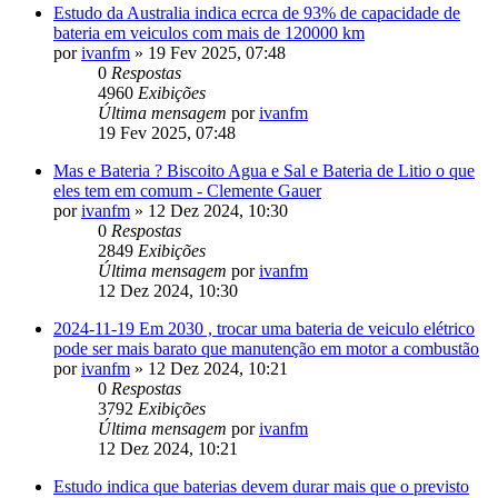
Estudo da Australia indica ecrca de 93% de capacidade de
bateria em veiculos com mais de 120000 km
por
ivanfm
»
19 Fev 2025, 07:48
0
Respostas
4960
Exibições
Última mensagem
por
ivanfm
19 Fev 2025, 07:48
Mas e Bateria ? Biscoito Agua e Sal e Bateria de Litio o que
eles tem em comum - Clemente Gauer
por
ivanfm
»
12 Dez 2024, 10:30
0
Respostas
2849
Exibições
Última mensagem
por
ivanfm
12 Dez 2024, 10:30
2024-11-19 Em 2030 , trocar uma bateria de veiculo elétrico
pode ser mais barato que manutenção em motor a combustão
por
ivanfm
»
12 Dez 2024, 10:21
0
Respostas
3792
Exibições
Última mensagem
por
ivanfm
12 Dez 2024, 10:21
Estudo indica que baterias devem durar mais que o previsto