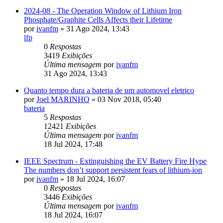
2024-08 - The Operation Window of Lithium Iron
Phosphate/Graphite Cells Affects their Lifetime
por
ivanfm
»
31 Ago 2024, 13:43
lfp
0
Respostas
3419
Exibições
Última mensagem
por
ivanfm
31 Ago 2024, 13:43
Quanto tempo dura a bateria de um automovel eletrico
por
Joel MARINHO
»
03 Nov 2018, 05:40
bateria
5
Respostas
12421
Exibições
Última mensagem
por
ivanfm
18 Jul 2024, 17:48
IEEE Spectrum - Extinguishing the EV Battery Fire Hype
The numbers don’t support persistent fears of lithium-ion
por
ivanfm
»
18 Jul 2024, 16:07
0
Respostas
3446
Exibições
Última mensagem
por
ivanfm
18 Jul 2024, 16:07