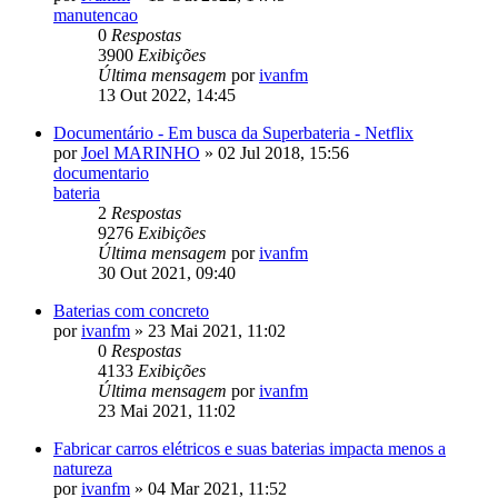
manutencao
0
Respostas
3900
Exibições
Última mensagem
por
ivanfm
13 Out 2022, 14:45
Documentário - Em busca da Superbateria - Netflix
por
Joel MARINHO
»
02 Jul 2018, 15:56
documentario
bateria
2
Respostas
9276
Exibições
Última mensagem
por
ivanfm
30 Out 2021, 09:40
Baterias com concreto
por
ivanfm
»
23 Mai 2021, 11:02
0
Respostas
4133
Exibições
Última mensagem
por
ivanfm
23 Mai 2021, 11:02
Fabricar carros elétricos e suas baterias impacta menos a
natureza
por
ivanfm
»
04 Mar 2021, 11:52