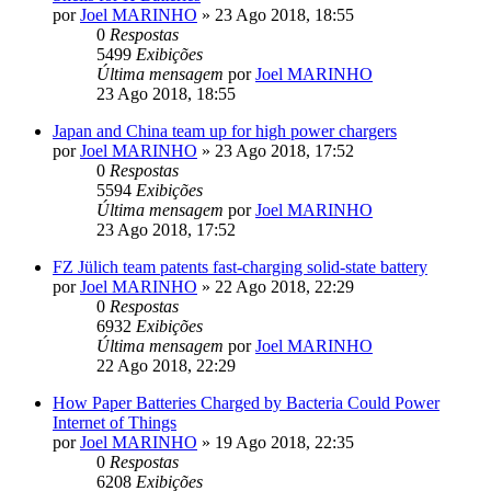
por
Joel MARINHO
»
23 Ago 2018, 18:55
0
Respostas
5499
Exibições
Última mensagem
por
Joel MARINHO
23 Ago 2018, 18:55
Japan and China team up for high power chargers
por
Joel MARINHO
»
23 Ago 2018, 17:52
0
Respostas
5594
Exibições
Última mensagem
por
Joel MARINHO
23 Ago 2018, 17:52
FZ Jülich team patents fast-charging solid-state battery
por
Joel MARINHO
»
22 Ago 2018, 22:29
0
Respostas
6932
Exibições
Última mensagem
por
Joel MARINHO
22 Ago 2018, 22:29
How Paper Batteries Charged by Bacteria Could Power
Internet of Things
por
Joel MARINHO
»
19 Ago 2018, 22:35
0
Respostas
6208
Exibições