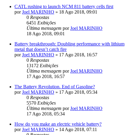
CATL rushing to launch NCM 811 battery cells first
por
Joel MARINHO
»
18 Ago 2018, 09:01
0
Respostas
6451
Exibições
Última mensagem
por
Joel MARINHO
18 Ago 2018, 09:01
Battery breakthrough: Doubling performance with lithium
metal that doesn’t catch fire
por
Joel MARINHO
»
17 Ago 2018, 16:57
0
Respostas
13172
Exibições
Última mensagem
por
Joel MARINHO
17 Ago 2018, 16:57
The Battery Revolution. End of Gasoline?
por
Joel MARINHO
»
17 Ago 2018, 05:34
0
Respostas
5570
Exibições
Última mensagem
por
Joel MARINHO
17 Ago 2018, 05:34
How do you make an electric vehicle battery?
por
Joel MARINHO
»
14 Ago 2018, 07:11
0
Respostas