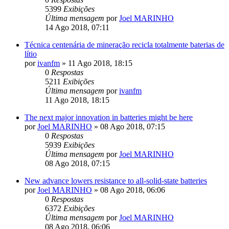
5399
Exibições
Última mensagem
por
Joel MARINHO
14 Ago 2018, 07:11
Técnica centenária de mineração recicla totalmente baterias de
lítio
por
ivanfm
»
11 Ago 2018, 18:15
0
Respostas
5211
Exibições
Última mensagem
por
ivanfm
11 Ago 2018, 18:15
The next major innovation in batteries might be here
por
Joel MARINHO
»
08 Ago 2018, 07:15
0
Respostas
5939
Exibições
Última mensagem
por
Joel MARINHO
08 Ago 2018, 07:15
New advance lowers resistance to all-solid-state batteries
por
Joel MARINHO
»
08 Ago 2018, 06:06
0
Respostas
6372
Exibições
Última mensagem
por
Joel MARINHO
08 Ago 2018, 06:06