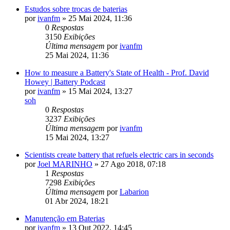
Estudos sobre trocas de baterias
por
ivanfm
»
25 Mai 2024, 11:36
0
Respostas
3150
Exibições
Última mensagem
por
ivanfm
25 Mai 2024, 11:36
How to measure a Battery's State of Health - Prof. David
Howey | Battery Podcast
por
ivanfm
»
15 Mai 2024, 13:27
soh
0
Respostas
3237
Exibições
Última mensagem
por
ivanfm
15 Mai 2024, 13:27
Scientists create battery that refuels electric cars in seconds
por
Joel MARINHO
»
27 Ago 2018, 07:18
1
Respostas
7298
Exibições
Última mensagem
por
Labarion
01 Abr 2024, 18:21
Manutenção em Baterias
por
ivanfm
»
13 Out 2022, 14:45