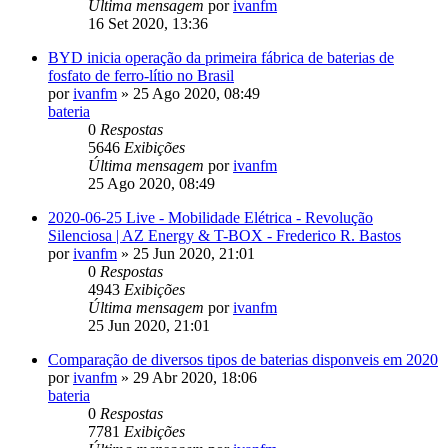
Última mensagem
por
ivanfm
16 Set 2020, 13:36
BYD inicia operação da primeira fábrica de baterias de
fosfato de ferro-lítio no Brasil
por
ivanfm
»
25 Ago 2020, 08:49
bateria
0
Respostas
5646
Exibições
Última mensagem
por
ivanfm
25 Ago 2020, 08:49
2020-06-25 Live - Mobilidade Elétrica - Revolução
Silenciosa | AZ Energy & T-BOX - Frederico R. Bastos
por
ivanfm
»
25 Jun 2020, 21:01
0
Respostas
4943
Exibições
Última mensagem
por
ivanfm
25 Jun 2020, 21:01
Comparação de diversos tipos de baterias disponveis em 2020
por
ivanfm
»
29 Abr 2020, 18:06
bateria
0
Respostas
7781
Exibições