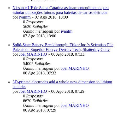
Nissan e UF de Santa Catarina assinam entendimento para
estudar utilizações futuras para baterias de carros elétricos
por
ivanfm
»
07 Ago 2018, 13:00
0
Respostas
5620
Exibições
Última mensagem
por
ivanfm
07 Ago 2018, 13:00
Solid-State Battery Breakthrough: Fisker Inc.’s Scientists File
Patents on Superior Energy Density Tech, Shattering Conv
por
Joel MARINHO
»
06 Ago 2018, 07:33
0
Respostas
54005
Exibições
Última mensagem
por
Joel MARINHO
06 Ago 2018, 07:33
3D-printed electrodes add a whole new dimension to lithium
batteries
por
Joel MARINHO
»
06 Ago 2018, 07:29
0
Respostas
6670
Exibições
Última mensagem
por
Joel MARINHO
06 Ago 2018, 07:29