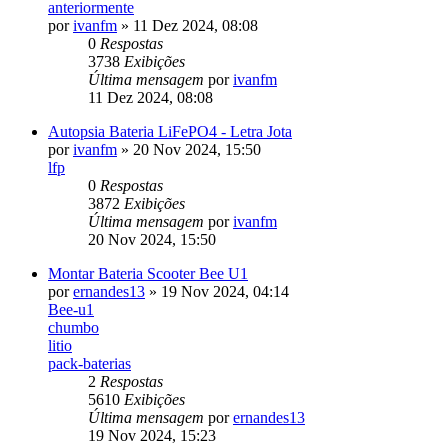
anteriormente
por
ivanfm
»
11 Dez 2024, 08:08
0
Respostas
3738
Exibições
Última mensagem
por
ivanfm
11 Dez 2024, 08:08
Autopsia Bateria LiFePO4 - Letra Jota
por
ivanfm
»
20 Nov 2024, 15:50
lfp
0
Respostas
3872
Exibições
Última mensagem
por
ivanfm
20 Nov 2024, 15:50
Montar Bateria Scooter Bee U1
por
ernandes13
»
19 Nov 2024, 04:14
Bee-u1
chumbo
litio
pack-baterias
2
Respostas
5610
Exibições
Última mensagem
por
ernandes13
19 Nov 2024, 15:23