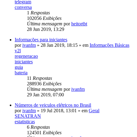
telegram
conversa
1
Respostas
102056
Exibições
Última mensagem
por
heitortbt
28 Jun 2019, 13:29
Informações para iniciantes
por
ivanfm
»
28 Jan 2019, 18:15
» em
Informações Básicas
v2l
regeneracao
iniciantes
guia
bateria
11
Respostas
288936
Exibições
Última mensagem
por
ivanfm
29 Jan 2019, 07:00
Números de veiculos elétricos no Brasil
por
ivanfm
»
19 Jul 2018, 13:01
» em
Geral
SENATRAN
estatisticas
6
Respostas
124501
Exibições