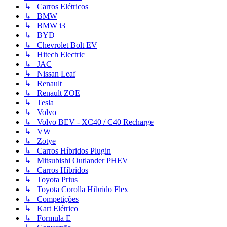
↳ Carros Elétricos
↳ BMW
↳ BMW i3
↳ BYD
↳ Chevrolet Bolt EV
↳ Hitech Electric
↳ JAC
↳ Nissan Leaf
↳ Renault
↳ Renault ZOE
↳ Tesla
↳ Volvo
↳ Volvo BEV - XC40 / C40 Recharge
↳ VW
↳ Zotye
↳ Carros Híbridos Plugin
↳ Mitsubishi Outlander PHEV
↳ Carros Híbridos
↳ Toyota Prius
↳ Toyota Corolla Hibrido Flex
↳ Competições
↳ Kart Elétrico
↳ Formula E