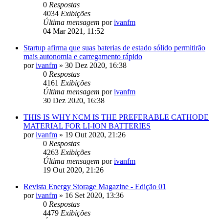
0
Respostas
4034
Exibições
Última mensagem
por
ivanfm
04 Mar 2021, 11:52
Startup afirma que suas baterias de estado sólido permitirão
mais autonomia e carregamento rápido
por
ivanfm
»
30 Dez 2020, 16:38
0
Respostas
4161
Exibições
Última mensagem
por
ivanfm
30 Dez 2020, 16:38
THIS IS WHY NCM IS THE PREFERABLE CATHODE
MATERIAL FOR LI-ION BATTERIES
por
ivanfm
»
19 Out 2020, 21:26
0
Respostas
4263
Exibições
Última mensagem
por
ivanfm
19 Out 2020, 21:26
Revista Energy Storage Magazine - Edição 01
por
ivanfm
»
16 Set 2020, 13:36
0
Respostas
4479
Exibições