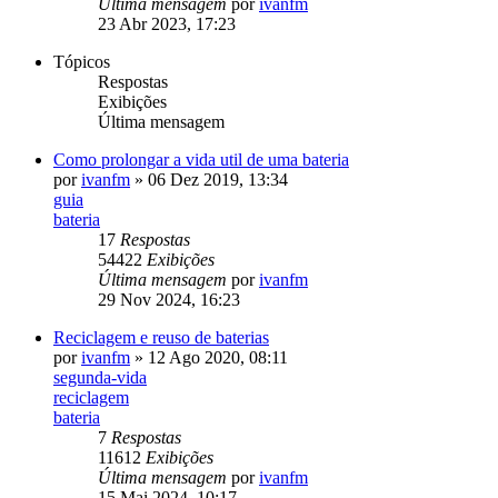
Última mensagem
por
ivanfm
23 Abr 2023, 17:23
Tópicos
Respostas
Exibições
Última mensagem
Como prolongar a vida util de uma bateria
por
ivanfm
»
06 Dez 2019, 13:34
guia
bateria
17
Respostas
54422
Exibições
Última mensagem
por
ivanfm
29 Nov 2024, 16:23
Reciclagem e reuso de baterias
por
ivanfm
»
12 Ago 2020, 08:11
segunda-vida
reciclagem
bateria
7
Respostas
11612
Exibições
Última mensagem
por
ivanfm
15 Mai 2024, 10:17