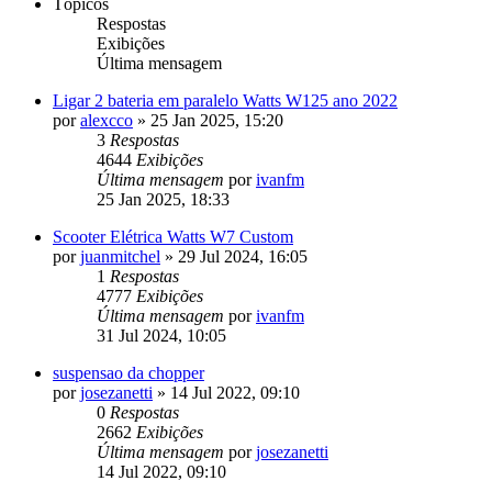
Tópicos
Respostas
Exibições
Última mensagem
Ligar 2 bateria em paralelo Watts W125 ano 2022
por
alexcco
»
25 Jan 2025, 15:20
3
Respostas
4644
Exibições
Última mensagem
por
ivanfm
25 Jan 2025, 18:33
Scooter Elétrica Watts W7 Custom
por
juanmitchel
»
29 Jul 2024, 16:05
1
Respostas
4777
Exibições
Última mensagem
por
ivanfm
31 Jul 2024, 10:05
suspensao da chopper
por
josezanetti
»
14 Jul 2022, 09:10
0
Respostas
2662
Exibições
Última mensagem
por
josezanetti
14 Jul 2022, 09:10