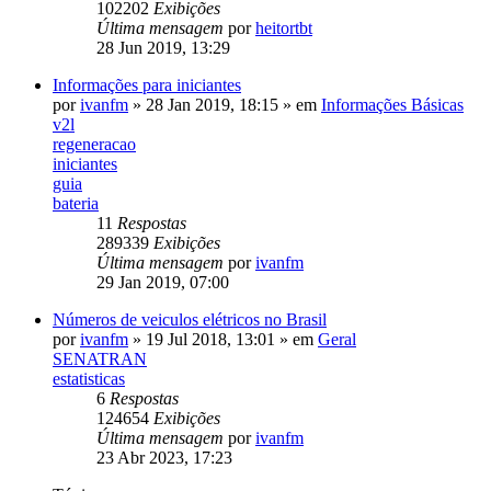
102202
Exibições
Última mensagem
por
heitortbt
28 Jun 2019, 13:29
Informações para iniciantes
por
ivanfm
»
28 Jan 2019, 18:15
» em
Informações Básicas
v2l
regeneracao
iniciantes
guia
bateria
11
Respostas
289339
Exibições
Última mensagem
por
ivanfm
29 Jan 2019, 07:00
Números de veiculos elétricos no Brasil
por
ivanfm
»
19 Jul 2018, 13:01
» em
Geral
SENATRAN
estatisticas
6
Respostas
124654
Exibições
Última mensagem
por
ivanfm
23 Abr 2023, 17:23