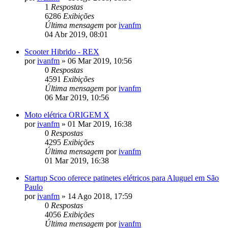
1
Respostas
6286
Exibições
Última mensagem
por
ivanfm
04 Abr 2019, 08:01
Scooter Hibrido - REX
por
ivanfm
»
06 Mar 2019, 10:56
0
Respostas
4591
Exibições
Última mensagem
por
ivanfm
06 Mar 2019, 10:56
Moto elétrica ORIGEM X
por
ivanfm
»
01 Mar 2019, 16:38
0
Respostas
4295
Exibições
Última mensagem
por
ivanfm
01 Mar 2019, 16:38
Startup Scoo oferece patinetes elétricos para Aluguel em São
Paulo
por
ivanfm
»
14 Ago 2018, 17:59
0
Respostas
4056
Exibições
Última mensagem
por
ivanfm