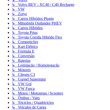
↳ Volvo BEV - XC40 / C40 Recharge
↳ VW
↳ Zotye
↳ Carros Híbridos Plugin
↳ Mitsubishi Outlander PHEV
↳ Carros Híbridos
↳ Toyota Prius
↳ Toyota Corolla Hibrido Flex
↳ Competições
↳ Kart Elétrico
↳ Formula E
↳ Conversão
↳ Baterias
↳ Legislação / Homologação
↳ Motores
↳ Citroen C3
↳ Gurgel Supermini
↳ VW Gol
↳ VW Fusca
↳ Motos / Motonetas / Scooters
↳ Ônibus / Vans
↳ Triciclos / Quadriciclos
↳ Veículos de Carga