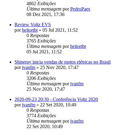
4862
Exibições
Última mensagem
por
PedroPaes
08 Dez 2021, 17:36
Review Voltz EVS
por
heitortbt
»
05 Jul 2021, 11:52
0
Respostas
3765
Exibições
Última mensagem
por
heitortbt
05 Jul 2021, 11:52
Shineray inicia vendas de motos elétricas no Brasil
por
ivanfm
»
25 Nov 2020, 17:47
0
Respostas
3206
Exibições
Última mensagem
por
ivanfm
25 Nov 2020, 17:47
2020-09-23 20:30 - Conferência Voltz 2020
por
ivanfm
»
22 Set 2020, 10:49
0
Respostas
3774
Exibições
Última mensagem
por
ivanfm
22 Set 2020, 10:49