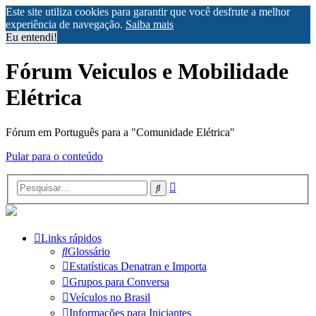
Este site utiliza cookies para garantir que você desfrute a melhor
experiência de navegação.
Saiba mais
Eu entendi!
Fórum Veiculos e Mobilidade
Elétrica
Fórum em Português para a "Comunidade Elétrica"
Pular para o conteúdo
Pesquisa
Pesquisar
avançada
Links rápidos
Glossário
Estatísticas Denatran e Importa
Grupos para Conversa
Veículos no Brasil
Informações para Iniciantes