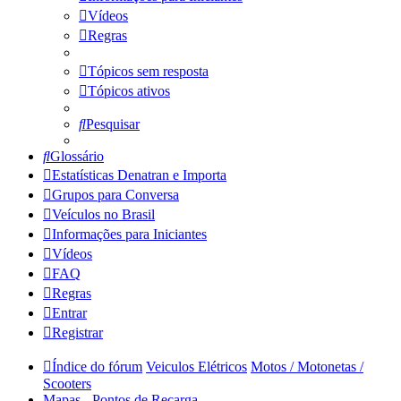
Vídeos
Regras
Tópicos sem resposta
Tópicos ativos
Pesquisar
Glossário
Estatísticas Denatran e Importa
Grupos para Conversa
Veículos no Brasil
Informações para Iniciantes
Vídeos
FAQ
Regras
Entrar
Registrar
Índice do fórum
Veiculos Elétricos
Motos / Motonetas /
Scooters
Mapas - Pontos de Recarga