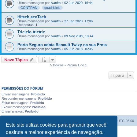
Última mensagem por
ivanfm
«
02 Jun 2020, 16:44
CONTRAN
quadriciclo
Hitech ecoTech
Última mensagem por
ivanfm
«
27 Jan 2020, 17:06
Respostas:
1
Triciclo trictric
Última mensagem por
ivanfm
«
09 Nov 2019, 19:44
Porto Seguro adota Renault Twizy na sua Frota
Última mensagem por
ivanfm
«
05 Jun 2018, 16:35
Novo Tópico
5 tópicos • Página
1
de
1
Ir para
PERMISSÕES DO FÓRUM
Enviar mensagens:
Proibido
Responder mensagens:
Proibido
Editar mensagens:
Proibido
Excluir mensagens:
Proibido
Enviar anexos:
Proibido
Índice do fórum
Excluir cookies
Todos os horários são
UTC-03:00
Este site utiliza cookies para garantir que você
desfrute a melhor experiência de navegação.
Powered by
phpBB
® Forum Software © phpBB Limited