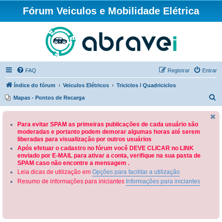
Fórum Veiculos e Mobilidade Elétrica
FAQ
Registrar
Entrar
Índice do fórum
Veiculos Elétricos
Triciclos / Quadriciclos
P
Mapas - Pontos de Recarga
e
s
Para evitar SPAM as primeiras publicações de cada usuário são
moderadas e portanto podem demorar algumas horas até serem
q
liberadas para visualização por outros usuários
u
Após efetuar o cadastro no fórum você DEVE CLICAR no LINK
enviado por E-MAIL para ativar a conta, verifique na sua pasta de
i
SPAM caso não encontre a mensagem .
s
Leia dicas de utilização em
Opções para facilitar a utilização
a
Resumo de informações para iniciantes
Informações para iniciantes
r