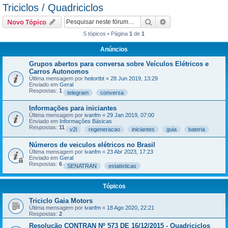
Triciclos / Quadriciclos
Pesquisar
Pesquisa avançada
Novo Tópico
5 tópicos • Página
1
de
1
Anúncios
Grupos abertos para conversa sobre Veículos Elétricos e
Carros Autonomos
Última mensagem por
heitortbt
«
28 Jun 2019, 13:29
Enviado em
Geral
Respostas:
1
telegram
conversa
Informações para iniciantes
Última mensagem por
ivanfm
«
29 Jan 2019, 07:00
Enviado em
Informações Básicas
Respostas:
11
v2l
regeneracao
iniciantes
guia
bateria
Números de veiculos elétricos no Brasil
Última mensagem por
ivanfm
«
23 Abr 2023, 17:23
Enviado em
Geral
Respostas:
6
SENATRAN
estatisticas
Tópicos
Triciclo Gaia Motors
Última mensagem por
ivanfm
«
18 Ago 2020, 22:21
Respostas:
2
Resolução CONTRAN Nº 573 DE 16/12/2015 - Quadriciclos