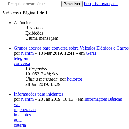
Pesquisa avançada
Pesquisar
5 tópicos • Página
1
de
1
Anúncios
Respostas
Exibições
Última mensagem
Grupos abertos para conversa sobre Veículos Elétricos e Carr
por
ivanfm
»
18 Mar 2019, 12:41
» em
Geral
telegram
conversa
1
Respostas
101052
Exibições
Última mensagem
por
heitortbt
28 Jun 2019, 13:29
Informações para iniciantes
por
ivanfm
»
28 Jan 2019, 18:15
» em
Informações Básicas
v2l
regeneracao
iniciantes
guia
bateria