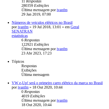
11
Respostas
280359
Exibições
Última mensagem
por
ivanfm
29 Jan 2019, 07:00
Números de veiculos elétricos no Brasil
por
ivanfm
»
19 Jul 2018, 13:01
» em
Geral
SENATRAN
estatisticas
6
Respostas
122921
Exibições
Última mensagem
por
ivanfm
23 Abr 2023, 17:23
Tópicos
Respostas
Exibições
Última mensagem
VW e-Up! será o primeiro carro elétrico da marca no Brasil
por
ivanfm
»
18 Out 2020, 10:44
0
Respostas
4019
Exibições
Última mensagem
por
ivanfm
18 Out 2020, 10:44