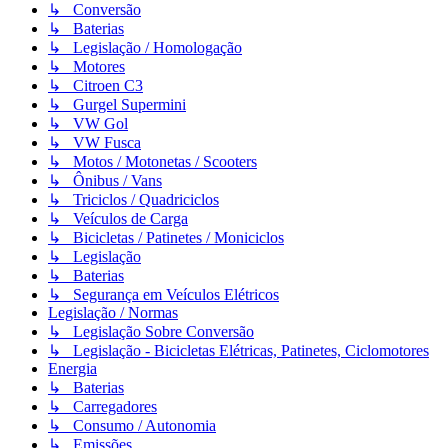
↳ Conversão
↳ Baterias
↳ Legislação / Homologação
↳ Motores
↳ Citroen C3
↳ Gurgel Supermini
↳ VW Gol
↳ VW Fusca
↳ Motos / Motonetas / Scooters
↳ Ônibus / Vans
↳ Triciclos / Quadriciclos
↳ Veículos de Carga
↳ Bicicletas / Patinetes / Moniciclos
↳ Legislação
↳ Baterias
↳ Segurança em Veículos Elétricos
Legislação / Normas
↳ Legislação Sobre Conversão
↳ Legislação - Bicicletas Elétricas, Patinetes, Ciclomotores
Energia
↳ Baterias
↳ Carregadores
↳ Consumo / Autonomia
↳ Emissões