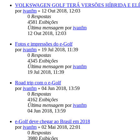
VOLKSWAGEN GOLF TERÁ VERSÕES HÍBRIDA E ELÉ
por
ivanfm
»
12 Out 2018, 12:03
0
Respostas
4581
Exibições
Última mensagem
por
ivanfm
12 Out 2018, 12:03
Fotos e impressões do e-Golf
por
ivanfm
»
19 Jul 2018, 11:39
0
Respostas
4345
Exibições
Última mensagem
por
ivanfm
19 Jul 2018, 11:39
Road trip com o e-Golf
por
ivanfm
»
04 Jun 2018, 13:59
0
Respostas
4162
Exibições
Última mensagem
por
ivanfm
04 Jun 2018, 13:59
e-Golf deve chegar ao Brasil em 2018
por
ivanfm
»
02 Mai 2018, 22:01
0
Respostas
3980
Exibições