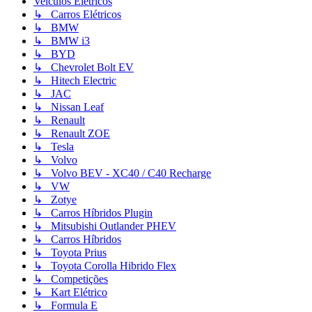
Veiculos Elétricos
↳ Carros Elétricos
↳ BMW
↳ BMW i3
↳ BYD
↳ Chevrolet Bolt EV
↳ Hitech Electric
↳ JAC
↳ Nissan Leaf
↳ Renault
↳ Renault ZOE
↳ Tesla
↳ Volvo
↳ Volvo BEV - XC40 / C40 Recharge
↳ VW
↳ Zotye
↳ Carros Híbridos Plugin
↳ Mitsubishi Outlander PHEV
↳ Carros Híbridos
↳ Toyota Prius
↳ Toyota Corolla Hibrido Flex
↳ Competições
↳ Kart Elétrico
↳ Formula E