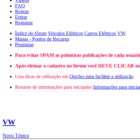
Vídeos
FAQ
Regras
Entrar
Registrar
Índice do fórum
Veiculos Elétricos
Carros Elétricos
VW
Mapas - Pontos de Recarga
Pesquisar
Para evitar SPAM as primeiras publicações de cada usuári
Após efetuar o cadastro no fórum você DEVE CLICAR no L
Leia dicas de utilização em
Opções para facilitar a utilização
Resumo de informações para iniciantes
Informações para inicia
VW
Novo Tópico