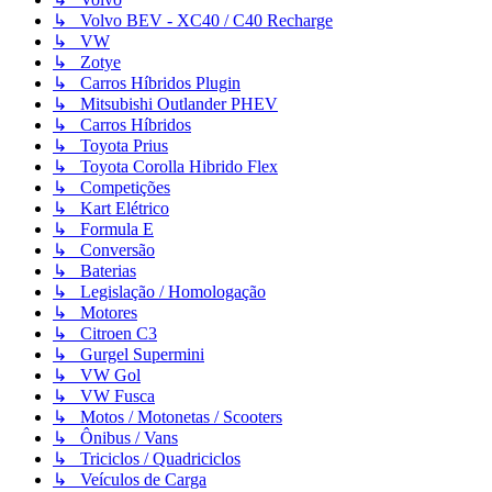
↳ Volvo BEV - XC40 / C40 Recharge
↳ VW
↳ Zotye
↳ Carros Híbridos Plugin
↳ Mitsubishi Outlander PHEV
↳ Carros Híbridos
↳ Toyota Prius
↳ Toyota Corolla Hibrido Flex
↳ Competições
↳ Kart Elétrico
↳ Formula E
↳ Conversão
↳ Baterias
↳ Legislação / Homologação
↳ Motores
↳ Citroen C3
↳ Gurgel Supermini
↳ VW Gol
↳ VW Fusca
↳ Motos / Motonetas / Scooters
↳ Ônibus / Vans
↳ Triciclos / Quadriciclos
↳ Veículos de Carga