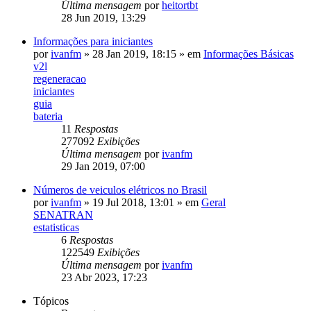
Última mensagem
por
heitortbt
28 Jun 2019, 13:29
Informações para iniciantes
por
ivanfm
»
28 Jan 2019, 18:15
» em
Informações Básicas
v2l
regeneracao
iniciantes
guia
bateria
11
Respostas
277092
Exibições
Última mensagem
por
ivanfm
29 Jan 2019, 07:00
Números de veiculos elétricos no Brasil
por
ivanfm
»
19 Jul 2018, 13:01
» em
Geral
SENATRAN
estatisticas
6
Respostas
122549
Exibições
Última mensagem
por
ivanfm
23 Abr 2023, 17:23
Tópicos