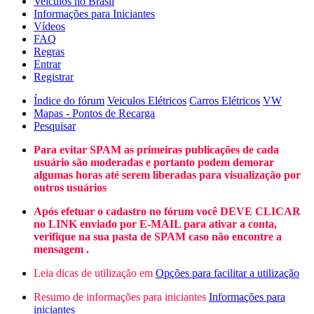
Veículos no Brasil
Informações para Iniciantes
Vídeos
FAQ
Regras
Entrar
Registrar
Índice do fórum
Veiculos Elétricos
Carros Elétricos
VW
Mapas - Pontos de Recarga
Pesquisar
Para evitar SPAM as primeiras publicações de cada
usuário são moderadas e portanto podem demorar
algumas horas até serem liberadas para visualização por
outros usuários
Após efetuar o cadastro no fórum você DEVE CLICAR
no LINK enviado por E-MAIL para ativar a conta,
verifique na sua pasta de SPAM caso não encontre a
mensagem .
Leia dicas de utilização em
Opções para facilitar a utilização
Resumo de informações para iniciantes
Informações para
iniciantes