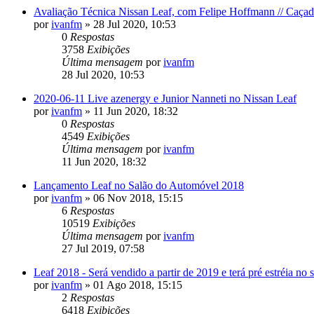
Avaliação Técnica Nissan Leaf, com Felipe Hoffmann // Caçad
por
ivanfm
»
28 Jul 2020, 10:53
0
Respostas
3758
Exibições
Última mensagem
por
ivanfm
28 Jul 2020, 10:53
2020-06-11 Live azenergy e Junior Nanneti no Nissan Leaf
por
ivanfm
»
11 Jun 2020, 18:32
0
Respostas
4549
Exibições
Última mensagem
por
ivanfm
11 Jun 2020, 18:32
Lançamento Leaf no Salão do Automóvel 2018
por
ivanfm
»
06 Nov 2018, 15:15
6
Respostas
10519
Exibições
Última mensagem
por
ivanfm
27 Jul 2019, 07:58
Leaf 2018 - Será vendido a partir de 2019 e terá pré estréia no
por
ivanfm
»
01 Ago 2018, 15:15
2
Respostas
6418
Exibições