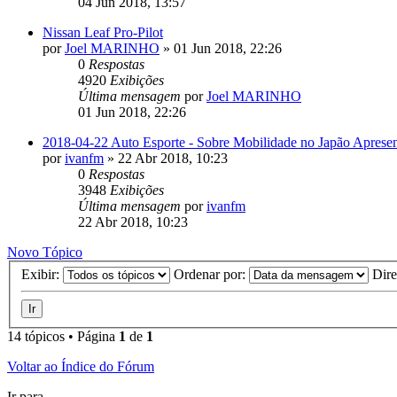
04 Jun 2018, 13:57
Nissan Leaf Pro-Pilot
por
Joel MARINHO
»
01 Jun 2018, 22:26
0
Respostas
4920
Exibições
Última mensagem
por
Joel MARINHO
01 Jun 2018, 22:26
2018-04-22 Auto Esporte - Sobre Mobilidade no Japão Apresen
por
ivanfm
»
22 Abr 2018, 10:23
0
Respostas
3948
Exibições
Última mensagem
por
ivanfm
22 Abr 2018, 10:23
Novo Tópico
Exibir:
Ordenar por:
Dir
14 tópicos • Página
1
de
1
Voltar ao Índice do Fórum
Ir para