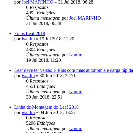
por
Joel MARINHO
»
31 Jul 2018, 06:28
0
Respostas
4992
Exibições
Última mensagem
por
Joel MARINHO
31 Jul 2018, 06:28
Fotos Leaf 2018
por
ivanfm
»
19 Jul 2018, 11:20
0
Respostas
4304
Exibições
Última mensagem
por
ivanfm
19 Jul 2018, 11:20
Leaf deve ter versão E-Plus com mais autonomia e carga rápida
por
ivanfm
»
30 Jun 2018, 22:51
0
Respostas
4551
Exibições
Última mensagem
por
ivanfm
30 Jun 2018, 22:51
Linha de Montagem do Leaf 2018
por
ivanfm
»
04 Jun 2018, 13:57
0
Respostas
5296
Exibições
Última mensagem
por
ivanfm