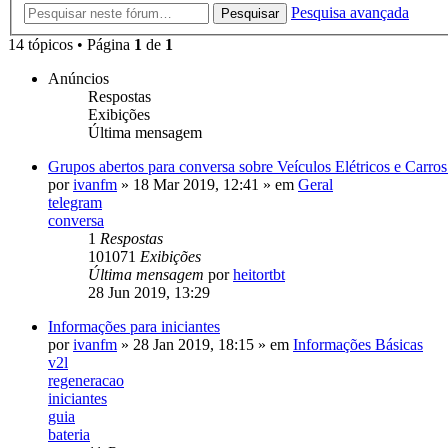
Pesquisa avançada
Pesquisar
14 tópicos • Página
1
de
1
Anúncios
Respostas
Exibições
Última mensagem
Grupos abertos para conversa sobre Veículos Elétricos e Carr
por
ivanfm
»
18 Mar 2019, 12:41
» em
Geral
telegram
conversa
1
Respostas
101071
Exibições
Última mensagem
por
heitortbt
28 Jun 2019, 13:29
Informações para iniciantes
por
ivanfm
»
28 Jan 2019, 18:15
» em
Informações Básicas
v2l
regeneracao
iniciantes
guia
bateria