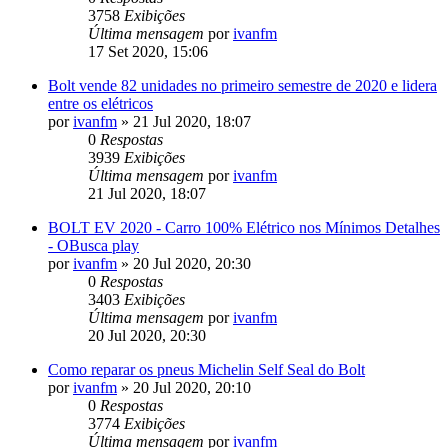
3758
Exibições
Última mensagem
por
ivanfm
17 Set 2020, 15:06
Bolt vende 82 unidades no primeiro semestre de 2020 e lidera
entre os elétricos
por
ivanfm
»
21 Jul 2020, 18:07
0
Respostas
3939
Exibições
Última mensagem
por
ivanfm
21 Jul 2020, 18:07
BOLT EV 2020 - Carro 100% Elétrico nos Mínimos Detalhes
- OBusca play
por
ivanfm
»
20 Jul 2020, 20:30
0
Respostas
3403
Exibições
Última mensagem
por
ivanfm
20 Jul 2020, 20:30
Como reparar os pneus Michelin Self Seal do Bolt
por
ivanfm
»
20 Jul 2020, 20:10
0
Respostas
3774
Exibições
Última mensagem
por
ivanfm