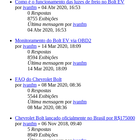
Como é o funcionamento das luzes de freio no Bolt EV
por
ivanfm
»
04 Abr 2020, 16:53
0
Respostas
8755
Exibições
Última mensagem
por
ivanfm
04 Abr 2020, 16:53
Monitoramento do Bolt EV via OBD2
por
ivanfm
»
14 Mar 2020, 18:09
0
Respostas
8594
Exibições
Última mensagem
por
ivanfm
14 Mar 2020, 18:09
FAQ do Chevrolet Bolt
por
ivanfm
»
08 Mar 2020, 08:36
0
Respostas
5544
Exibições
Última mensagem
por
ivanfm
08 Mar 2020, 08:36
Chevrolet Bolt lançado oficialmente no Brasil por R$175000
por
ivanfm
»
06 Nov 2018, 09:40
5
Respostas
8949
Exibições