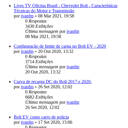
Lives TV Oficina Brasil - Chevrolet Bolt - Características
Técnicas do Motor e Transmissão
por
ivanfm
»
08 Mar 2021, 19:58
0
Respostas
3430
Exibições
Última mensagem
por
ivanfm
08 Mar 2021, 19:58
Configuração de limite de carga no Bolt EV - 2020
por
ivanfm
»
20 Out 2020, 13:32
0
Respostas
3714
Exibições
Última mensagem
por
ivanfm
20 Out 2020, 13:32
Curva de recarga DC do Bolt 2017 e 2020.
por
ivanfm
»
26 Set 2020, 12:02
0
Respostas
6682
Exibições
Última mensagem
por
ivanfm
26 Set 2020, 12:02
Bolt EV como carro de policia
por
ivanfm
»
17 Set 2020, 15:06
0
Respostas