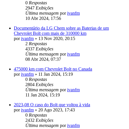
0
Respostas
2947
Exibições
Última mensagem
por
ivanfm
10 Abr 2024, 17:56
Documentário da LG Chem sobre as Baterias de um
Chevrolet Bolt com mais de 310000 km
por
ivanfm
»
13 Nov 2020, 20:15
2
Respostas
4337
Exibições
Última mensagem
por
ivanfm
08 Abr 2024, 07:37
475000 km com Chevrolet Bolt no Canada
por
ivanfm
»
11 Jan 2024, 15:19
0
Respostas
2804
Exibições
Última mensagem
por
ivanfm
11 Jan 2024, 15:19
2023-08 O caso do Bolt que voltou à vida
por
ivanfm
»
20 Ago 2023, 17:43
0
Respostas
2432
Exibições
Última mensagem
por
ivanfm