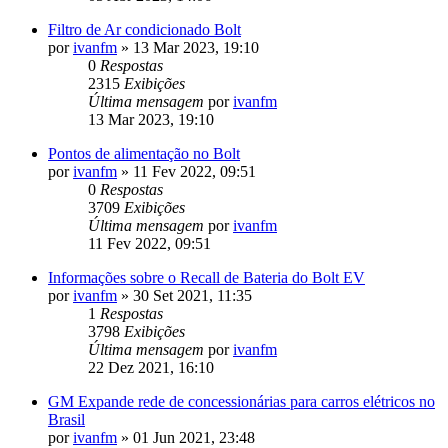
Filtro de Ar condicionado Bolt
por
ivanfm
»
13 Mar 2023, 19:10
0
Respostas
2315
Exibições
Última mensagem
por
ivanfm
13 Mar 2023, 19:10
Pontos de alimentação no Bolt
por
ivanfm
»
11 Fev 2022, 09:51
0
Respostas
3709
Exibições
Última mensagem
por
ivanfm
11 Fev 2022, 09:51
Informações sobre o Recall de Bateria do Bolt EV
por
ivanfm
»
30 Set 2021, 11:35
1
Respostas
3798
Exibições
Última mensagem
por
ivanfm
22 Dez 2021, 16:10
GM Expande rede de concessionárias para carros elétricos no
Brasil
por
ivanfm
»
01 Jun 2021, 23:48