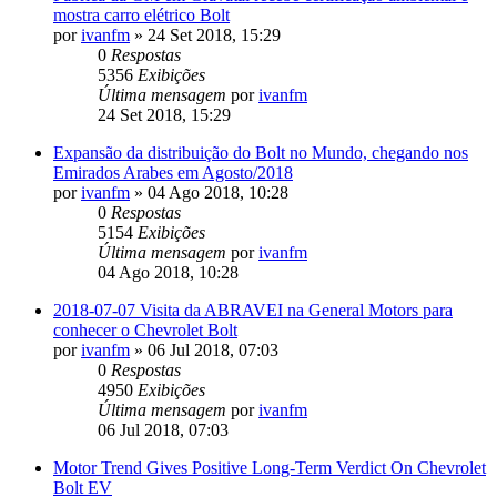
mostra carro elétrico Bolt
por
ivanfm
»
24 Set 2018, 15:29
0
Respostas
5356
Exibições
Última mensagem
por
ivanfm
24 Set 2018, 15:29
Expansão da distribuição do Bolt no Mundo, chegando nos
Emirados Arabes em Agosto/2018
por
ivanfm
»
04 Ago 2018, 10:28
0
Respostas
5154
Exibições
Última mensagem
por
ivanfm
04 Ago 2018, 10:28
2018-07-07 Visita da ABRAVEI na General Motors para
conhecer o Chevrolet Bolt
por
ivanfm
»
06 Jul 2018, 07:03
0
Respostas
4950
Exibições
Última mensagem
por
ivanfm
06 Jul 2018, 07:03
Motor Trend Gives Positive Long-Term Verdict On Chevrolet
Bolt EV