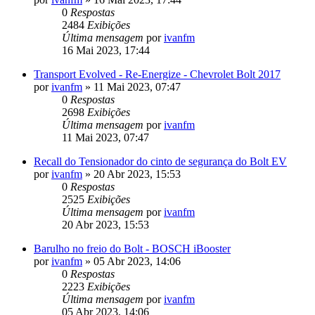
0
Respostas
2484
Exibições
Última mensagem
por
ivanfm
16 Mai 2023, 17:44
Transport Evolved - Re-Energize - Chevrolet Bolt 2017
por
ivanfm
»
11 Mai 2023, 07:47
0
Respostas
2698
Exibições
Última mensagem
por
ivanfm
11 Mai 2023, 07:47
Recall do Tensionador do cinto de segurança do Bolt EV
por
ivanfm
»
20 Abr 2023, 15:53
0
Respostas
2525
Exibições
Última mensagem
por
ivanfm
20 Abr 2023, 15:53
Barulho no freio do Bolt - BOSCH iBooster
por
ivanfm
»
05 Abr 2023, 14:06
0
Respostas
2223
Exibições
Última mensagem
por
ivanfm
05 Abr 2023, 14:06