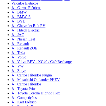
Veiculos Elétricos
↳ Carros Elétricos
↳ BMW
↳ BMW i3
↳ BYD
↳ Chevrolet Bolt EV
↳ Hitech Electric
↳ JAC
↳ Nissan Leaf
↳ Renault
↳ Renault ZOE
↳ Tesla
↳ Volvo
↳ Volvo BEV - XC40 / C40 Recharge
↳ VW
↳ Zotye
↳ Carros Híbridos Plugin
↳ Mitsubishi Outlander PHEV
↳ Carros Híbridos
↳ Toyota Prius
↳ Toyota Corolla Hibrido Flex
↳ Competições
↳ Kart Elétrico