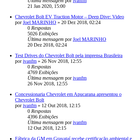
Última mensagem
por
ivanfm
21 Jan 2020, 15:00
Chevrolet Bolt EV Traction Motor – Deep Dive: Video
por
Joel MARINHO
»
20 Dez 2018, 02:24
0
Respostas
5026
Exibições
Última mensagem
por
Joel MARINHO
20 Dez 2018, 02:24
Test Drives do Chevrolet Bolt pela imprensa Brasileira
por
ivanfm
»
26 Nov 2018, 12:55
0
Respostas
4769
Exibições
Última mensagem
por
ivanfm
26 Nov 2018, 12:55
Concessionaria Chevrolet em Apucarana apresentou o
Chevrolet Bolt
por
ivanfm
»
12 Out 2018, 12:15
0
Respostas
4396
Exibições
Última mensagem
por
ivanfm
12 Out 2018, 12:15
Fábrica da GM em Gravataí recebe certificação ambiental e