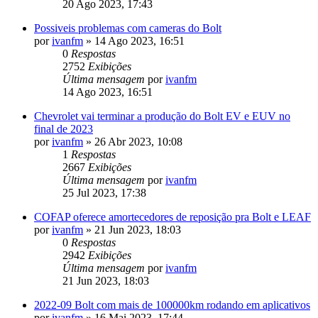
20 Ago 2023, 17:43
Possiveis problemas com cameras do Bolt
por
ivanfm
»
14 Ago 2023, 16:51
0
Respostas
2752
Exibições
Última mensagem
por
ivanfm
14 Ago 2023, 16:51
Chevrolet vai terminar a produção do Bolt EV e EUV no
final de 2023
por
ivanfm
»
26 Abr 2023, 10:08
1
Respostas
2667
Exibições
Última mensagem
por
ivanfm
25 Jul 2023, 17:38
COFAP oferece amortecedores de reposição pra Bolt e LEAF
por
ivanfm
»
21 Jun 2023, 18:03
0
Respostas
2942
Exibições
Última mensagem
por
ivanfm
21 Jun 2023, 18:03
2022-09 Bolt com mais de 100000km rodando em aplicativos
por
ivanfm
»
16 Mai 2023, 17:44