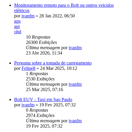
Monitoramento remoto para o Bolt ou outros veiculos
elétricos
por
ivanfm
»
28 Jan 2022, 06:50
gps
api
obd
10
Respostas
26300
Exibições
Última mensagem
por
ivanfm
23 Abr 2026, 11:34
Pergunta sobre a tomada de carregamento
por
Felipe8
»
24 Mar 2025, 10:12
1
Respostas
2530
Exibições
Última mensagem
por
ivanfm
25 Mar 2025, 07:16
Bolt EUV - Taxi em Sao Paulo
por
ivanfm
»
19 Fev 2025, 07:32
0
Respostas
2974
Exibições
Última mensagem
por
ivanfm
19 Fev 2025, 07:32