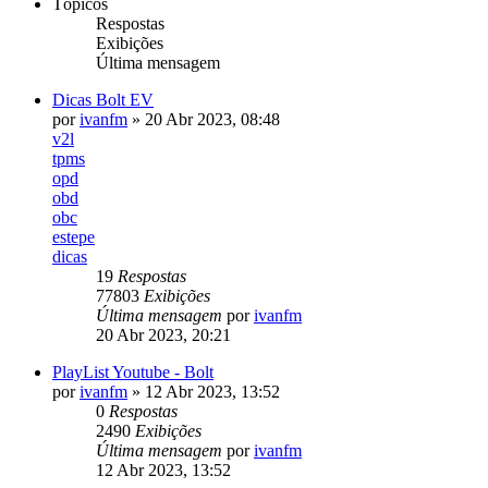
Tópicos
Respostas
Exibições
Última mensagem
Dicas Bolt EV
por
ivanfm
»
20 Abr 2023, 08:48
v2l
tpms
opd
obd
obc
estepe
dicas
19
Respostas
77803
Exibições
Última mensagem
por
ivanfm
20 Abr 2023, 20:21
PlayList Youtube - Bolt
por
ivanfm
»
12 Abr 2023, 13:52
0
Respostas
2490
Exibições
Última mensagem
por
ivanfm
12 Abr 2023, 13:52