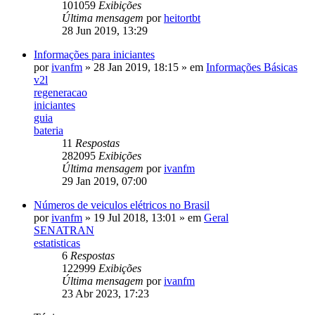
101059
Exibições
Última mensagem
por
heitortbt
28 Jun 2019, 13:29
Informações para iniciantes
por
ivanfm
»
28 Jan 2019, 18:15
» em
Informações Básicas
v2l
regeneracao
iniciantes
guia
bateria
11
Respostas
282095
Exibições
Última mensagem
por
ivanfm
29 Jan 2019, 07:00
Números de veiculos elétricos no Brasil
por
ivanfm
»
19 Jul 2018, 13:01
» em
Geral
SENATRAN
estatisticas
6
Respostas
122999
Exibições
Última mensagem
por
ivanfm
23 Abr 2023, 17:23