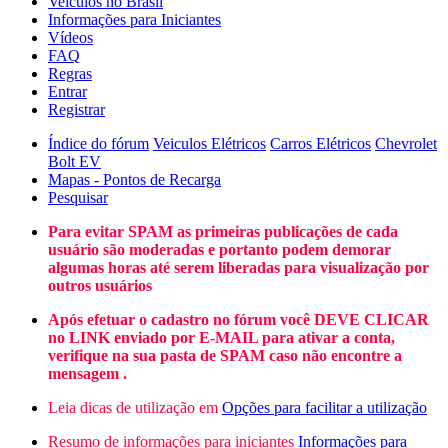
Veículos no Brasil
Informações para Iniciantes
Vídeos
FAQ
Regras
Entrar
Registrar
Índice do fórum
Veiculos Elétricos
Carros Elétricos
Chevrolet
Bolt EV
Mapas - Pontos de Recarga
Pesquisar
Para evitar SPAM as primeiras publicações de cada
usuário são moderadas e portanto podem demorar
algumas horas até serem liberadas para visualização por
outros usuários
Após efetuar o cadastro no fórum você DEVE CLICAR
no LINK enviado por E-MAIL para ativar a conta,
verifique na sua pasta de SPAM caso não encontre a
mensagem .
Leia dicas de utilização em
Opções para facilitar a utilização
Resumo de informações para iniciantes
Informações para