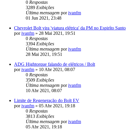
0
Respostas
3289
Exibições
Última mensagem
por
ivanfm
01 Jun 2021, 23:48
Chevrolet Bolt vira 'viatura elétrica' da PM no Espiríto Santo
por
ivanfm
»
28 Mai 2021, 19:51
0
Respostas
3394
Exibições
Última mensagem
por
ivanfm
28 Mai 2021, 19:51
ADG Hightorque falando de elétricos / Bolt
por
ivanfm
»
10 Abr 2021, 08:07
0
Respostas
3509
Exibições
Última mensagem
por
ivanfm
10 Abr 2021, 08:07
Limite de Regeneração do Bolt EV
por
ivanfm
»
05 Abr 2021, 19:18
0
Respostas
3813
Exibições
Última mensagem
por
ivanfm
05 Abr 2021, 19:18