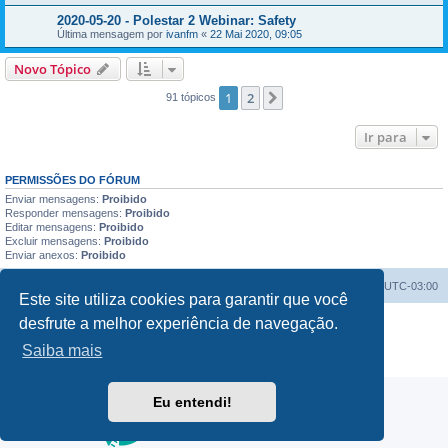
2020-05-20 - Polestar 2 Webinar: Safety
Última mensagem por
ivanfm
«
22 Mai 2020, 09:05
Novo Tópico
1
2
Próximo
91 tópicos
Ir para
PERMISSÕES DO FÓRUM
Enviar mensagens:
Proibido
Responder mensagens:
Proibido
Editar mensagens:
Proibido
Excluir mensagens:
Proibido
Enviar anexos:
Proibido
Índice do fórum
Excluir cookies
Todos os horários são
UTC-03:00
Este site utiliza cookies para garantir que você
desfrute a melhor experiência de navegação.
Powered by
phpBB
® Forum Software © phpBB Limited
Traduzido por:
Suporte phpBB
Saiba mais
Privacidade
|
Termos
Eu entendi!