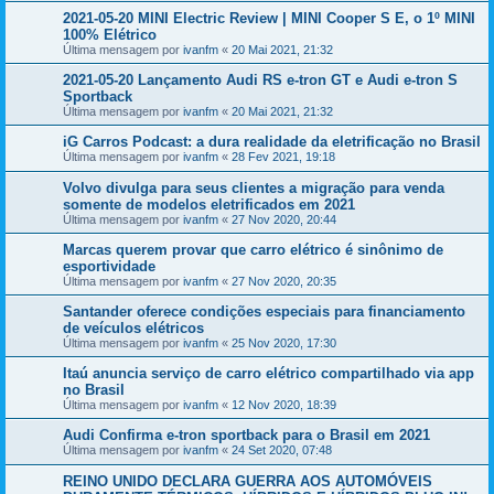
2021-05-20 MINI Electric Review | MINI Cooper S E, o 1º MINI
100% Elétrico
Última mensagem por
ivanfm
«
20 Mai 2021, 21:32
2021-05-20 Lançamento Audi RS e-tron GT e Audi e-tron S
Sportback
Última mensagem por
ivanfm
«
20 Mai 2021, 21:32
iG Carros Podcast: a dura realidade da eletrificação no Brasil
Última mensagem por
ivanfm
«
28 Fev 2021, 19:18
Volvo divulga para seus clientes a migração para venda
somente de modelos eletrificados em 2021
Última mensagem por
ivanfm
«
27 Nov 2020, 20:44
Marcas querem provar que carro elétrico é sinônimo de
esportividade
Última mensagem por
ivanfm
«
27 Nov 2020, 20:35
Santander oferece condições especiais para financiamento
de veículos elétricos
Última mensagem por
ivanfm
«
25 Nov 2020, 17:30
Itaú anuncia serviço de carro elétrico compartilhado via app
no Brasil
Última mensagem por
ivanfm
«
12 Nov 2020, 18:39
Audi Confirma e-tron sportback para o Brasil em 2021
Última mensagem por
ivanfm
«
24 Set 2020, 07:48
REINO UNIDO DECLARA GUERRA AOS AUTOMÓVEIS