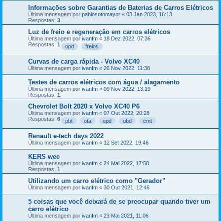
Informações sobre Garantias de Baterias de Carros Elétricos
Última mensagem por
pablosotomayor
«
03 Jan 2023, 16:13
Respostas:
3
Luz de freio e regeneração em carros elétricos
Última mensagem por
ivanfm
«
18 Dez 2022, 07:36
Respostas:
1
opd
freios
Curvas de carga rápida - Volvo XC40
Última mensagem por
ivanfm
«
26 Nov 2022, 11:38
Testes de carros elétricos com água / alagamento
Última mensagem por
ivanfm
«
09 Nov 2022, 13:19
Respostas:
1
Chevrolet Bolt 2020 x Volvo XC40 P6
Última mensagem por
ivanfm
«
07 Out 2022, 20:28
Respostas:
6
pbt
ota
opd
obd
cmt
Renault e-tech days 2022
Última mensagem por
ivanfm
«
12 Set 2022, 19:46
KERS wee
Última mensagem por
ivanfm
«
24 Mai 2022, 17:58
Respostas:
1
Utilizando um carro elétrico como "Gerador"
Última mensagem por
ivanfm
«
30 Out 2021, 12:46
5 coisas que você deixará de se preocupar quando tiver um
carro elétrico
Última mensagem por
ivanfm
«
23 Mai 2021, 11:06