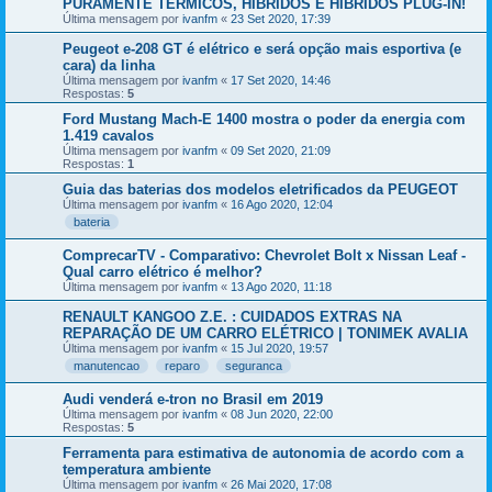
PURAMENTE TÉRMICOS, HÍBRIDOS E HÍBRIDOS PLUG-IN!
Última mensagem por
ivanfm
«
23 Set 2020, 17:39
Peugeot e-208 GT é elétrico e será opção mais esportiva (e
cara) da linha
Última mensagem por
ivanfm
«
17 Set 2020, 14:46
Respostas:
5
Ford Mustang Mach-E 1400 mostra o poder da energia com
1.419 cavalos
Última mensagem por
ivanfm
«
09 Set 2020, 21:09
Respostas:
1
Guia das baterias dos modelos eletrificados da PEUGEOT
Última mensagem por
ivanfm
«
16 Ago 2020, 12:04
bateria
ComprecarTV - Comparativo: Chevrolet Bolt x Nissan Leaf -
Qual carro elétrico é melhor?
Última mensagem por
ivanfm
«
13 Ago 2020, 11:18
RENAULT KANGOO Z.E. : CUIDADOS EXTRAS NA
REPARAÇÃO DE UM CARRO ELÉTRICO | TONIMEK AVALIA
Última mensagem por
ivanfm
«
15 Jul 2020, 19:57
manutencao
reparo
seguranca
Audi venderá e-tron no Brasil em 2019
Última mensagem por
ivanfm
«
08 Jun 2020, 22:00
Respostas:
5
Ferramenta para estimativa de autonomia de acordo com a
temperatura ambiente
Última mensagem por
ivanfm
«
26 Mai 2020, 17:08