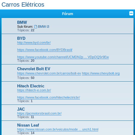
Carros Elétricos
Fórum
BMW
Sub fórum:
BMW i3
Tópicos:
22
BYD
http://www.byd.com/br/
https://www.facebook.com/BYDBrasil/
https://www.youtube.com/channel/UCMDN2p ... VDpOQ5r9Ew
Tópicos:
20
Chevrolet Bolt EV
https://www.chevrolet.com.br/carros/bolt-ev
https://www.chevybolt.org
Tópicos:
50
Hitech Electric
https://hitech-e.com.br/
https://www.facebook.com/hitechelectricbr/
Tópicos:
1
JAC
https://jacmotorsbrasil.com.br/
Tópicos:
11
Nissan Leaf
https://www.nissan.com.br/veiculos/mode ... unch1.html
Tópicos:
14