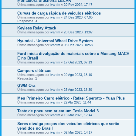
Montadora Brasileira LECAR
Última mensagem por
ivanfm
«
20 Fev 2024, 17:47
Curvas de carga rápida de veículos elétricos
Última mensagem por
ivanfm
«
24 Dez 2023, 07:05
Respostas:
3
Keyless Relay Attack
Última mensagem por
ivanfm
«
20 Dez 2023, 13:07
Hyundai - Universal Wheel Drive System
Última mensagem por
ivanfm
«
03 Dez 2023, 10:58
Ford inicia divulgação de materiais sobre o Mustang MACH-
E no Brasil
Última mensagem por
ivanfm
«
17 Out 2023, 07:13
Campers elétricos
Última mensagem por
ivanfm
«
29 Ago 2023, 18:10
Respostas:
1
GWM Ora
Última mensagem por
ivanfm
«
25 Ago 2023, 18:30
Meu Primeiro Carro elétrico - Rafael Sperotto - Yuan Plus
Última mensagem por
ivanfm
«
22 Abr 2023, 11:44
Teste de pneu sem ar em um Tesla Model 3
Última mensagem por
ivanfm
«
13 Mar 2023, 17:44
Seres divulga preços dos veículos elétricos que serão
vendidos no Brasil
Última mensagem por
ivanfm
«
02 Mar 2023, 14:17