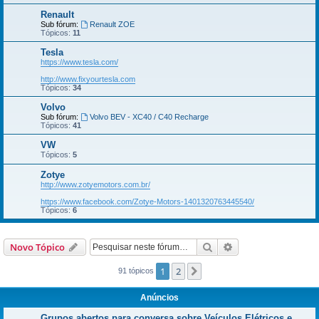
Renault
Sub fórum:
Renault ZOE
Tópicos:
11
Tesla
https://www.tesla.com/
http://www.fixyourtesla.com
Tópicos:
34
Volvo
Sub fórum:
Volvo BEV - XC40 / C40 Recharge
Tópicos:
41
VW
Tópicos:
5
Zotye
http://www.zotyemotors.com.br/
https://www.facebook.com/Zotye-Motors-1401320763445540/
Tópicos:
6
Pesquisar
Pesquisa avançada
Novo Tópico
1
2
Próximo
91 tópicos
Anúncios
Grupos abertos para conversa sobre Veículos Elétricos e