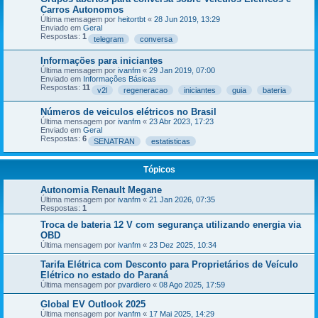
Carros Autonomos
Última mensagem por
heitortbt
«
28 Jun 2019, 13:29
Enviado em
Geral
Respostas:
1
telegram
conversa
Informações para iniciantes
Última mensagem por
ivanfm
«
29 Jan 2019, 07:00
Enviado em
Informações Básicas
Respostas:
11
v2l
regeneracao
iniciantes
guia
bateria
Números de veiculos elétricos no Brasil
Última mensagem por
ivanfm
«
23 Abr 2023, 17:23
Enviado em
Geral
Respostas:
6
SENATRAN
estatisticas
Tópicos
Autonomia Renault Megane
Última mensagem por
ivanfm
«
21 Jan 2026, 07:35
Respostas:
1
Troca de bateria 12 V com segurança utilizando energia via
OBD
Última mensagem por
ivanfm
«
23 Dez 2025, 10:34
Tarifa Elétrica com Desconto para Proprietários de Veículo
Elétrico no estado do Paraná
Última mensagem por
pvardiero
«
08 Ago 2025, 17:59
Global EV Outlook 2025
Última mensagem por
ivanfm
«
17 Mai 2025, 14:29