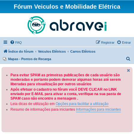
Fórum Veiculos e Mobilidade Elétrica
FAQ
Registrar
Entrar
Índice do fórum
Veiculos Elétricos
Carros Elétricos
P
Mapas - Pontos de Recarga
e
s
Para evitar SPAM as primeiras publicações de cada usuário são
moderadas e portanto podem demorar algumas horas até serem
q
liberadas para visualização por outros usuários
u
Após efetuar o cadastro no fórum você DEVE CLICAR no LINK
enviado por E-MAIL para ativar a conta, verifique na sua pasta de
i
SPAM caso não encontre a mensagem .
s
Leia dicas de utilização em
Opções para facilitar a utilização
a
Resumo de informações para iniciantes
Informações para iniciantes
r