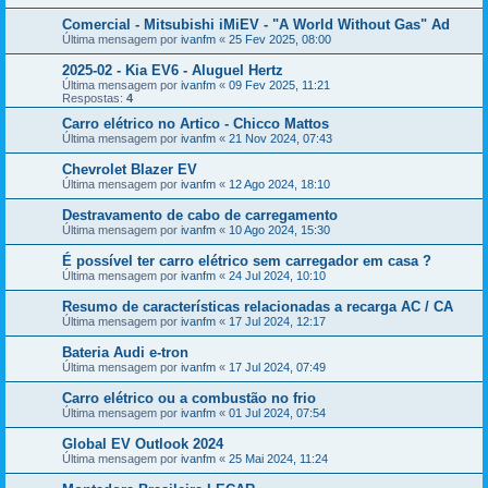
Comercial - Mitsubishi iMiEV - "A World Without Gas" Ad
Última mensagem por
ivanfm
«
25 Fev 2025, 08:00
2025-02 - Kia EV6 - Aluguel Hertz
Última mensagem por
ivanfm
«
09 Fev 2025, 11:21
Respostas:
4
Carro elétrico no Artico - Chicco Mattos
Última mensagem por
ivanfm
«
21 Nov 2024, 07:43
Chevrolet Blazer EV
Última mensagem por
ivanfm
«
12 Ago 2024, 18:10
Destravamento de cabo de carregamento
Última mensagem por
ivanfm
«
10 Ago 2024, 15:30
É possível ter carro elétrico sem carregador em casa ?
Última mensagem por
ivanfm
«
24 Jul 2024, 10:10
Resumo de características relacionadas a recarga AC / CA
Última mensagem por
ivanfm
«
17 Jul 2024, 12:17
Bateria Audi e-tron
Última mensagem por
ivanfm
«
17 Jul 2024, 07:49
Carro elétrico ou a combustão no frio
Última mensagem por
ivanfm
«
01 Jul 2024, 07:54
Global EV Outlook 2024
Última mensagem por
ivanfm
«
25 Mai 2024, 11:24