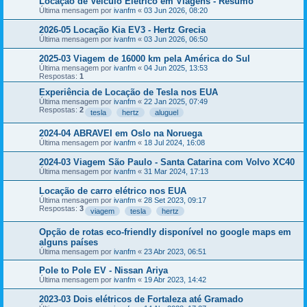
Locação de Veículo Elétrico em Viagens - Resumo
Última mensagem por
ivanfm
«
03 Jun 2026, 08:20
2026-05 Locação Kia EV3 - Hertz Grecia
Última mensagem por
ivanfm
«
03 Jun 2026, 06:50
2025-03 Viagem de 16000 km pela América do Sul
Última mensagem por
ivanfm
«
04 Jun 2025, 13:53
Respostas:
1
Experiência de Locação de Tesla nos EUA
Última mensagem por
ivanfm
«
22 Jan 2025, 07:49
Respostas:
2
tesla
hertz
aluguel
2024-04 ABRAVEI em Oslo na Noruega
Última mensagem por
ivanfm
«
18 Jul 2024, 16:08
2024-03 Viagem São Paulo - Santa Catarina com Volvo XC40
Última mensagem por
ivanfm
«
31 Mar 2024, 17:13
Locação de carro elétrico nos EUA
Última mensagem por
ivanfm
«
28 Set 2023, 09:17
Respostas:
3
viagem
tesla
hertz
Opção de rotas eco-friendly disponível no google maps em
alguns países
Última mensagem por
ivanfm
«
23 Abr 2023, 06:51
Pole to Pole EV - Nissan Ariya
Última mensagem por
ivanfm
«
19 Abr 2023, 14:42
2023-03 Dois elétricos de Fortaleza até Gramado