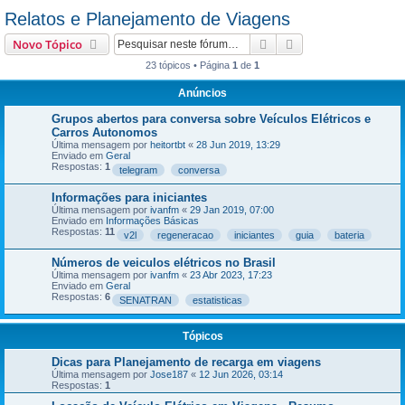
Relatos e Planejamento de Viagens
Pesquisar
Pesquisa avançada
Novo Tópico
23 tópicos • Página
1
de
1
Anúncios
Grupos abertos para conversa sobre Veículos Elétricos e
Carros Autonomos
Última mensagem por
heitortbt
«
28 Jun 2019, 13:29
Enviado em
Geral
Respostas:
1
telegram
conversa
Informações para iniciantes
Última mensagem por
ivanfm
«
29 Jan 2019, 07:00
Enviado em
Informações Básicas
Respostas:
11
v2l
regeneracao
iniciantes
guia
bateria
Números de veiculos elétricos no Brasil
Última mensagem por
ivanfm
«
23 Abr 2023, 17:23
Enviado em
Geral
Respostas:
6
SENATRAN
estatisticas
Tópicos
Dicas para Planejamento de recarga em viagens
Última mensagem por
Jose187
«
12 Jun 2026, 03:14
Respostas:
1