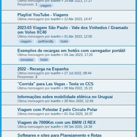
Última mensagem por
ivanfm
«
14 Abr 2023, 17:27
Respostas:
1
viagem
Playlist YouTube - Viagens
Última mensagem por
ivanfm
«
12 Abr 2023, 14:47
2023-03 Viagem São Paulo - Vale dos Vinhedos / Gramado
om Volvo XC40
Última mensagem por
ivanfm
«
01 Abr 2023, 12:05
viagem
petfriendly
hotel
Exemplos de recargas em hotéis com carregador portátil
Última mensagem por
ivanfm
«
04 Jan 2023, 17:25
tomadas
hotel
2022 - Recarga na Espanha
Última mensagem por
ivanfm
«
27 Jul 2022, 08:44
Respostas:
2
"Corrida" para Las Vegas - Tesla vs CCS
Última mensagem por
ivanfm
«
08 Mai 2022, 15:23
Informações sobre mobilidade elétrica no Uruguai
Última mensagem por
ivanfm
«
28 Nov 2020, 12:49
Viagem com Polestar 2 pelo Circulo Polar
Última mensagem por
ivanfm
«
01 Out 2020, 16:37
Viagem de 7000Km com um BMW i3 REX
Última mensagem por
ivanfm
«
09 Set 2020, 16:38
Softwares e sites para Planejamento e Rotas