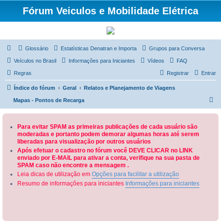
Fórum Veiculos e Mobilidade Elétrica
Glossário
Estatísticas Denatran e Importa
Grupos para Conversa
Veículos no Brasil
Informações para Iniciantes
Vídeos
FAQ
Regras
Registrar
Entrar
Índice do fórum
Geral
Relatos e Planejamento de Viagens
P
Mapas - Pontos de Recarga
e
s
Para evitar SPAM as primeiras publicações de cada usuário são
moderadas e portanto podem demorar algumas horas até serem
q
liberadas para visualização por outros usuários
u
Após efetuar o cadastro no fórum você DEVE CLICAR no LINK
enviado por E-MAIL para ativar a conta, verifique na sua pasta de
i
SPAM caso não encontre a mensagem .
s
Leia dicas de utilização em
Opções para facilitar a utilização
a
Resumo de informações para iniciantes
Informações para iniciantes
r