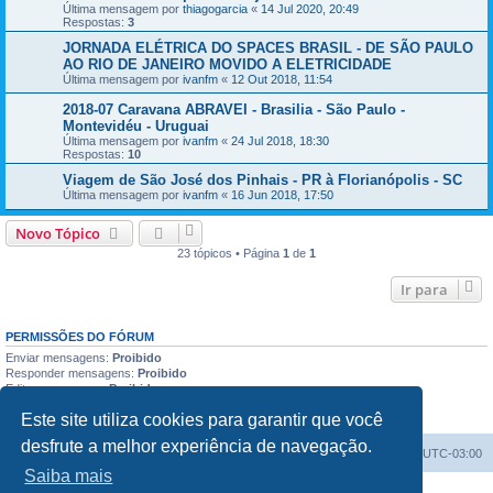
Última mensagem por
thiagogarcia
«
14 Jul 2020, 20:49
Respostas:
3
JORNADA ELÉTRICA DO SPACES BRASIL - DE SÃO PAULO
AO RIO DE JANEIRO MOVIDO A ELETRICIDADE
Última mensagem por
ivanfm
«
12 Out 2018, 11:54
2018-07 Caravana ABRAVEI - Brasilia - São Paulo -
Montevidéu - Uruguai
Última mensagem por
ivanfm
«
24 Jul 2018, 18:30
Respostas:
10
Viagem de São José dos Pinhais - PR à Florianópolis - SC
Última mensagem por
ivanfm
«
16 Jun 2018, 17:50
Novo Tópico
23 tópicos • Página
1
de
1
Ir para
PERMISSÕES DO FÓRUM
Enviar mensagens:
Proibido
Responder mensagens:
Proibido
Editar mensagens:
Proibido
Excluir mensagens:
Proibido
Este site utiliza cookies para garantir que você
Enviar anexos:
Proibido
desfrute a melhor experiência de navegação.
Índice do fórum
Excluir cookies
Todos os horários são
UTC-03:00
Saiba mais
Powered by
phpBB
® Forum Software © phpBB Limited